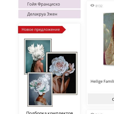
Гойя Франциско
8132
Делакруа Эжен
Новое предложение
Heilige Famil
Подборка комплектов