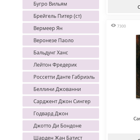
Бугро Вильям
Брейгель Питер (ст)
7300
Вермеер Ян
Веронезе Паоло
Бальдунг Ханс
Лейтон Фредерик
Россетти Данте Габриэль
Беллини Джованни
Сарджент Джон Сингер
Годвард Джон
Car
Джотто Ди Бондоне
Шарден Жан Батист