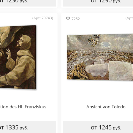
от 1230
от 1290
руб.
руб.
(Арт: 70743)
(Арт
7252
tion des Hl. Franziskus
Ansicht von Toledo
от 1335
от 1245
руб.
руб.