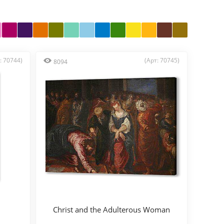
: 70744)
(Арт: 70745)
8094
Christ and the Adulterous Woman