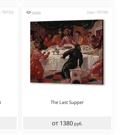
: 70735)
(Арт: 70736)
6999
)
The Last Supper
от 1380
руб.