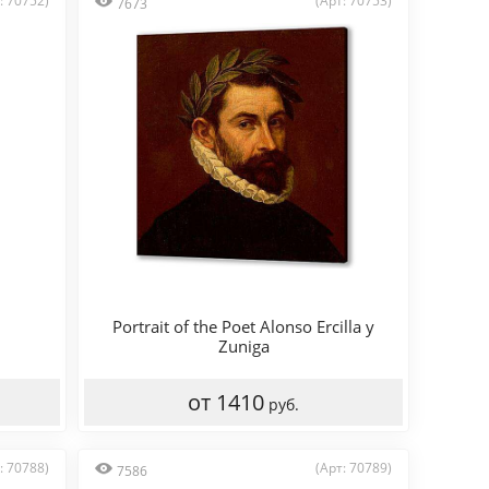
: 70752)
(Арт: 70753)
7673
Portrait of the Poet Alonso Ercilla y
Zuniga
от 1410
руб.
: 70788)
(Арт: 70789)
7586