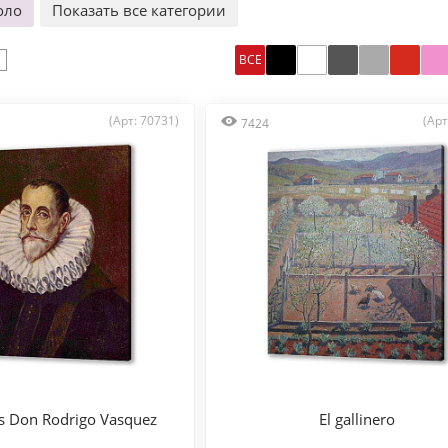
оло
Показать все категории
ВСЕ
(Арт: 70731)
(Арт
7424
es Don Rodrigo Vasquez
El gallinero