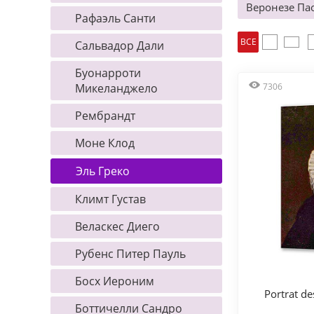
Веронезе Па
Рафаэль Санти
ВСЕ
Сальвадор Дали
Буонарроти
Микеланджело
7306
Рембрандт
Моне Клод
Эль Греко
Климт Густав
Веласкес Диего
Рубенс Питер Пауль
Босх Иероним
Portrat d
Боттичелли Сандро