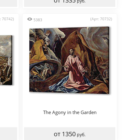
от 1335
руб.
: 70742)
(Арт: 70732)
5383
The Agony in the Garden
от 1350
руб.