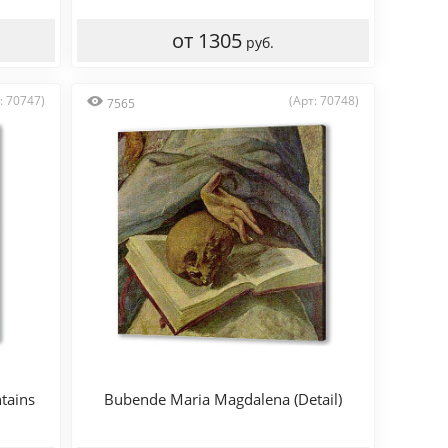
от 1305
руб.
: 70747)
(Арт: 70748)
7565
ntains
Bubende Maria Magdalena (Detail)