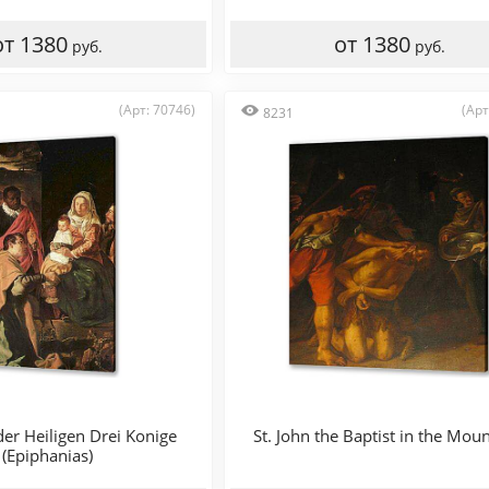
от 1380
от 1380
руб.
руб.
(Арт: 70746)
(Арт
8231
er Heiligen Drei Konige
St. John the Baptist in the Mou
(Epiphanias)