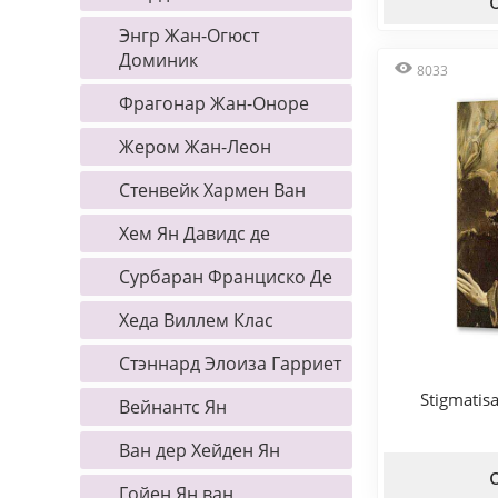
Энгр Жан-Огюст
Доминик
8033
Фрагонар Жан-Оноре
Жером Жан-Леон
Стенвейк Хармен Ван
Хем Ян Давидс де
Сурбаран Франциско Де
Хеда Виллем Клас
Стэннард Элоиза Гарриет
Stigmatisa
Вейнантс Ян
Ван дер Хейден Ян
Гойен Ян ван