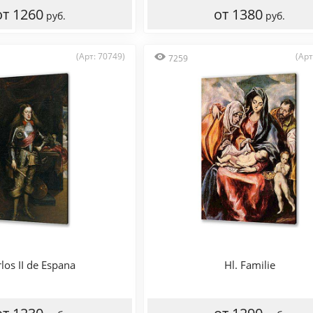
от 1260
от 1380
руб.
руб.
(Арт: 70749)
(Арт
7259
los II de Espana
Hl. Familie