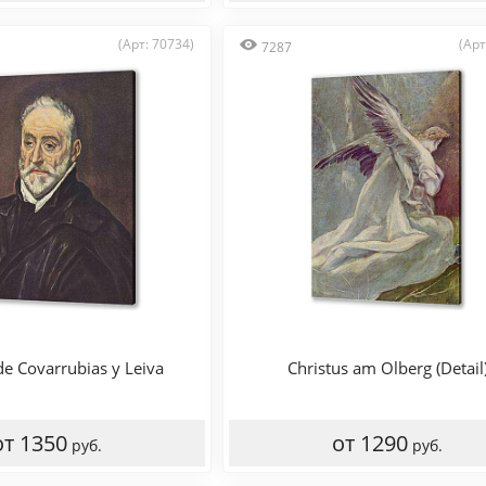
(Арт: 70734)
(Арт
7287
e Covarrubias y Leiva
Christus am Olberg (Detail
от 1350
от 1290
руб.
руб.