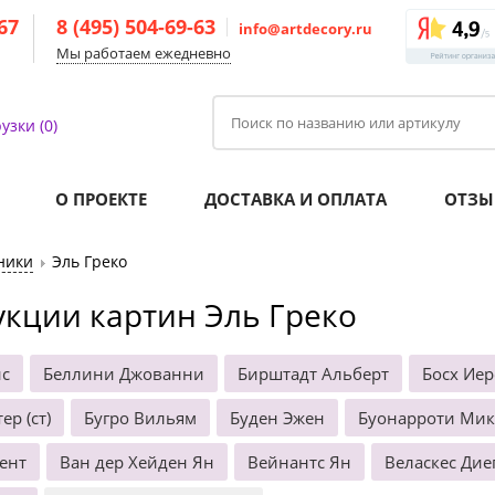
-67
8 (495) 504-69-63
info@artdecory.ru
Мы работаем ежедневно
узки (0)
О ПРОЕКТЕ
ДОСТАВКА И ОПЛАТА
ОТЗЫ
ники
Эль Греко
кции картин Эль Греко
нс
Беллини Джованни
Бирштадт Альберт
Босх Ие
ер (ст)
Бугро Вильям
Буден Эжен
Буонарроти Ми
ент
Ван дер Хейден Ян
Вейнантс Ян
Веласкес Дие