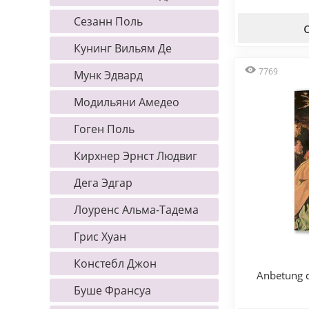
Сезанн Поль
Кунинг Вильям Де
7769
Мунк Эдвард
Модильяни Амедео
Гоген Поль
Кирхнер Эрнст Людвиг
Дега Эдгар
Лоуренс Альма-Тадема
Грис Хуан
Констебл Джон
Anbetung d
Буше Франсуа