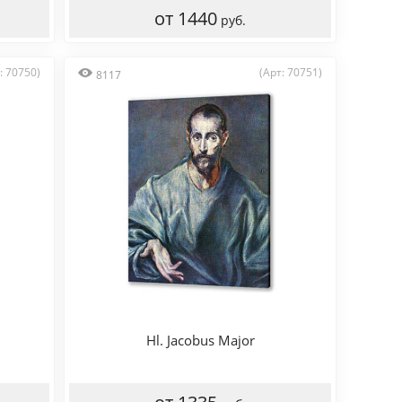
от 1440
руб.
: 70750)
(Арт: 70751)
8117
Hl. Jacobus Major