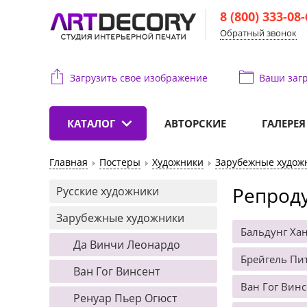
8 (800) 333-08
Обратный звонок
Загрузить свое изображение
Ваши
загр
КАТАЛОГ
АВТОРСКИЕ
ГАЛЕРЕЯ
Главная
Постеры
Художники
Зарубежные худож
Репроду
Русские художники
Зарубежные художники
Бальдунг Ха
Да Винчи Леонардо
Брейгель Пит
Ван Гог Винсент
Ван Гог Винс
Ренуар Пьер Огюст