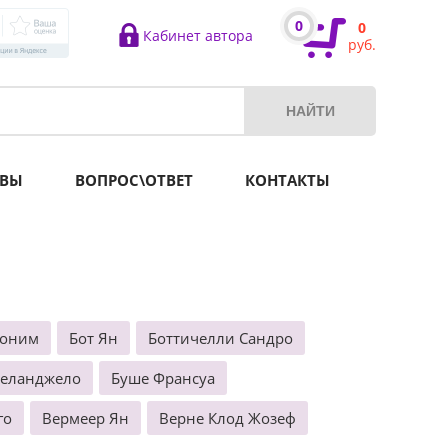
0
0
Кабинет автора
руб.
ВЫ
ВОПРОС\ОТВЕТ
КОНТАКТЫ
роним
Бот Ян
Боттичелли Сандро
келанджело
Буше Франсуа
го
Вермеер Ян
Верне Клод Жозеф