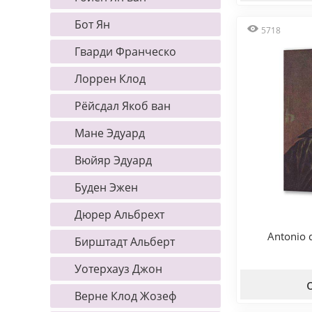
Бот Ян
5718
Гварди Франческо
Лоррен Клод
Рёйсдал Якоб ван
Мане Эдуард
Вюйяр Эдуард
Буден Эжен
Дюрер Альбрехт
Antonio d
Бирштадт Альберт
Уотерхауз Джон
Верне Клод Жозеф