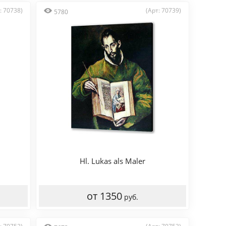
: 70738)
(Арт: 70739)
5780
Hl. Lukas als Maler
от 1350
руб.