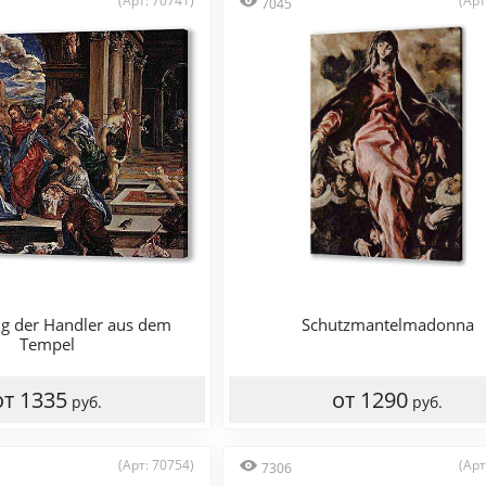
(Арт: 70741)
(Арт
7045
ng der Handler aus dem
Schutzmantelmadonna
Tempel
от 1335
от 1290
руб.
руб.
(Арт: 70754)
(Арт
7306