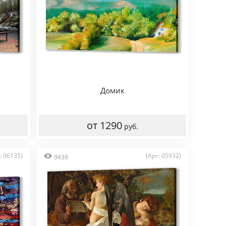
Домик
от 1290
руб.
: 06135)
(Арт: 05932)
9439