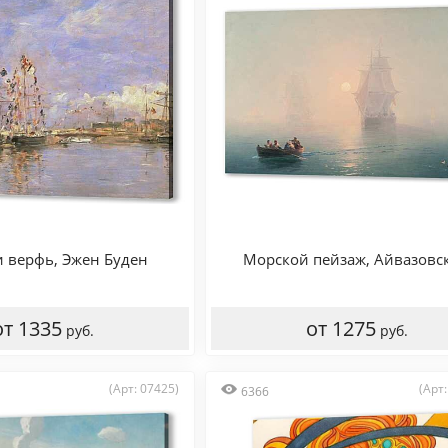
и верфь, Эжен Буден
Морской пейзаж, Айвазовс
от 1335
от 1275
руб.
руб.
(Арт: 07425)
(Арт:
6366