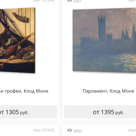
(Арт: 07334)
(Арт
5007
и трофеи, Клод Моне
Парламент, Клод Моне
от 1305
от 1395
руб.
руб.
(Арт: 07363)
(Арт
5890