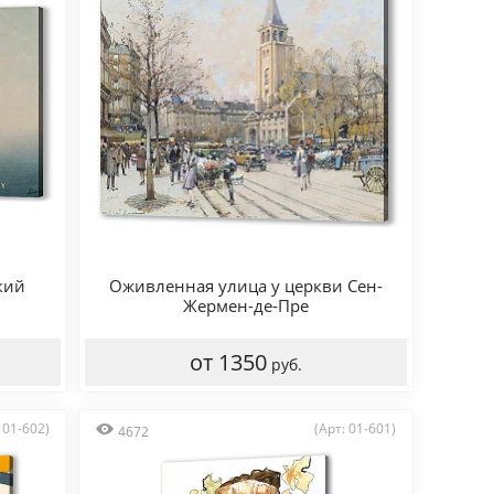
кий
Оживленная улица у церкви Сен-
Жермен-де-Пре
от 1350
руб.
 01-602)
(Арт: 01-601)
4672