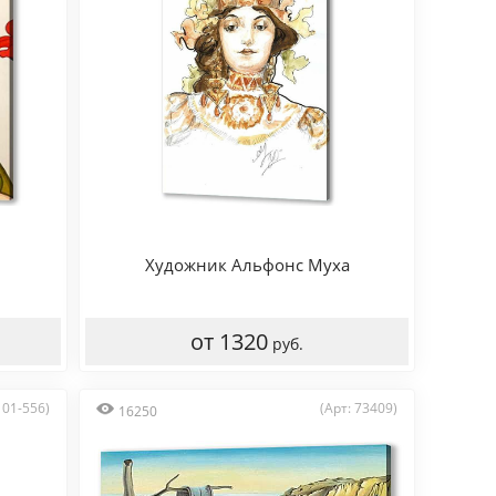
Художник Альфонс Муха
от 1320
руб.
 01-556)
(Арт: 73409)
16250