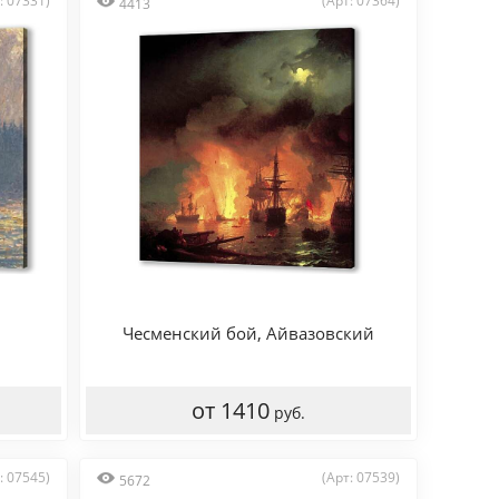
: 07331)
(Арт: 07364)
4413
Чесменский бой, Айвазовский
от 1410
руб.
: 07545)
(Арт: 07539)
5672