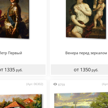
Петр Первый
Венера перед зеркалом
от 1335
от 1350
руб.
руб.
(Арт: 06302)
(Арт
8759