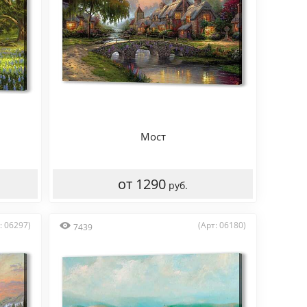
Мост
от 1290
руб.
: 06297)
(Арт: 06180)
7439