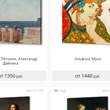
 Лётчики. Александр
Альфонс Муха
Дайнека
от 1350
от 1440
руб.
руб.
(Арт: 01-570)
(Арт:
7746