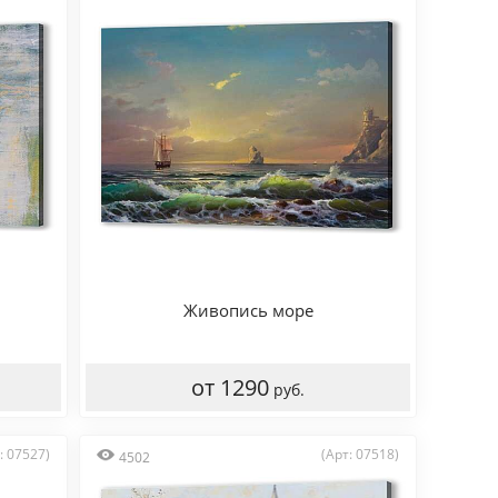
Живопись море
от 1290
руб.
: 07527)
(Арт: 07518)
4502