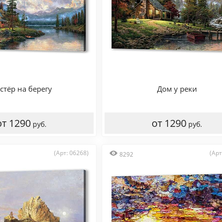
стёр на берегу
Дом у реки
от 1290
от 1290
руб.
руб.
(Арт: 06268)
(Арт
8292