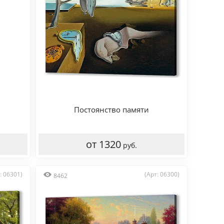
Постоянство памяти
от 1320
руб.
: 06301)
(Арт: 06300)
8462