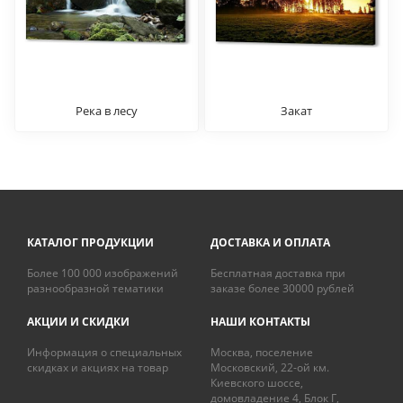
Река в лесу
Закат
КАТАЛОГ ПРОДУКЦИИ
ДОСТАВКА И ОПЛАТА
Более 100 000 изображений
Бесплатная доставка при
разнообразной тематики
заказе более 30000 рублей
АКЦИИ И СКИДКИ
НАШИ КОНТАКТЫ
Информация о специальных
Москва, поселение
скидках и акциях на товар
Московский, 22-ой км.
Киевского шоссе,
домовладение 4, Блок Г,