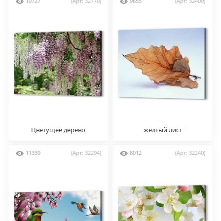
10727
(Арт: 32770)
9655
(Арт: 32409)
Цветущее дерево
желтый лист
11339
(Арт: 32294)
8012
(Арт: 32240)