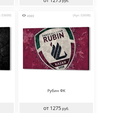
от 1275
руб.
: 03699)
(Арт: 03698)
4989
Рубин ФК
от 1275
руб.