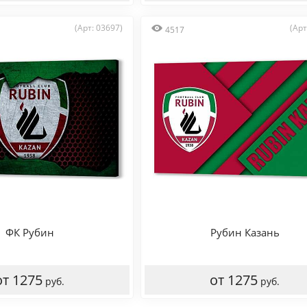
(Арт: 03697)
(Арт
4517
ФК Рубин
Рубин Казань
от 1275
от 1275
руб.
руб.