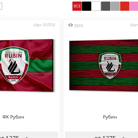
ВСЕ
(Арт: 03703)
(Арт
5074
ФК Рубин
Рубин