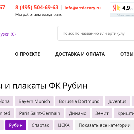
-67
8 (495) 504-69-63
info@artdecory.ru
Мы работаем ежедневно
узки (0)
О ПРОЕКТЕ
ДОСТАВКА И ОПЛАТА
ОТЗЫ
 и плакаты ФК Рубин
elona
Bayern Munich
Borussia Dortmund
Juventus
nited
Paris Saint-Germain
Динамо
Зенит
Кришти
Рубин
Спартак
ЦСКА
Показать все категории