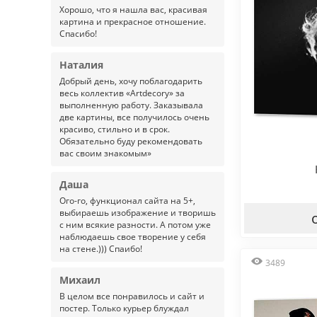
Хорошо, что я нашла вас, красивая
картина и прекрасное отношение.
Спасибо!
Наталия
Добрый день, хочу поблагодарить
весь коллектив «Artdecory» за
выполненную работу. Заказывала
две картины, все получилось очень
красиво, стильно и в срок.
Обязательно буду рекомендовать
вас своим знакомым»
Даша
Ого-го, функционал сайта на 5+,
выбираешь изображение и творишь
с ним всякие разности. А потом уже
наблюдаешь свое творение у себя
на стене.))) Спаибо!
3489
Михаил
В целом все понравилось и сайт и
постер. Только курьер блуждал