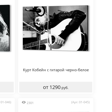
Курт Кобейн с гитарой черно-белое
от 1290
руб.
 01-046)
(Арт: 01-045)
2301