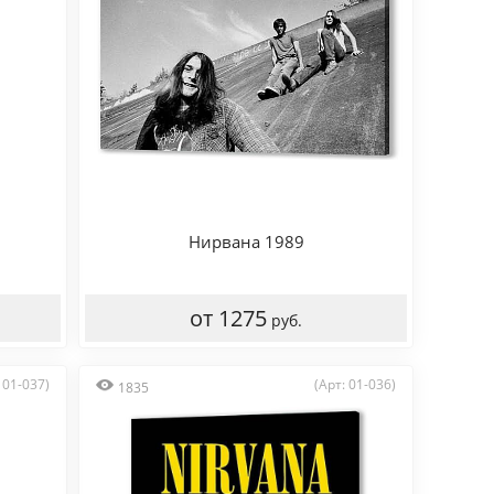
Нирвана 1989
от 1275
руб.
 01-037)
(Арт: 01-036)
1835