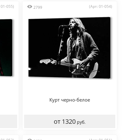
 01-055)
(Арт: 01-054)
2799
Курт черно-белое
от 1320
руб.