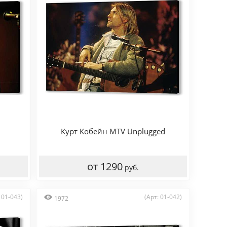
Курт Кобейн MTV Unplugged
от 1290
руб.
 01-043)
(Арт: 01-042)
1972