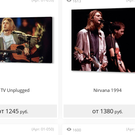
(Арт: 01-053)
(Арт:
1613
TV Unplugged
Nirvana 1994
от 1245
от 1380
руб.
руб.
(Арт: 01-050)
(Арт:
1600