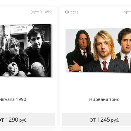
(Арт: 01-059)
(Арт:
2731
Nirvana 1990
Нирвана трио
от 1290
от 1245
руб.
руб.