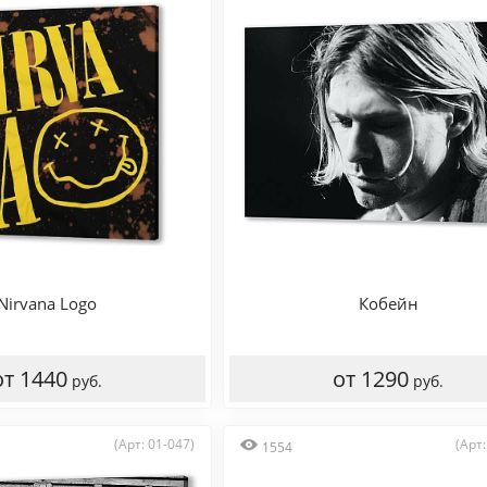
Nirvana Logo
Кобейн
от 1440
от 1290
руб.
руб.
(Арт: 01-047)
(Арт:
1554