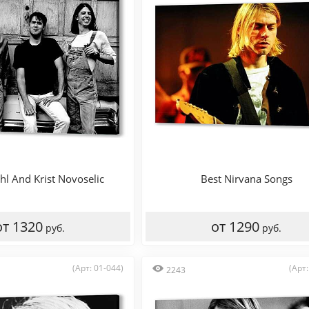
l And Krist Novoselic
Best Nirvana Songs
от 1320
от 1290
руб.
руб.
(Арт: 01-044)
(Арт:
2243