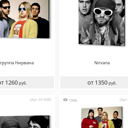
-группа Нирвана
Nirvana
от 1260
от 1350
руб.
руб.
(Арт: 01-038)
(Арт:
1908