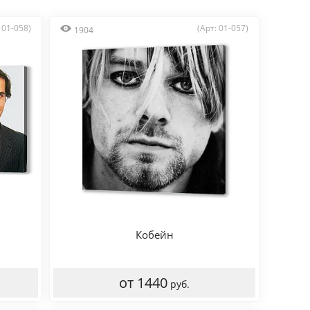
 01-058)
(Арт: 01-057)
1904
Кобейн
от 1440
руб.