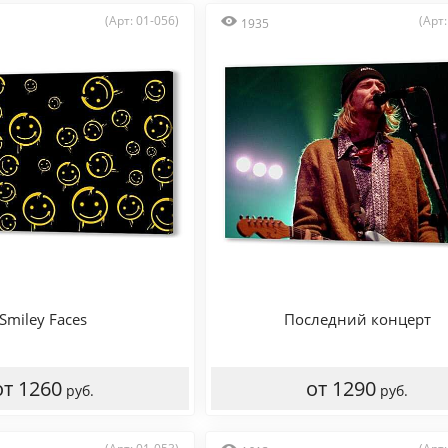
(Арт: 01-056)
(Арт:
1935
Smiley Faces
Последний концерт
от 1260
от 1290
руб.
руб.