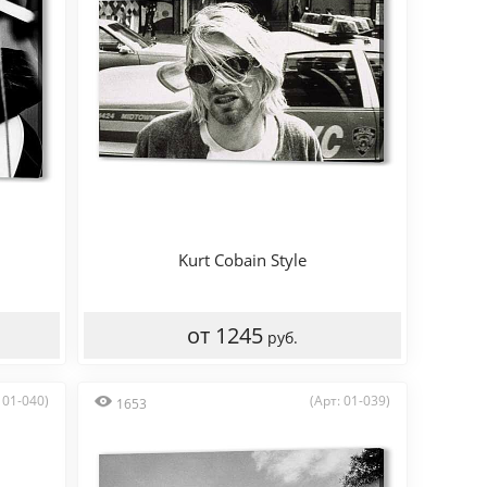
Kurt Cobain Style
от 1245
руб.
 01-040)
(Арт: 01-039)
1653