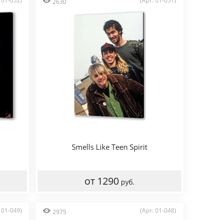
 01-052)
(Арт: 01-051)
2630
Smells Like Teen Spirit
от 1290
руб.
 01-049)
(Арт: 01-048)
2975