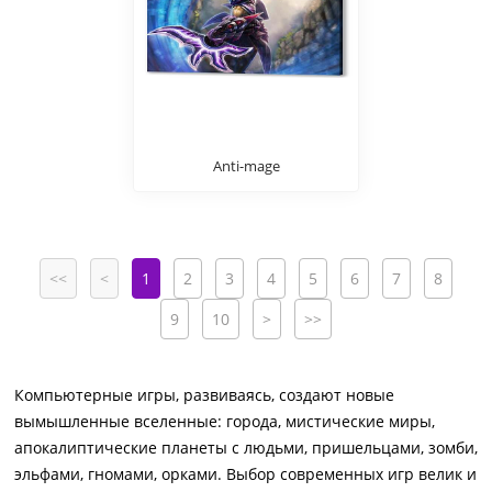
Anti-mage
<<
<
1
2
3
4
5
6
7
8
9
10
>
>>
Компьютерные игры, развиваясь, создают новые
вымышленные вселенные: города, мистические миры,
апокалиптические планеты с людьми, пришельцами, зомби,
эльфами, гномами, орками. Выбор современных игр велик и