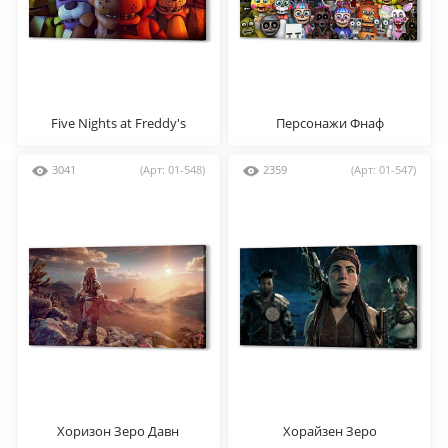
Five Nights at Freddy's
Персонажи Фнаф
3041
(Арт: 01-548)
2359
(Арт: 01-547)
Хоризон Зеро Давн
Хорайзен Зеро