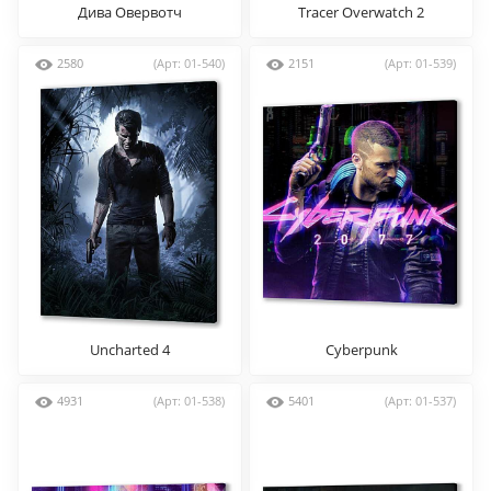
Дива Овервотч
Tracer Overwatch 2
2580
(Арт: 01-540)
2151
(Арт: 01-539)
Uncharted 4
Cyberpunk
4931
(Арт: 01-538)
5401
(Арт: 01-537)