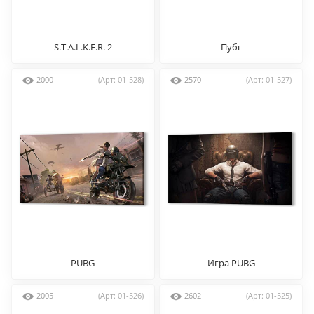
S.T.A.L.K.E.R. 2
Пубг
2000
(Арт: 01-528)
2570
(Арт: 01-527)
PUBG
Игра PUBG
2005
(Арт: 01-526)
2602
(Арт: 01-525)