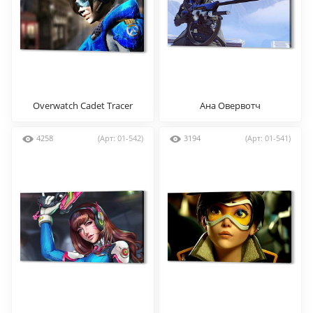
Overwatch Cadet Tracer
Ана Овервотч
4258
(Арт: 01-542)
3194
(Арт: 01-541)