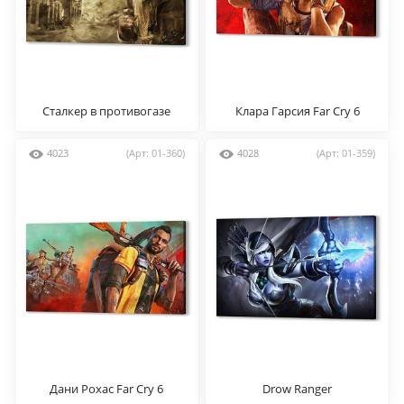
Cталкер в противогазе
Клара Гарсия Far Cry 6
4023
(Арт: 01-360)
4028
(Арт: 01-359)
Дани Рохас Far Cry 6
Drow Ranger