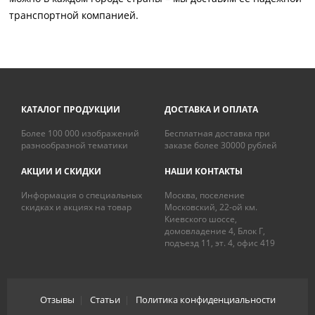
транспортной компанией.
КАТАЛОГ ПРОДУКЦИИ
ДОСТАВКА И ОПЛАТА
Более 100 000 изображений
Бесплатная доставка при
разнообразной тематики
заказе более 30000 рублей
АКЦИИ И СКИДКИ
НАШИ КОНТАКТЫ
Информация о специальных
Москва, поселение
скидках и акциях на товар
Московский, 22-ой км.
Киевского шоссе,
домовладение 4, Блок Г,
подъезд 11, эт. 4, офис 419
Отзывы
|
Статьи
|
Политика конфиденциальности