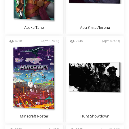
Асока Тано
Ари Лига Легенд
4278
(Арт: 07450)
2748
(Арт: 07433)
Minecraft Poster
Hunt Showdown