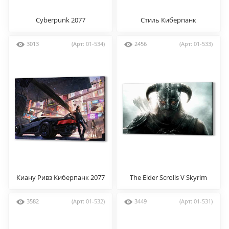
Cyberpunk 2077
Стиль Киберпанк
3013
(Арт: 01-534)
2456
(Арт: 01-533)
Киану Ривз Киберпанк 2077
The Elder Scrolls V Skyrim
3582
(Арт: 01-532)
3449
(Арт: 01-531)