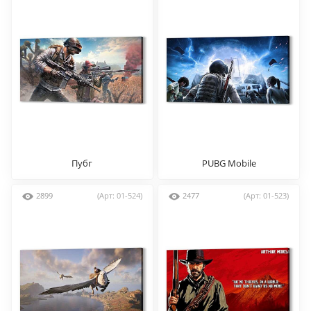
Пубг
PUBG Mobile
2899
(Арт: 01-524)
2477
(Арт: 01-523)