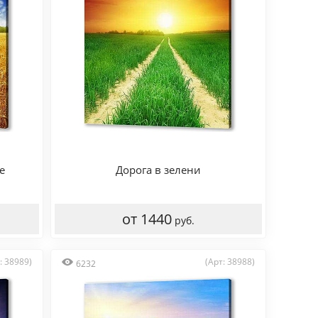
е
Дорога в зелени
от 1440
руб.
: 38989)
(Арт: 38988)
6232