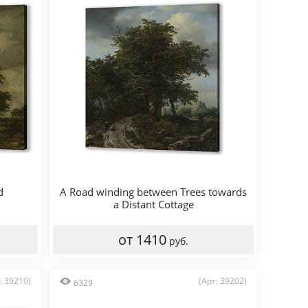
d
A Road winding between Trees towards
a Distant Cottage
от 1410
руб.
: 39210)
(Арт: 39202)
6329