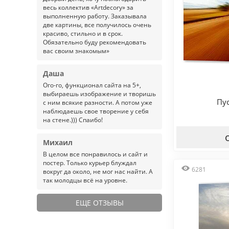
весь коллектив «Artdecory» за
выполненную работу. Заказывала
две картины, все получилось очень
красиво, стильно и в срок.
Обязательно буду рекомендовать
вас своим знакомым»
Даша
Ого-го, функционал сайта на 5+,
выбираешь изображение и творишь
Пу
с ним всякие разности. А потом уже
наблюдаешь свое творение у себя
на стене.))) Спаибо!
Михаил
В целом все понравилось и сайт и
постер. Только курьер блуждал
6281
вокруг да около, не мог нас найти. А
так молодцы всё на уровне.
ЕЩЕ ОТЗЫВЫ