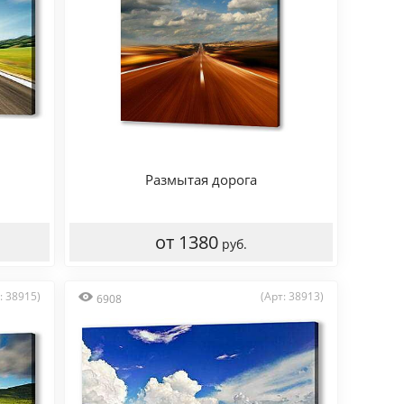
Размытая дорога
от 1380
руб.
: 38915)
(Арт: 38913)
6908