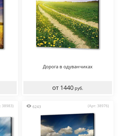
Дорога в одуванчиках
от 1440
руб.
: 38983)
(Арт: 38976)
6243