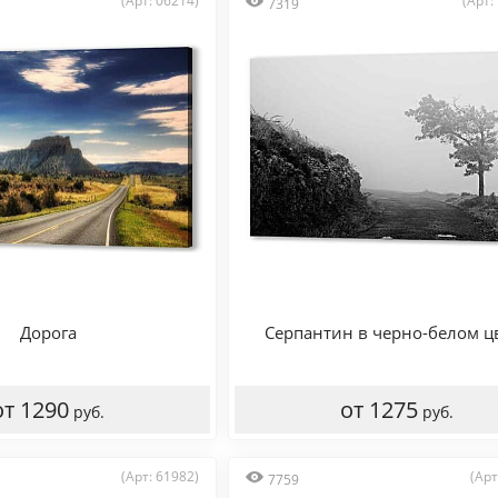
(Арт: 06214)
(Арт:
7319
Дорога
Серпантин в черно-белом ц
от 1290
от 1275
руб.
руб.
(Арт: 61982)
(Арт
7759