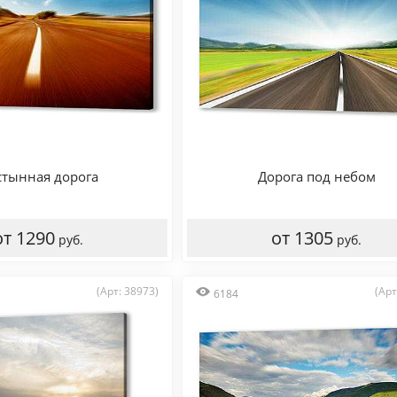
стынная дорога
Дорога под небом
от 1290
от 1305
руб.
руб.
(Арт: 38973)
(Арт
6184