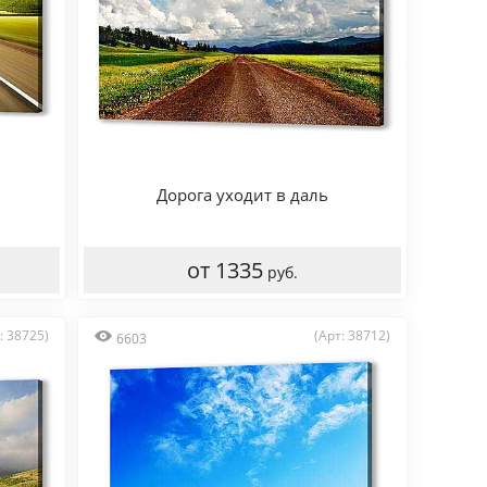
Дорога уходит в даль
от 1335
руб.
: 38725)
(Арт: 38712)
6603