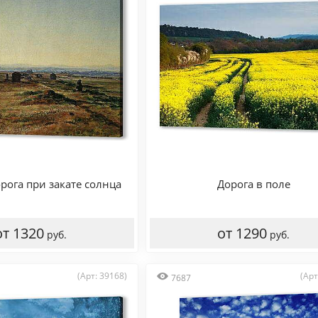
рога при закате солнца
Дорога в поле
от 1320
от 1290
руб.
руб.
(Арт: 39168)
(Арт
7687