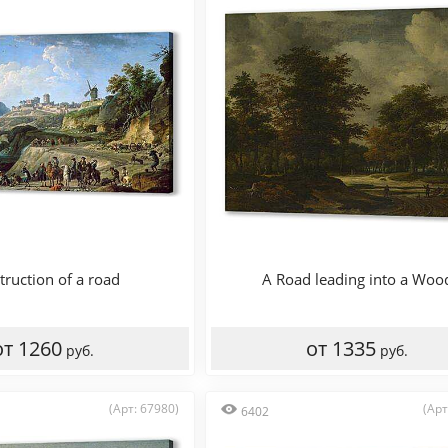
truction of a road
A Road leading into a Woo
от 1260
от 1335
руб.
руб.
(Арт: 67980)
(Арт
6402