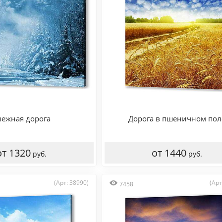
нежная дорога
Дорога в пшеничном пол
от 1320
от 1440
руб.
руб.
(Арт: 38990)
(Арт
7458