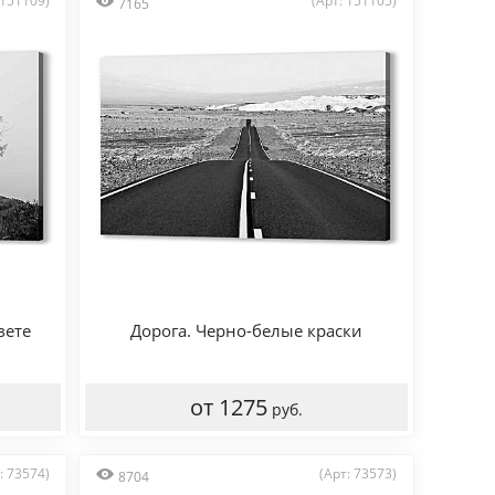
 151109)
(Арт: 151105)
7165
вете
Дорога. Черно-белые краски
от 1275
руб.
: 73574)
(Арт: 73573)
8704