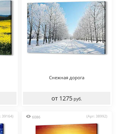
Снежная дорога
от 1275
руб.
: 39164)
(Арт: 38992)
6086