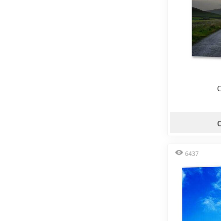
С
6437