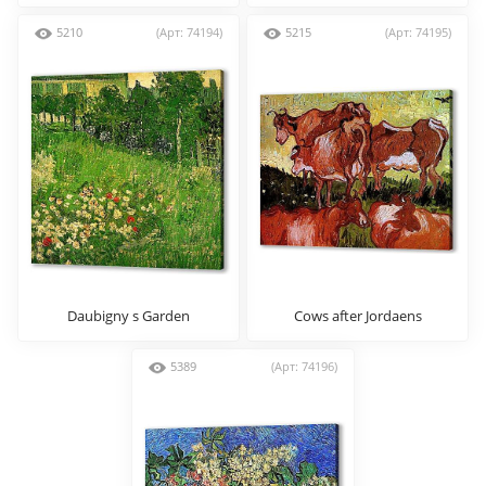
5210
(Арт: 74194)
5215
(Арт: 74195)
Daubigny s Garden
Cows after Jordaens
5389
(Арт: 74196)