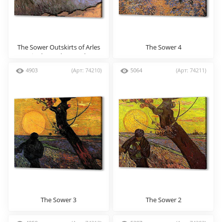
The Sower Outskirts of Arles
The Sower 4
in the Background
4903
(Арт: 74210)
5064
(Арт: 74211)
The Sower 3
The Sower 2