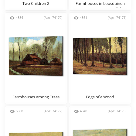
Two Children 2
Farmhouses in Loosduinen
near The Hague at Twilight
4884
(Арт: 74170)
4861
(Арт: 74171)
Farmhouses Among Trees
Edge of a Wood
5080
(Арт: 74172)
4340
(Арт: 74173)