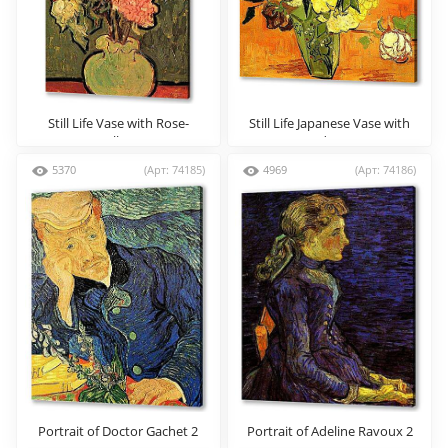
Still Life Vase with Rose-
Still Life Japanese Vase with
Mallows
Roses and Anemones
5370
(Арт: 74185)
4969
(Арт: 74186)
Portrait of Doctor Gachet 2
Portrait of Adeline Ravoux 2