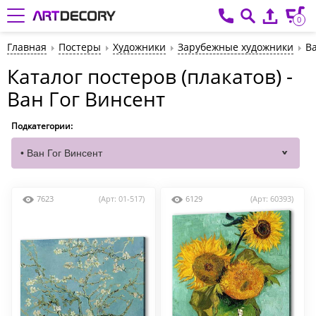
0
Главная
Постеры
Художники
Зарубежные художники
В
Каталог постеров (плакатов) -
Ван Гог Винсент
Подкатегории:
7623
(Арт: 01-517)
6129
(Арт: 60393)