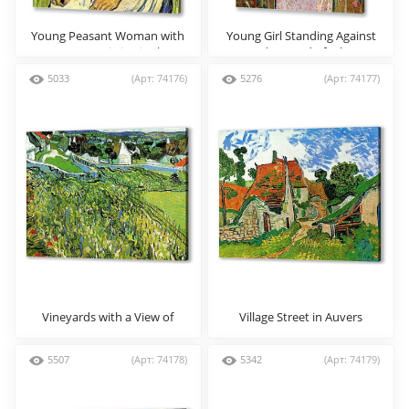
Young Peasant Woman with
Young Girl Standing Against
Straw Hat Sitting in the
a Background of Wheat
Wheat
5033
(Арт: 74176)
5276
(Арт: 74177)
Vineyards with a View of
Village Street in Auvers
Auvers
5507
(Арт: 74178)
5342
(Арт: 74179)