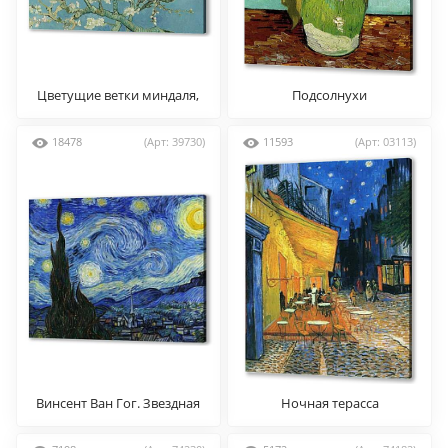
Цветущие ветки миндаля,
Подсолнухи
Ван Гог
18478
(Арт: 39730)
11593
(Арт: 03113)
Винсент Ван Гог. Звездная
Ночная терасса
ночь