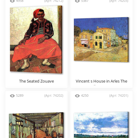
4958
(Арт: 74212)
5387
(Арт: 74203)
The Seated Zouave
Vincent s House in Arles The
Yellow House
5289
(Арт: 74202)
4250
(Арт: 74201)