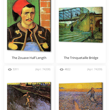
The Zouave Half Length
The Trinquetaille Bridge
5311
(Арт: 74208)
4822
(Арт: 74209)