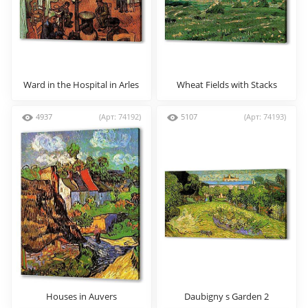
Ward in the Hospital in Arles
Wheat Fields with Stacks
4937
(Арт: 74192)
5107
(Арт: 74193)
Houses in Auvers
Daubigny s Garden 2