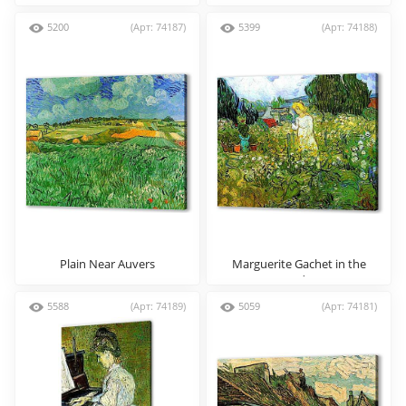
5200
(Арт: 74187)
5399
(Арт: 74188)
Plain Near Auvers
Marguerite Gachet in the
Garden
5588
(Арт: 74189)
5059
(Арт: 74181)