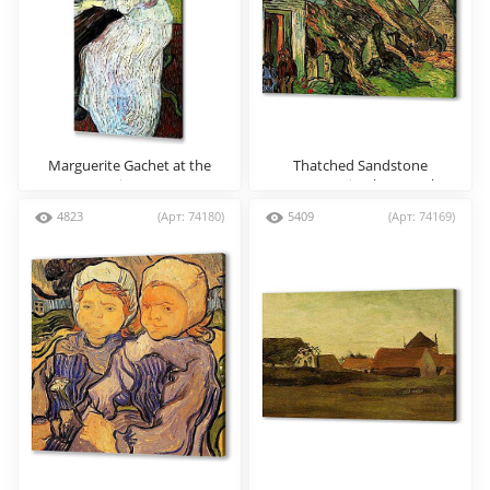
Marguerite Gachet at the
Thatched Sandstone
Piano
Cottages in Chaponval
4823
(Арт: 74180)
5409
(Арт: 74169)