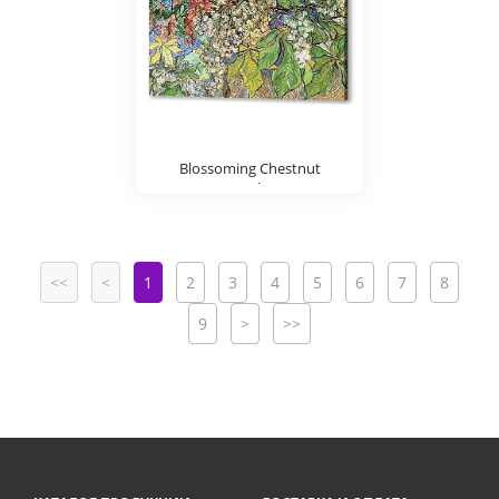
Blossoming Chestnut
Branches
<<
<
1
2
3
4
5
6
7
8
9
>
>>