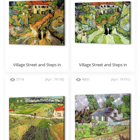
Village Street and Steps in
Village Street and Steps in
Auvers with Two Figures
Auvers with Figures
5714
(Арт: 74190)
4931
(Арт: 74191)