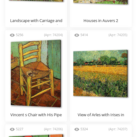
Landscape with Carriage and
Houses in Auvers 2
Train in the Background
5256
(Арт: 74204)
5414
(Арт: 74205)
Vincent s Chair with His Pipe
View of Arles with Irises in
the Foreground
5227
(Арт: 74206)
5324
(Арт: 74207)