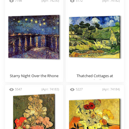
7198
(Арт: 74230)
5172
(Арт: 74182)
Starry Night Over the Rhone
Thatched Cottages at
Cordeville
5547
(Арт: 74183)
5227
(Арт: 74184)