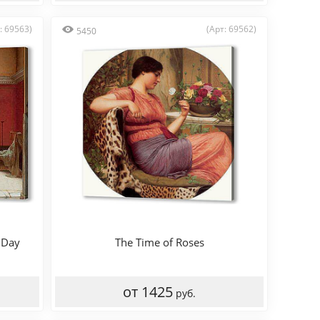
: 69563)
(Арт: 69562)
5450
 Day
The Time of Roses
от 1425
руб.