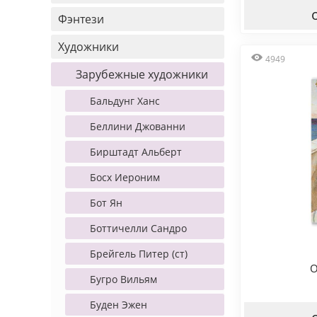
Фэнтези
Художники
4949
Зарубежные художники
Бальдунг Ханс
Беллини Джованни
Бирштадт Альберт
Босх Иероним
Бот Ян
Боттичелли Сандро
Брейгель Питер (ст)
O
Бугро Вильям
Буден Эжен