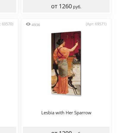
от 1260
руб.
: 69570)
(Арт: 69571)
4936
Lesbia with Her Sparrow