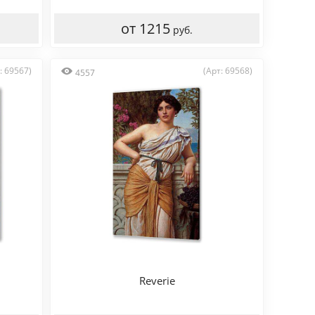
от 1215
руб.
: 69567)
(Арт: 69568)
4557
Reverie