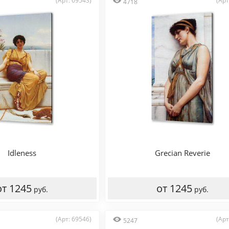
(Арт: 69543)
(Арт
4718
Idleness
Grecian Reverie
от 1245
от 1245
руб.
руб.
(Арт: 69546)
(Арт
5247