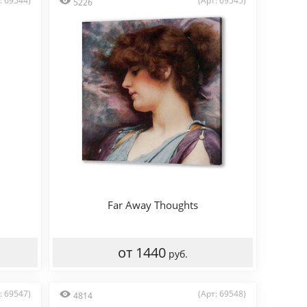
: 69544)
(Арт: 69545)
5226
Far Away Thoughts
от 1440
руб.
: 69547)
(Арт: 69548)
4814