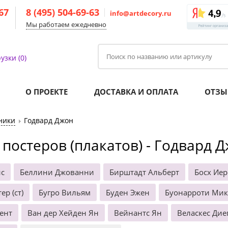
-67
8 (495) 504-69-63
info@artdecory.ru
Мы работаем ежедневно
узки (0)
О ПРОЕКТЕ
ДОСТАВКА И ОПЛАТА
ОТЗЫ
ники
Годвард Джон
 постеров (плакатов) - Годвард 
нс
Беллини Джованни
Бирштадт Альберт
Босх Ие
ер (ст)
Бугро Вильям
Буден Эжен
Буонарроти Ми
ент
Ван дер Хейден Ян
Вейнантс Ян
Веласкес Дие