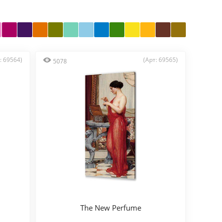
: 69564)
(Арт: 69565)
5078
The New Perfume