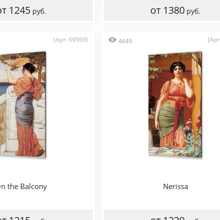
от 1245
от 1380
руб.
руб.
(Арт: 69569)
(Арт
4649
n the Balcony
Nerissa