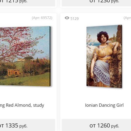
от 1215
от 1230
руб.
руб.
(Арт: 69572)
(Арт
5129
ng Red Almond, study
Ionian Dancing Girl
от 1335
от 1260
руб.
руб.