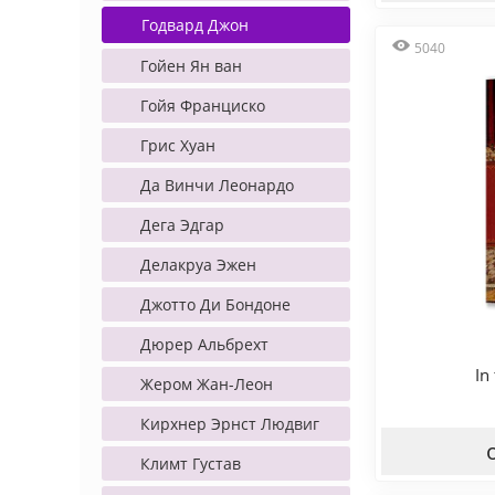
Годвард Джон
5040
Гойен Ян ван
Гойя Франциско
Грис Хуан
Да Винчи Леонардо
Дега Эдгар
Делакруа Эжен
Джотто Ди Бондоне
Дюрер Альбрехт
In
Жером Жан-Леон
Кирхнер Эрнст Людвиг
Климт Густав