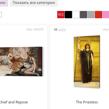
оло
Показать все категории
ВСЕ
(Арт: 60267)
(Арт
4723
chief and Repose
The Priestess