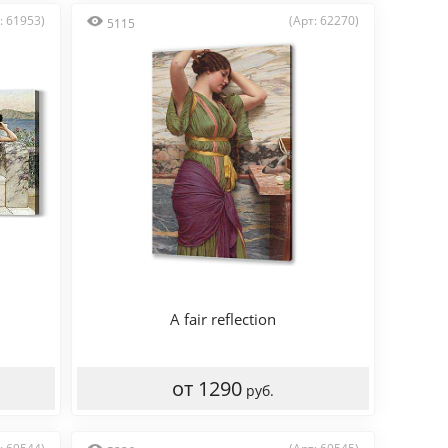
: 61953)
(Арт: 62270)
5115
A fair reflection
от 1290
руб.