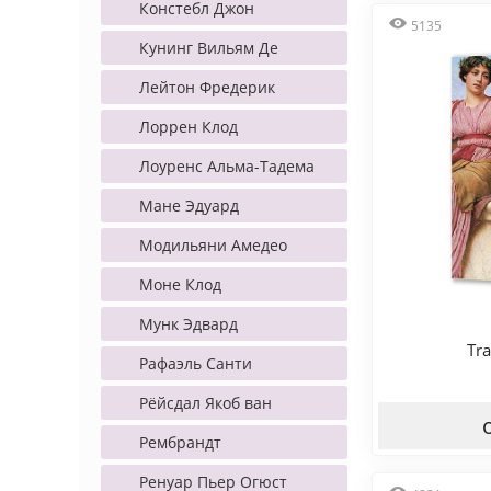
Констебл Джон
5135
Кунинг Вильям Де
Лейтон Фредерик
Лоррен Клод
Лоуренс Альма-Тадема
Мане Эдуард
Модильяни Амедео
Моне Клод
Мунк Эдвард
Tra
Рафаэль Санти
Рёйсдал Якоб ван
Рембрандт
Ренуар Пьер Огюст