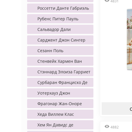
4831
Россетти Данте Габриэль
Рубенс Питер Пауль
Сальвадор Дали
Сарджент Джон Сингер
Сезанн Поль
Стенвейк Хармен Ван
Стэннард Элоиза Гарриет
Сурбаран Франциско Де
Уотерхауз Джон
Фрагонар Жан-Оноре
Хеда Виллем Клас
Хем Ян Давидс де
4882