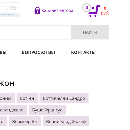
0
0
Кабинет автора
руб.
ВЫ
ВОПРОС\ОТВЕТ
КОНТАКТЫ
Джон
роним
Бот Ян
Боттичелли Сандро
келанджело
Буше Франсуа
го
Вермеер Ян
Верне Клод Жозеф