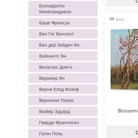
Буонарроти
Микеланджело
4943
Буше Франсуа
Ван Гог Винсент
Ван дер Хейден Ян
Вейнантс Ян
Веласкес Диего
Вермеер Ян
Верне Клод Жозеф
Веронезе Паоло
Blossomi
Вюйяр Эдуард
Гварди Франческо
Гоген Поль