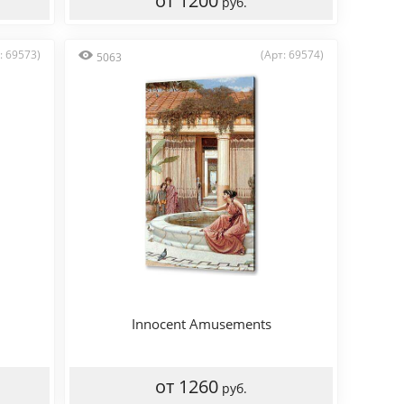
от 1200
руб.
: 69573)
(Арт: 69574)
5063
Innocent Amusements
от 1260
руб.