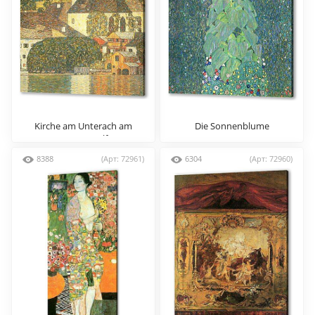
Kirche am Unterach am
Die Sonnenblume
Attersee (St. Wolfgang-
Kirche)
8388
(Арт: 72961)
6304
(Арт: 72960)