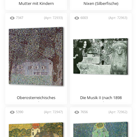
Mutter mit Kindern
Nixen (Silberfische)
7347
(Арт: 72933)
6003
(Арт: 72963)
Oberosterreichisches
Die Musik II (nach 1898
Bauernhaus
verandert)
5390
(Арт: 72947)
7656
(Арт: 72962)