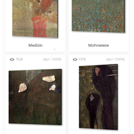
Medizin
Mohnwiese
(Kompositionsentwurf)
7528
(Арт: 72935)
7376
(Арт: 72934)