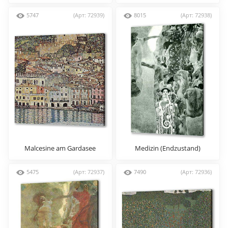
Schleier
5747
(Арт: 72939)
8015
(Арт: 72938)
Malcesine am Gardasee
Medizin (Endzustand)
5475
(Арт: 72937)
7490
(Арт: 72936)