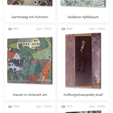
Gartenweg mit Huhnern
Goldener Apfelbaum
7871
(Арт: 72953)
8400
(Арт: 72952)
Hauser in Unterach am
Hofburgschauspieler Josef
Attersee
Lewinsky als Carlos
7529
(Арт: 72951)
7573
(Арт: 72949)