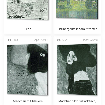
Leda
Litzlbergerkeller am Attersee
7368
(Арт: 72941)
7764
(Арт: 72940)
Madchen mit blauem
Madchenbildnis (Backfisch)