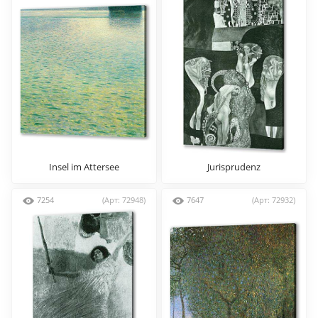
Insel im Attersee
Jurisprudenz
7254
(Арт: 72948)
7647
(Арт: 72932)