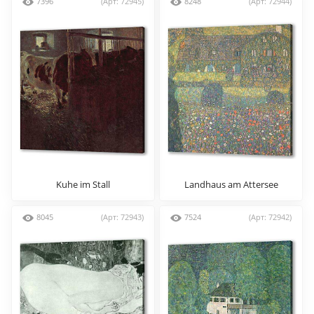
7396
(Арт: 72945)
8248
(Арт: 72944)
Kuhe im Stall
Landhaus am Attersee
8045
(Арт: 72943)
7524
(Арт: 72942)