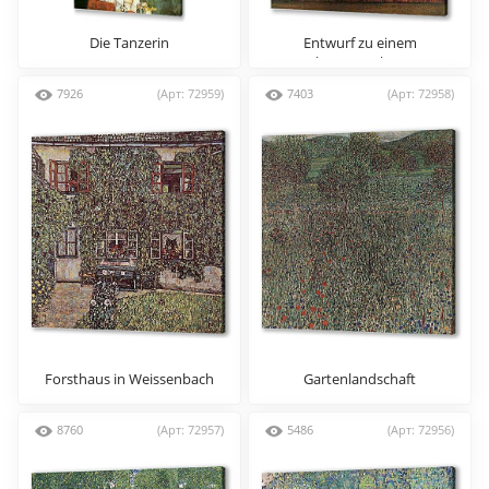
Die Tanzerin
Entwurf zu einem
Theatervorhang
7926
(Арт: 72959)
7403
(Арт: 72958)
Forsthaus in Weissenbach
Gartenlandschaft
am Attersee
8760
(Арт: 72957)
5486
(Арт: 72956)