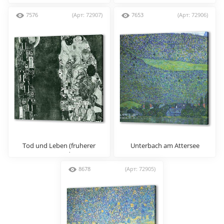
7576
(Арт: 72907)
7653
(Арт: 72906)
Tod und Leben (fruherer
Unterbach am Attersee
Zustand)
8678
(Арт: 72905)