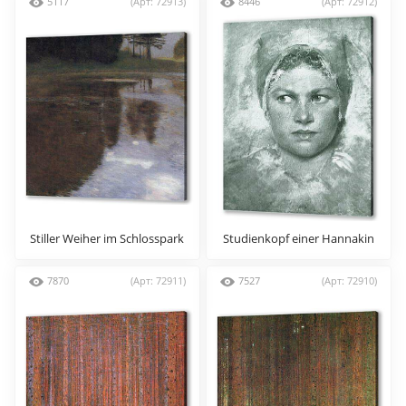
5117
(Арт: 72913)
8446
(Арт: 72912)
Stiller Weiher im Schlosspark
Studienkopf einer Hannakin
von Kammer
7870
(Арт: 72911)
7527
(Арт: 72910)