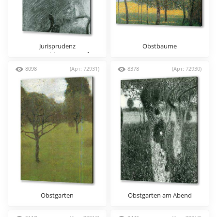
Jurisprudenz
Obstbaume
(Kompositionsentwurf)
8098
(Арт: 72931)
8378
(Арт: 72930)
Obstgarten
Obstgarten am Abend