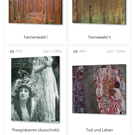
Tannenwald I
Tannewald II
7151
(Арт: 72909)
8431
(Арт: 72908)
Thespiskarren (Ausschnitt)
Tod und Leben