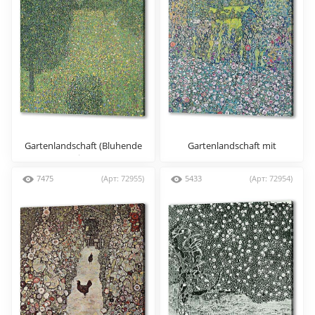
Gartenlandschaft (Bluhende
Gartenlandschaft mit
Wiese)
7475
(Арт: 72955)
5433
(Арт: 72954)