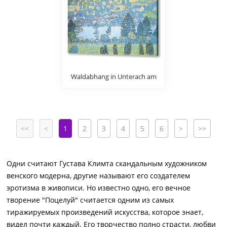
Waldabhang in Unterach am
Attersee
<<
<
1
2
3
4
5
6
>
>>
Одни считают Густава Климта скандальным художником
венского модерна, другие называют его создателем
эротизма в живописи. Но известно одно, его вечное
творение "Поцелуй" считается одним из самых
тиражируемых произведений искусства, которое знает,
видел почти каждый. Его творчество полно страсти, любви