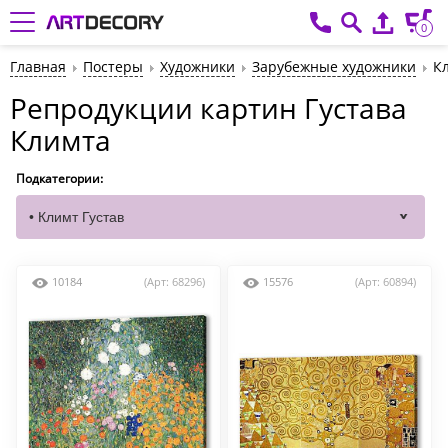
0
Главная
Постеры
Художники
Зарубежные художники
К
Репродукции картин Густава
Климта
Подкатегории:
10184
(Арт: 68296)
15576
(Арт: 60894)