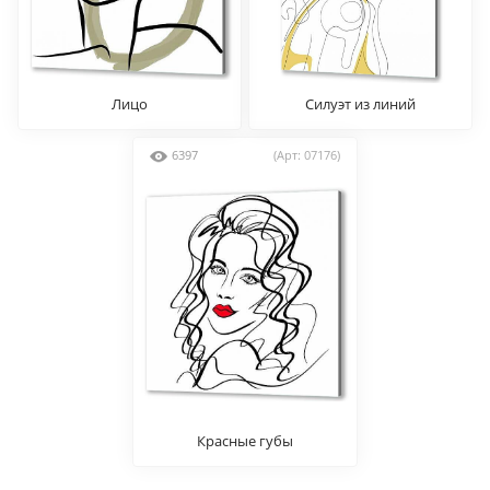
Лицо
Силуэт из линий
6397
(Арт: 07176)
Красные губы