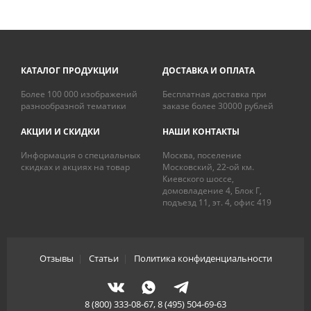
КАТАЛОГ ПРОДУКЦИИ
ДОСТАВКА И ОПЛАТА
Более 100 000 изображений
Бесплатная доставка при
разнообразной тематики
заказе более 30000 рублей
АКЦИИ И СКИДКИ
НАШИ КОНТАКТЫ
Информация о специальных
Москва, поселение
скидках и акциях на товар
Московский, 22-ой км.
Киевского шоссе,
домовладение 4, Блок Г,
подъезд 11, эт. 4, офис 419
Отзывы
|
Статьи
|
Политика конфиденциальности
8 (800) 333-08-67, 8 (495) 504-69-63