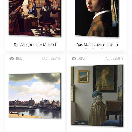
Die Allegorie der Malerei
Das Maedchen mit dem
Perlenohrgehaenge
4980
(Арт: 69518)
5085
(Арт: 72097)