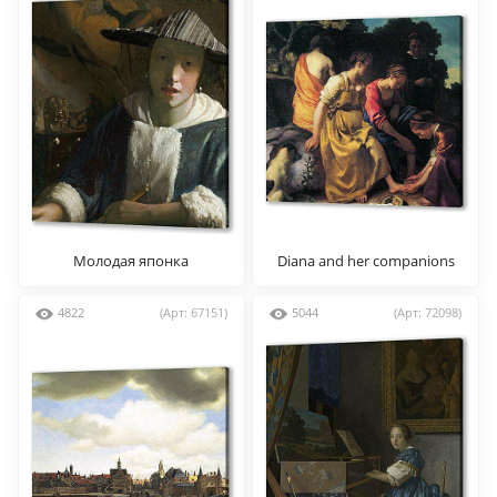
Молодая японка
Diana and her companions
4822
(Арт: 67151)
5044
(Арт: 72098)