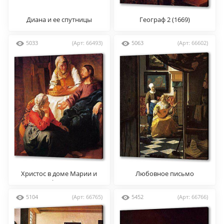
Диана и ее спутницы
Географ 2 (1669)
5033
(Арт: 66493)
5063
(Арт: 66602)
Христос в доме Марии и
Любовное письмо
Марфы (1665).
5104
(Арт: 66765)
5452
(Арт: 66766)