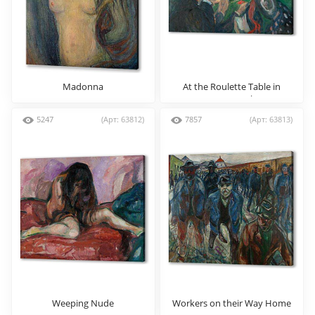
Madonna
At the Roulette Table in
Monte Carlo
5247
(Арт: 63812)
7857
(Арт: 63813)
Weeping Nude
Workers on their Way Home