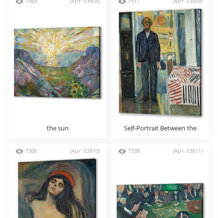
7569
(Арт: 63808)
7511
(Арт: 63809)
the sun
Self-Portrait Between the
Clock and the Bed
7300
(Арт: 63810)
7338
(Арт: 63811)