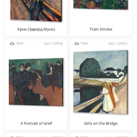
Крик (Эдвард Мунк)
Train Smoke
7870
(Арт: 63804)
7296
(Арт: 63806)
A Portrait of Grief
Girls on the Bridge