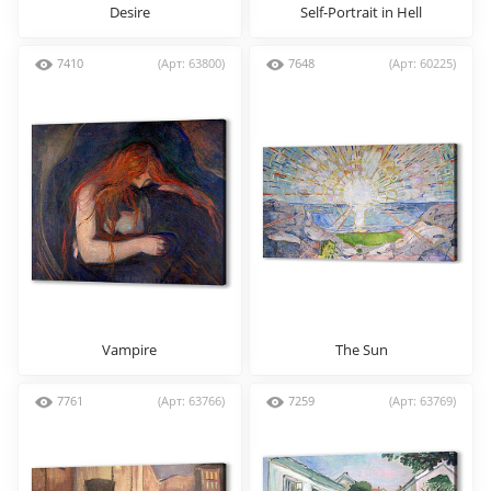
Desire
Self-Portrait in Hell
7410
(Арт: 63800)
7648
(Арт: 60225)
Vampire
The Sun
7761
(Арт: 63766)
7259
(Арт: 63769)