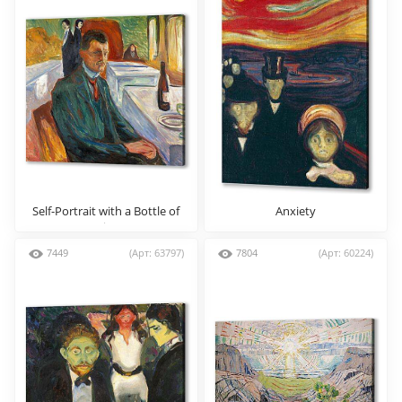
Self-Portrait with a Bottle of
Anxiety
Wine
7449
(Арт: 63797)
7804
(Арт: 60224)