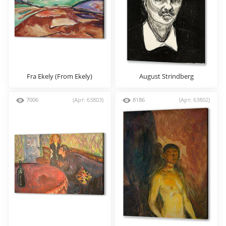
Fra Ekely (From Ekely)
August Strindberg
7006
(Арт: 63803)
8186
(Арт: 63802)