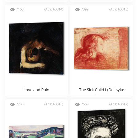
7160
(Арт: 63814)
7399
(Арт: 63815)
Love and Pain
The Sick Child I (Det syke
barn I)
7785
(Арт: 63816)
7569
(Арт: 63817)