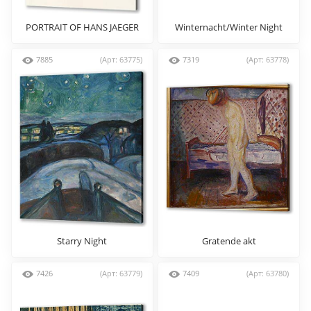
PORTRAIT OF HANS JAEGER
Winternacht/Winter Night
7885
(Арт: 63775)
7319
(Арт: 63778)
Starry Night
Gratende akt
7426
(Арт: 63779)
7409
(Арт: 63780)