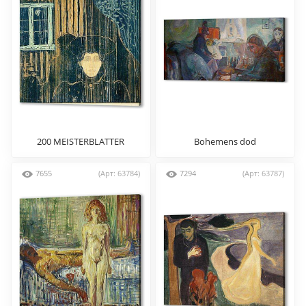
200 MEISTERBLATTER
Bohemens dod
7655
(Арт: 63784)
7294
(Арт: 63787)