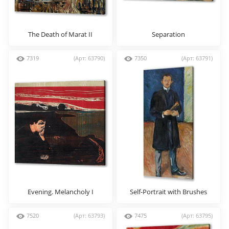
The Death of Marat II
Separation
7319
(Арт: 63790)
7350
(Арт: 63791)
Evening. Melancholy I
Self-Portrait with Brushes
7520
(Арт: 63793)
7475
(Арт: 63795)