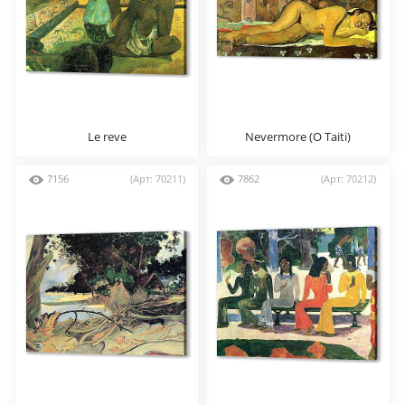
Le reve
Nevermore (O Taiti)
7156
(Арт: 70211)
7862
(Арт: 70212)