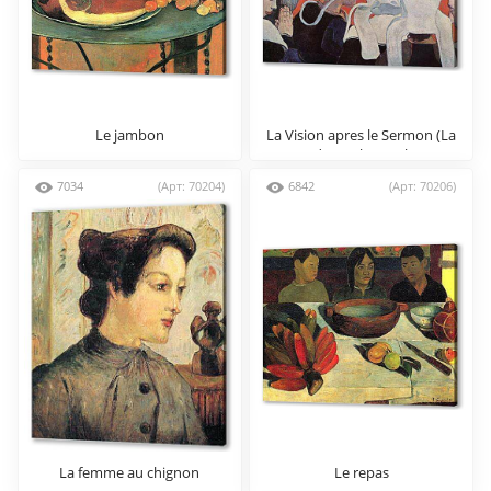
Le jambon
La Vision apres le Sermon (La
Lutte de Jacob avec l’Ange)
7034
(Арт: 70204)
6842
(Арт: 70206)
La femme au chignon
Le repas