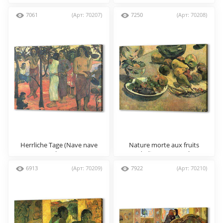
7061
(Арт: 70207)
7250
(Арт: 70208)
Herrliche Tage (Nave nave
Nature morte aux fruits
mahana)
(dedicacee a Laval)
6913
(Арт: 70209)
7922
(Арт: 70210)