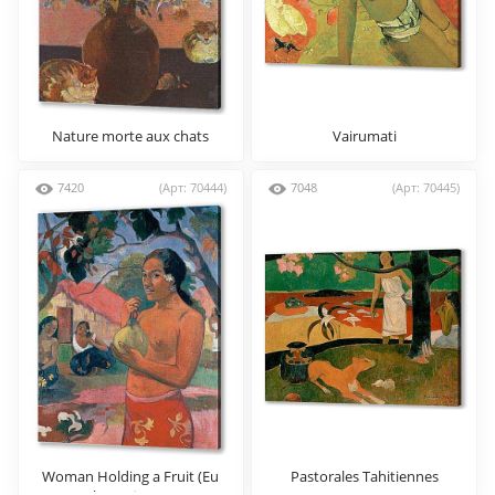
Nature morte aux chats
Vairumati
7420
(Арт: 70444)
7048
(Арт: 70445)
Woman Holding a Fruit (Eu
Pastorales Tahitiennes