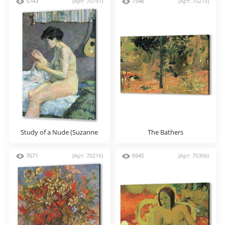
5743
(Арт: 70191)
7546
(Арт: 70215)
Study of a Nude (Suzanne
The Bathers
Sewing)
7671
(Арт: 70216)
6945
(Арт: 70366)