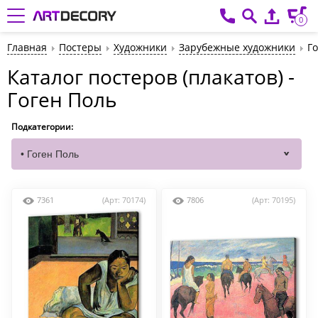
0
Главная
Постеры
Художники
Зарубежные художники
Г
Каталог постеров (плакатов) -
Гоген Поль
Подкатегории:
7361
(Арт: 70174)
7806
(Арт: 70195)