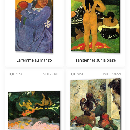
La femme au mango
Tahitiennes sur la plage
7133
(Арт: 70181)
7831
(Арт: 70182)