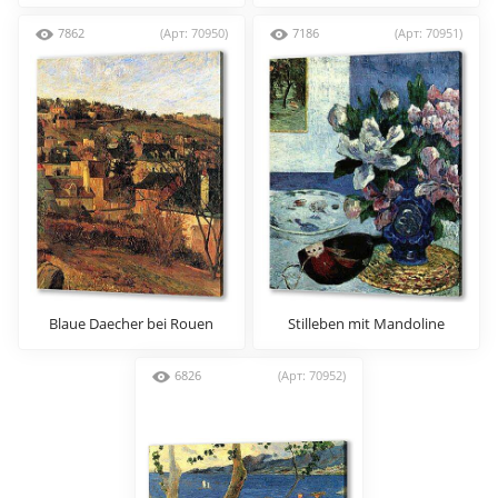
haere ia oe)
7862
(Арт: 70950)
7186
(Арт: 70951)
Blaue Daecher bei Rouen
Stilleben mit Mandoline
6826
(Арт: 70952)