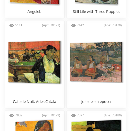
Angeleb
Still Life with Three Puppies
5111
(Арт: 70177)
7142
(Арт: 70178)
Cafe de Nuit, Arles Catala
Joie de se reposer
7802
(Арт: 70179)
7377
(Арт: 70180)