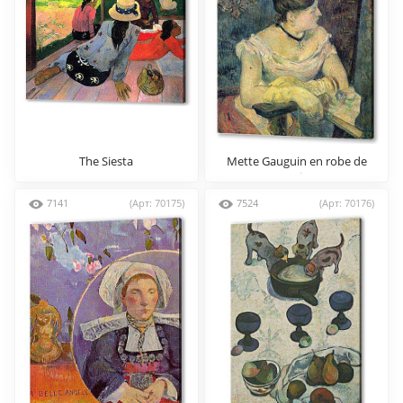
The Siesta
Mette Gauguin en robe de
soir
7141
(Арт: 70175)
7524
(Арт: 70176)