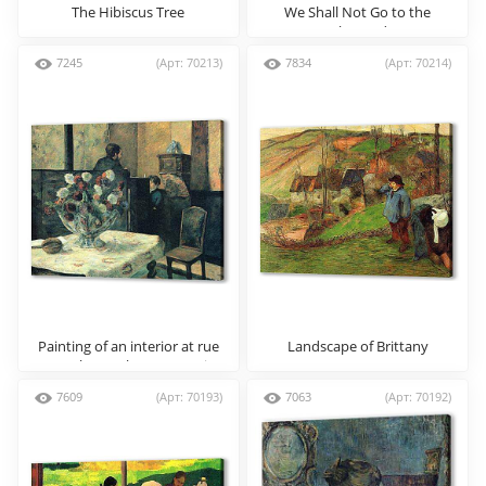
The Hibiscus Tree
We Shall Not Go to the
Market Today
7245
(Арт: 70213)
7834
(Арт: 70214)
Painting of an interior at rue
Landscape of Brittany
Carcel (Carcel Street), Paris
7609
(Арт: 70193)
7063
(Арт: 70192)