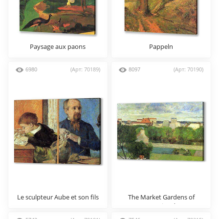
Paysage aux paons
Pappeln
6980
(Арт: 70189)
8097
(Арт: 70190)
Le sculpteur Aube et son fils
The Market Gardens of
Vaugirard