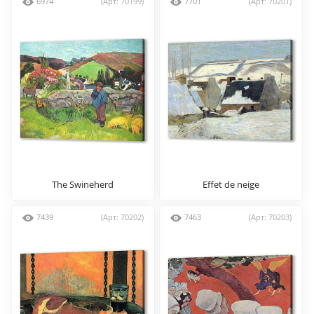
6974
(Арт: 70199)
7701
(Арт: 70201)
The Swineherd
Effet de neige
7439
(Арт: 70202)
7463
(Арт: 70203)