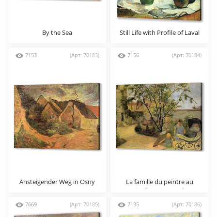
By the Sea
Still Life with Profile of Laval
7153
(Арт: 70183)
7156
(Арт: 70184)
Ansteigender Weg in Osny
La famille du peintre au
jardin, rue Carcel
7669
(Арт: 70185)
7135
(Арт: 70186)