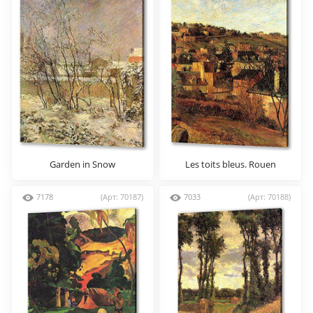
Garden in Snow
Les toits bleus. Rouen
7178
(Арт: 70187)
7033
(Арт: 70188)