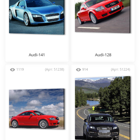
Audi-141
Audi-128
1119
(Арт: 51238)
914
(Арт: 51224)