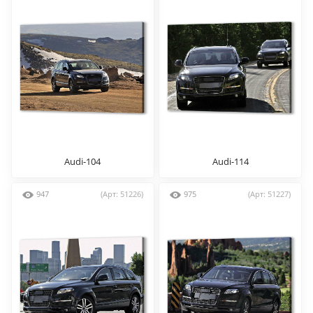
Audi-104
Audi-114
947
(Арт: 51226)
975
(Арт: 51227)