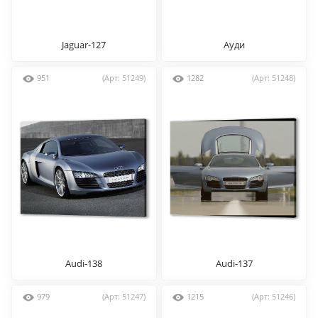
Jaguar-127
Ауди
951
(Арт: 51249)
1282
(Арт: 51248)
Audi-138
Audi-137
979
(Арт: 51247)
1215
(Арт: 51246)