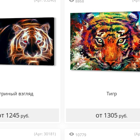
(Арт: 05240)
(Арт
8868
гриный взгляд
Тигр
от 1245
от 1305
руб.
руб.
(Арт: 30181)
(Ар
10779