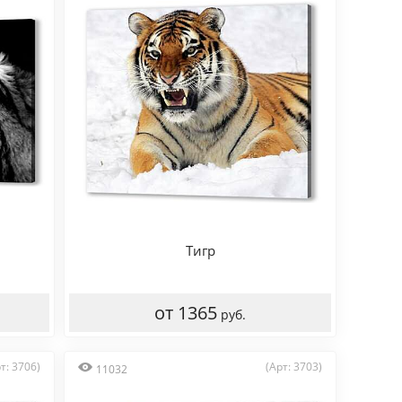
Тигр
от 1365
руб.
т: 3706)
(Арт: 3703)
11032