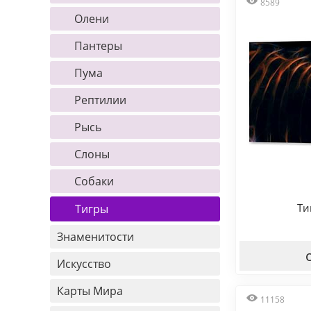
8589
Олени
Пантеры
Пума
Рептилии
Рысь
Слоны
Собаки
Ти
Тигры
Знаменитости
Искусство
Карты Мира
11158