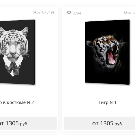
(Арт: 07549)
(Арт: 
3764
р в костюме №2
Тигр №1
от 1305
от 1305
руб.
руб.