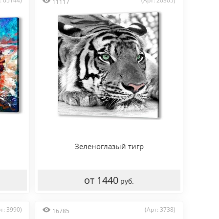
: 05144)
(Арт: 20305)
11117
Зеленоглазый тигр
от 1440
руб.
т: 3990)
(Арт: 3738)
16785