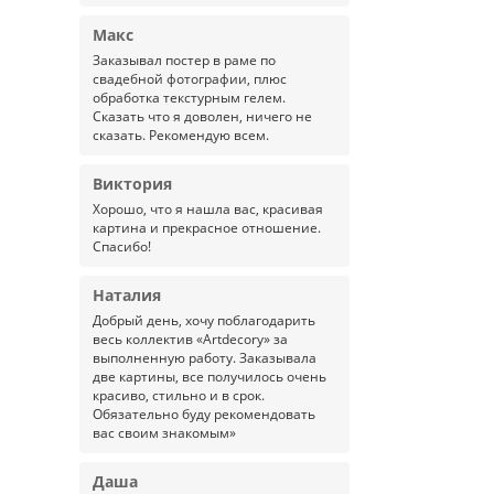
Макс
Заказывал постер в раме по
свадебной фотографии, плюс
обработка текстурным гелем.
Сказать что я доволен, ничего не
сказать. Рекомендую всем.
Виктория
Хорошо, что я нашла вас, красивая
картина и прекрасное отношение.
Спасибо!
Наталия
Добрый день, хочу поблагодарить
весь коллектив «Artdecory» за
выполненную работу. Заказывала
две картины, все получилось очень
красиво, стильно и в срок.
Обязательно буду рекомендовать
вас своим знакомым»
Даша