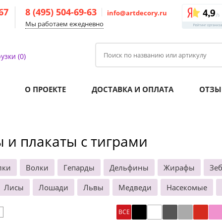
-67
8 (495) 504-69-63
info@artdecory.ru
Мы работаем ежедневно
узки (0)
О ПРОЕКТЕ
ДОСТАВКА И ОПЛАТА
ОТЗЫ
 и плакаты с тиграми
лки
Волки
Гепарды
Дельфины
Жирафы
Зе
Лисы
Лошади
Львы
Медведи
Насекомые
ВСЕ