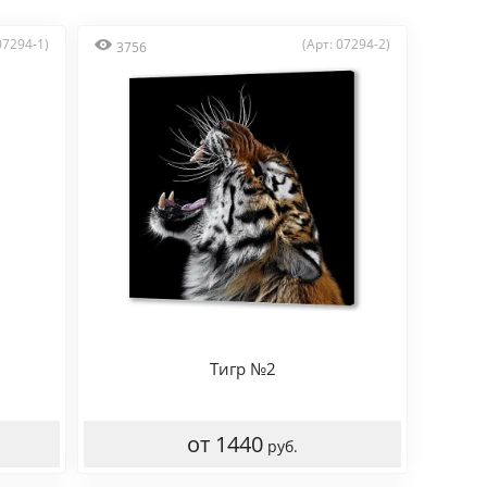
07294-1)
(Арт: 07294-2)
3756
Тигр №2
от 1440
руб.