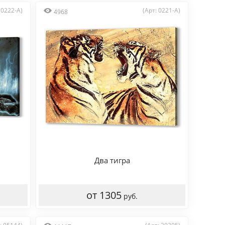
 0222-A)
(Арт: 0221-A)
4968
Два тигра
от 1305
руб.