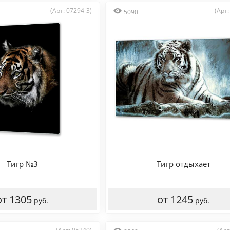
(Арт: 07294-3)
(Арт:
5090
Тигр №3
Тигр отдыхает
от 1305
от 1245
руб.
руб.