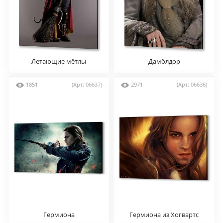
Летающие мётлы
Дамблдор
1851
(Арт: 06637)
2971
(Арт: 06636)
Гермиона
Гермиона из Хогвартс