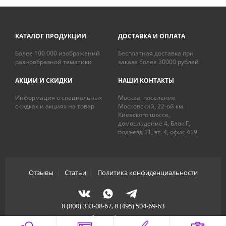
КАТАЛОГ ПРОДУКЦИИ
ДОСТАВКА И ОПЛАТА
Более 100 000 изображений
Бесплатная доставка при
разнообразной тематики
заказе более 30000 рублей
АКЦИИ И СКИДКИ
НАШИ КОНТАКТЫ
Информация о специальных
Москва, поселение
скидках и акциях на товар
Московский, 22-ой км.
Киевского шоссе,
домовладение 4, Блок Г,
подъезд 11, эт. 4, офис 419
Отзывы
|
Статьи
|
Политика конфиденциальности
8 (800) 333-08-67, 8 (495) 504-69-63
info@artdecory.ru