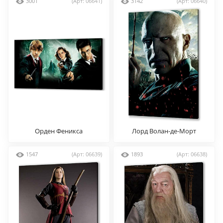
3001
(Арт: 06641)
3142
(Арт: 06640)
Орден Феникса
Лорд Волан-де-Морт
1547
(Арт: 06639)
1893
(Арт: 06638)