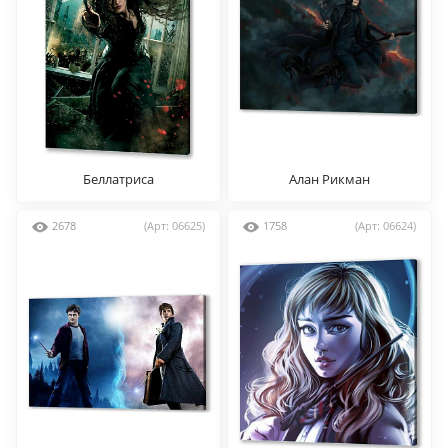
Беллатриса
Алан Рикман
2678
(Арт: 06625)
1758
(Арт: 06624)