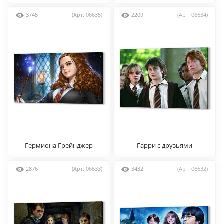
3745
(Арт: 06635)
2209
(Арт: 06634)
Гермиона Грейнджер
Гарри с друзьями
2876
(Арт: 06633)
3432
(Арт: 06632)