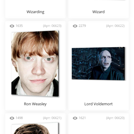
Wizarding
Wizard
1635
(Арт: 06623)
2279
(Арт: 06622)
Ron Weasley
Lord Voldemort
1498
(Арт: 06621)
1621
(Арт: 06620)