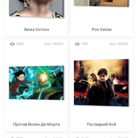
Эмма Уотсон
Рон Уизли
2669
(Арт: 06643)
1591
(Арт: 06642)
Против Волан-Де-Морта
Последний бой