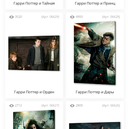
Гарри Поттер и Тайная
Гарри Поттер и Принц
комната
Полукровка
3520
(Арт: 06629)
4993
(Арт: 06628)
Гарри Поттер и Орден
Гарри Поттер и Дары
Феникса
Смерти
2712
(Арт: 06627)
2809
(Арт: 06626)