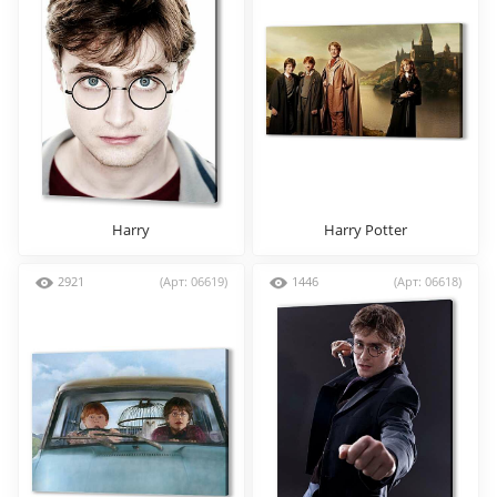
Harry
Harry Potter
2921
(Арт: 06619)
1446
(Арт: 06618)