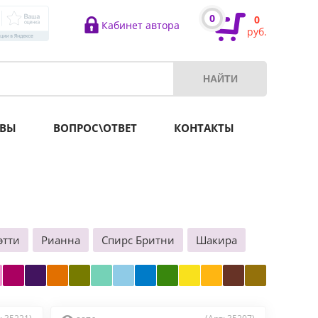
0
0
Кабинет автора
руб.
ВЫ
ВОПРОС\ОТВЕТ
КОНТАКТЫ
этти
Рианна
Спирс Бритни
Шакира