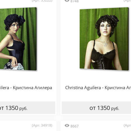
(Арт: 35222)
(Арт
8748
uilera - Кристина Агилера
Christina Aguilera - Кристина А
от 1350
от 1350
руб.
руб.
(Арт: 34918)
(Арт
8667