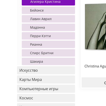
Агилера Кристина
Бейонсе
Лавин Аврил
Мадонна
Перри Кэтти
Рианна
Спирс Бритни
Шакира
Christina Ag
Искусство
Карты Мира
Компьютерные игры
Космос