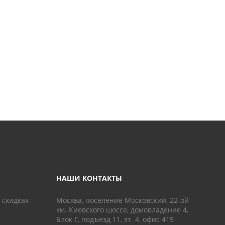
НАШИ КОНТАКТЫ
 скидках
Москва, поселение Московский, 22-ой
км. Киевского шоссе, домовладение 4,
Блок Г, подъезд 11, эт. 4, офис 419