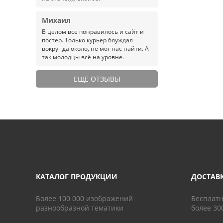
Михаил
В целом все понравилось и сайт и
постер. Только курьер блуждал
вокруг да около, не мог нас найти. А
так молодцы всё на уровне.
ЕЩЕ ОТЗЫВЫ
КАТАЛОГ ПРОДУКЦИИ
ДОСТАВ
Более 100 000 изображений
Бесплатн
разнообразной тематики
более 30