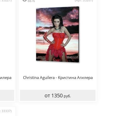
: 35221)
(Арт: 35207)
8876
гилера
Christina Aguilera - Кристина Агилера
от 1350
руб.
: 33337)