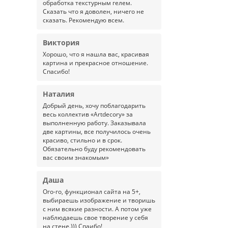
обработка текстурным гелем.
Сказать что я доволен, ничего не
сказать. Рекомендую всем.
Виктория
Хорошо, что я нашла вас, красивая
картина и прекрасное отношение.
Спасибо!
Наталия
Добрый день, хочу поблагодарить
весь коллектив «Artdecory» за
выполненную работу. Заказывала
две картины, все получилось очень
красиво, стильно и в срок.
Обязательно буду рекомендовать
вас своим знакомым»
Даша
Ого-го, функционал сайта на 5+,
выбираешь изображение и творишь
с ним всякие разности. А потом уже
наблюдаешь свое творение у себя
на стене.))) Спаибо!