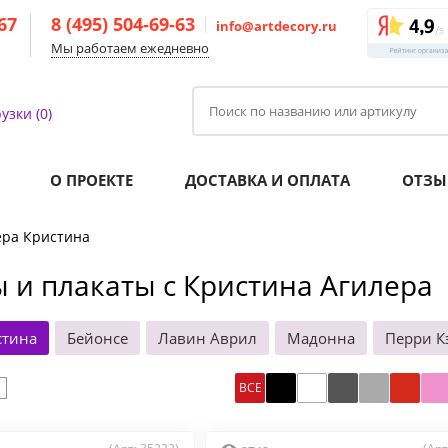
-67
8 (495) 504-69-63
info@artdecory.ru
Мы работаем ежедневно
узки (0)
О ПРОЕКТЕ
ДОСТАВКА И ОПЛАТА
ОТЗЫ
ера Кристина
 и плакаты с Кристина Агилера
стина
Бейонсе
Лавин Аврил
Мадонна
Перри К
ВСЕ