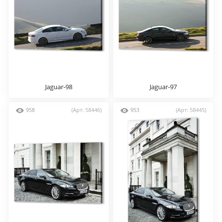
Jaguar-98
Jaguar-97
958
(Арт: 58446)
953
(Арт: 58445)