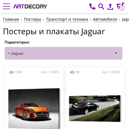
0
Главная
Постеры
Транспорт и техника
Автомобили
Jag
Постеры и плакаты Jaguar
Подкатегории:
1342
(Арт: 05465)
981
(Арт: 58483)