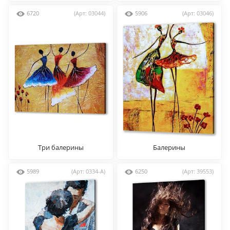
6720
(Арт: 03044)
5906
(Арт: 03046)
Три балерины
Балерины
5989
(Арт: 0334-A)
6250
(Арт: 39553)