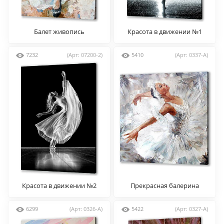
Балет живопись
Красота в движении №1
7232
(Арт: 07200-2)
5410
(Арт: 0337-A)
Красота в движении №2
Прекрасная балерина
6299
(Арт: 0326-A)
5422
(Арт: 0327-A)