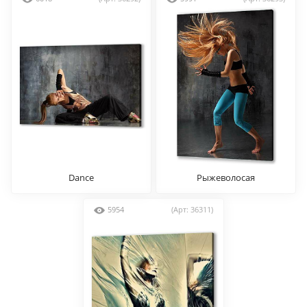
Dance
Рыжеволосая
5954
(Арт: 36311)