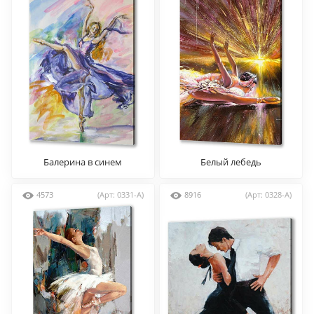
Балерина в синем
Белый лебедь
4573
(Арт: 0331-A)
8916
(Арт: 0328-A)