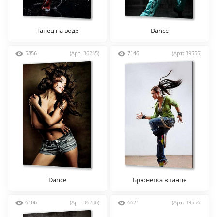
Танец на воде
Dance
5856
(Арт: 36285)
7146
(Арт: 39555)
Dance
Брюнетка в танце
6106
(Арт: 36286)
6621
(Арт: 39556)