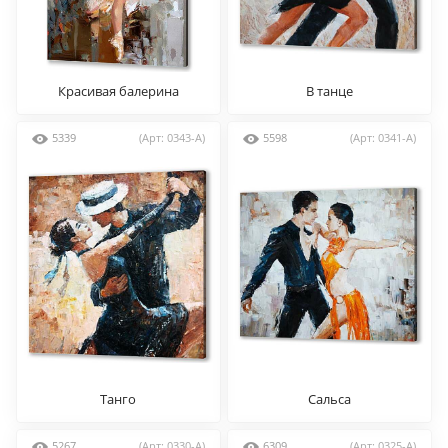
Красивая балерина
В танце
5339
(Арт: 0343-A)
5598
(Арт: 0341-A)
Танго
Сальса
5267
(Арт: 0330-A)
6309
(Арт: 0325-A)