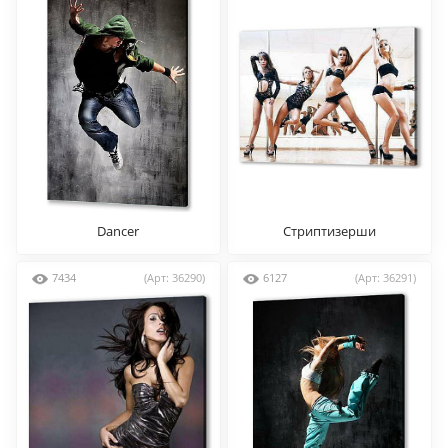
Dancer
Стриптизерши
7434
(Арт: 36290)
6127
(Арт: 36291)