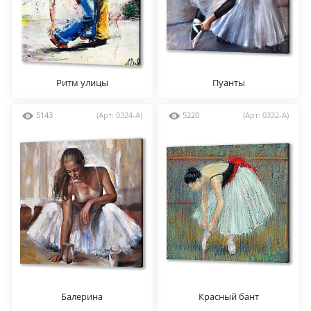
Ритм улицы
Пуанты
5143
(Арт: 0324-A)
5220
(Арт: 0332-A)
Балерина
Красный бант