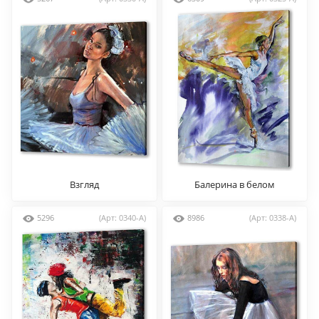
Взгляд
Балерина в белом
5296
(Арт: 0340-A)
8986
(Арт: 0338-A)