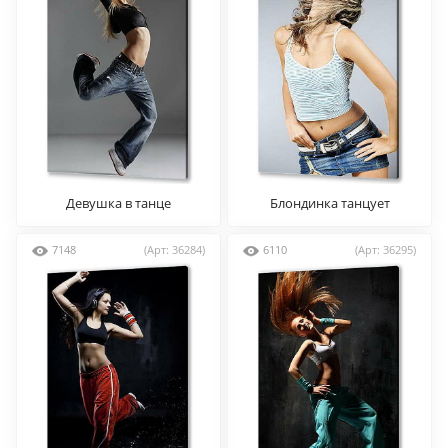
Девушка в танце
Блондинка танцует
7148
(Арт: 36284)
6110
(Арт: 36295)