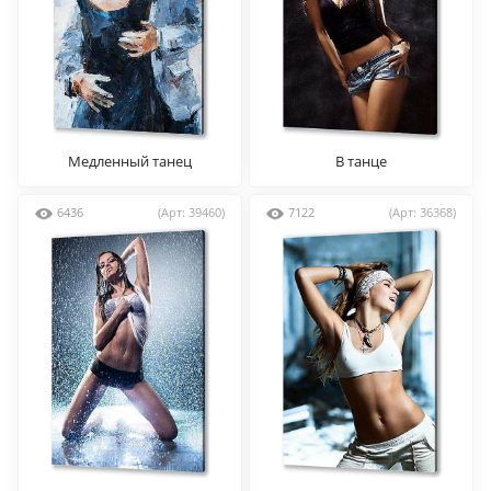
Медленный танец
В танце
6436
(Арт: 39460)
7122
(Арт: 36368)