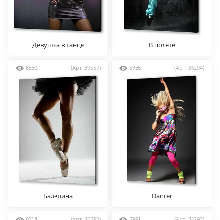
Девушка в танце
В полете
6650
(Арт: 39557)
5956
(Арт: 36294)
Балерина
Dancer
6018
(Арт: 36292)
5991
(Арт: 36293)