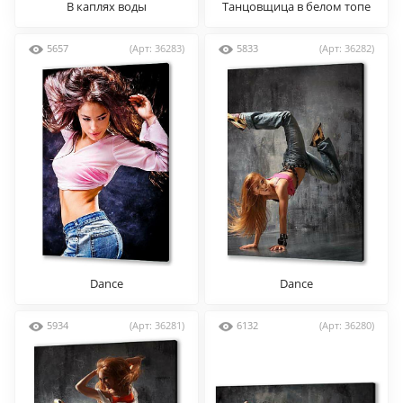
В каплях воды
Танцовщица в белом топе
5657
(Арт: 36283)
5833
(Арт: 36282)
Dance
Dance
5934
(Арт: 36281)
6132
(Арт: 36280)