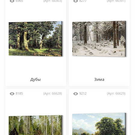
6965
(Арт: 66363)
8277
(Арт: 66391)
Дубы
Зима
8185
(Арт: 66628)
9212
(Арт: 66629)