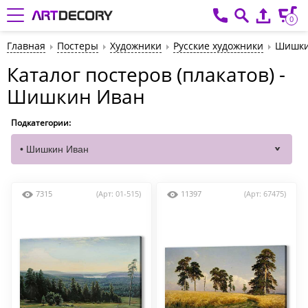
0
Главная
Постеры
Художники
Русские художники
Шишки
Каталог постеров (плакатов) -
Шишкин Иван
Подкатегории:
7315
(Арт: 01-515)
11397
(Арт: 67475)