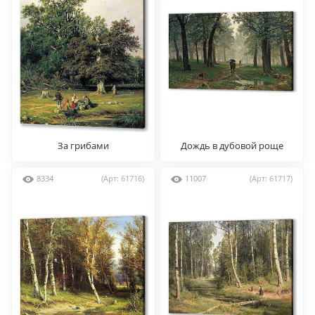
За грибами
Дождь в дубовой роще
8334
(Арт: 61716)
11007
(Арт: 61717)