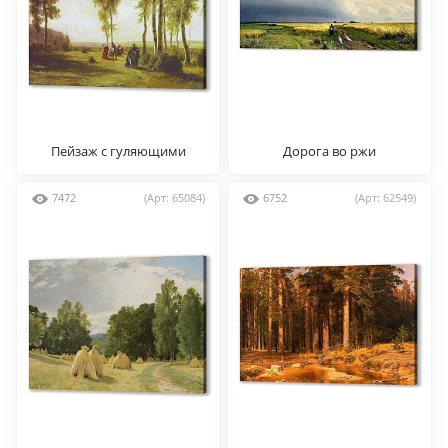
Пейзаж с гуляющими
Дорога во ржи
7472
(Арт: 65084)
6752
(Арт: 62549)