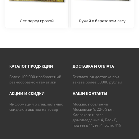
Лес перед грозой
Ручей в березовом лесу
КАТАЛОГ ПРОДУКЦИИ
ДОСТАВКА И ОПЛАТА
Более 100 000 изображений
Бесплатная доставка при
разнообразной тематики
заказе более 30000 рублей
АКЦИИ И СКИДКИ
НАШИ КОНТАКТЫ
Информация о специальных
Москва, поселение
скидках и акциях на товар
Московский, 22-ой км.
Киевского шоссе,
домовладение 4, Блок Г,
подъезд 11, эт. 4, офис 419