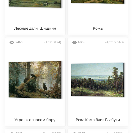
Лесные дали, Шишкин
Рожь
24610
(Арт: 3124)
6065
(Арт: 60563)
Утро в сосновом бору
Река Кама близ Елабуги