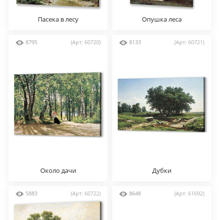
Пасека в лесу
Опушка леса
8795
(Арт: 60720)
8133
(Арт: 60721)
Около дачи
Дубки
5883
(Арт: 60722)
8648
(Арт: 61692)