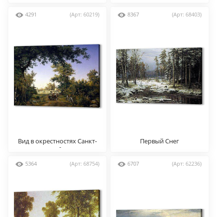
4291
(Арт: 60219)
8367
(Арт: 68403)
Вид в окрестностях Санкт-
Первый Снег
Петербурга
5364
(Арт: 68754)
6707
(Арт: 62236)