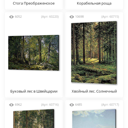
Стога Преображенское
Корабельная роща
6052
(Арт: 60220)
10698
(Арт: 60715)
Буковый лес в Швейцарии
Хвойный лес. Солнечный
день
6962
(Арт: 60716)
6485
(Арт: 60717)