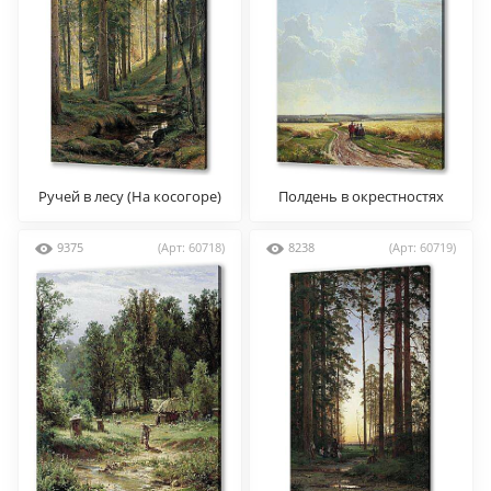
Ручей в лесу (На косогоре)
Полдень в окрестностях
Москвы
9375
(Арт: 60718)
8238
(Арт: 60719)