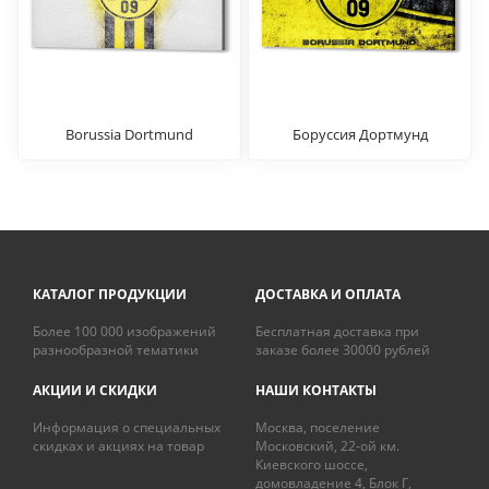
Borussia Dortmund
Боруссия Дортмунд
КАТАЛОГ ПРОДУКЦИИ
ДОСТАВКА И ОПЛАТА
Более 100 000 изображений
Бесплатная доставка при
разнообразной тематики
заказе более 30000 рублей
АКЦИИ И СКИДКИ
НАШИ КОНТАКТЫ
Информация о специальных
Москва, поселение
скидках и акциях на товар
Московский, 22-ой км.
Киевского шоссе,
домовладение 4, Блок Г,