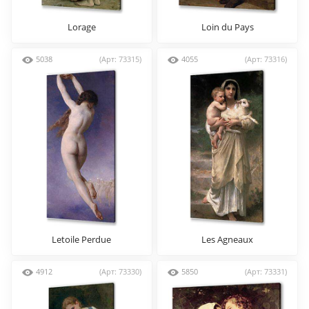
Lorage
Loin du Pays
5038
(Арт: 73315)
4055
(Арт: 73316)
Letoile Perdue
Les Аgneaux
4912
(Арт: 73330)
5850
(Арт: 73331)