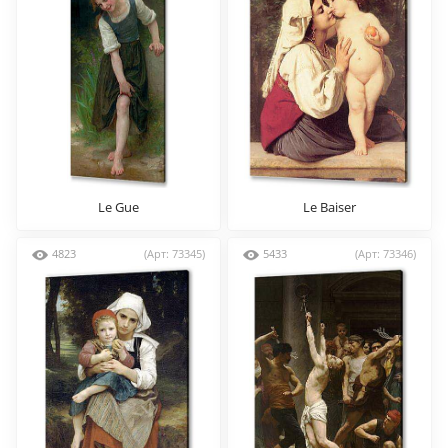
Le Gue
Le Baiser
4823
(Арт: 73345)
5433
(Арт: 73346)