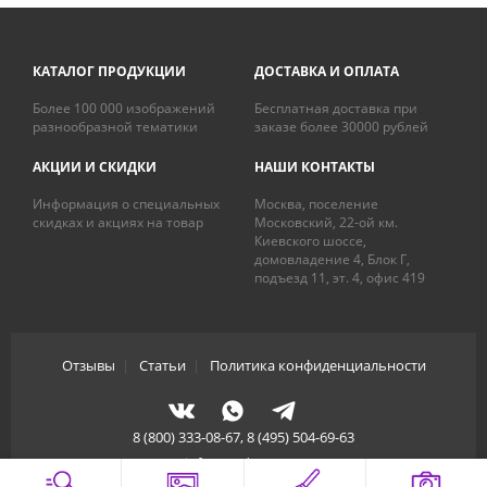
КАТАЛОГ ПРОДУКЦИИ
ДОСТАВКА И ОПЛАТА
Более 100 000 изображений
Бесплатная доставка при
разнообразной тематики
заказе более 30000 рублей
АКЦИИ И СКИДКИ
НАШИ КОНТАКТЫ
Информация о специальных
Москва, поселение
скидках и акциях на товар
Московский, 22-ой км.
Киевского шоссе,
домовладение 4, Блок Г,
подъезд 11, эт. 4, офис 419
Отзывы
|
Статьи
|
Политика конфиденциальности
8 (800) 333-08-67, 8 (495) 504-69-63
info@artdecory.ru