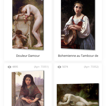
Douleur Damour
Bohemienne au Tambour de
Basque
4895
(Арт: 73351)
5074
(Арт: 73352)