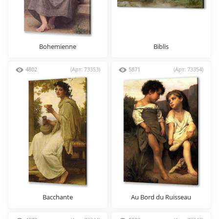
Bohemienne
Biblis
4802
(Арт: 73353)
5871
(Арт: 73354)
Bacchante
Au Bord du Ruisseau