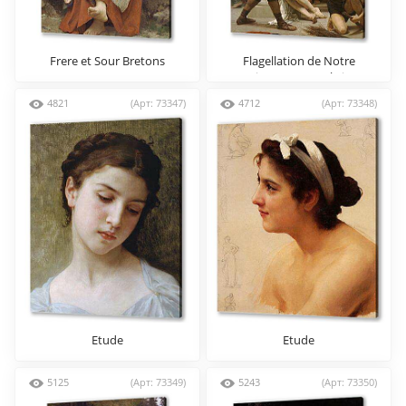
Frere et Sour Bretons
Flagellation de Notre
Seigneur Jesus Christ
4821
(Арт: 73347)
4712
(Арт: 73348)
Etude
Etude
5125
(Арт: 73349)
5243
(Арт: 73350)