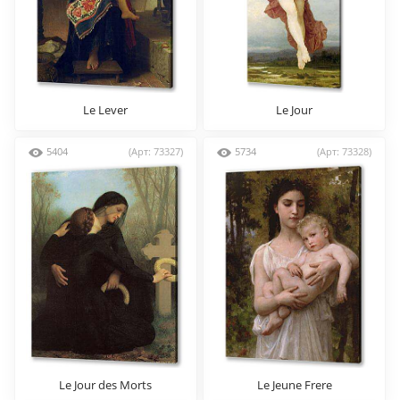
Le Lever
Le Jour
5404
(Арт: 73327)
5734
(Арт: 73328)
Le Jour des Morts
Le Jeune Frere