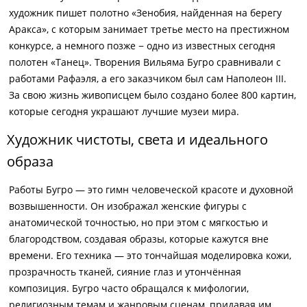
художник пишет полотно «Зенобия, найденная на берегу
Аракса», с которым занимает третье место на престижном
конкурсе, а немного позже − одно из известных сегодня
полотен «Танец». Творения Вильяма Бугро сравнивали с
работами Рафаэля, а его заказчиком был сам Наполеон III.
За свою жизнь живописцем было создано более 800 картин,
которые сегодня украшают лучшие музеи мира.
Художник чистоты, света и идеального
образа
Работы Бугро — это гимн человеческой красоте и духовной
возвышенности. Он изображал женские фигуры с
анатомической точностью, но при этом с мягкостью и
благородством, создавая образы, которые кажутся вне
времени. Его техника — это тончайшая моделировка кожи,
прозрачность тканей, сияние глаз и утончённая
композиция. Бугро часто обращался к мифологии,
религиозным темам и жанровым сценам, придавая им