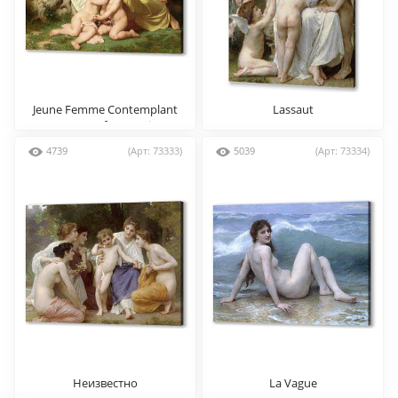
Jeune Femme Contemplant
Lassaut
Deux Enfants Qui
Sembrassent
4739
(Арт: 73333)
5039
(Арт: 73334)
Неизвестно
La Vague