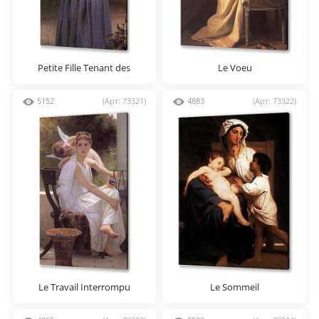
Petite Fille Tenant des
Le Voeu
Pommes Dans Les Mains
5152
(Арт: 73321)
4883
(Арт: 73322)
Le Travail Interrompu
Le Sommeil