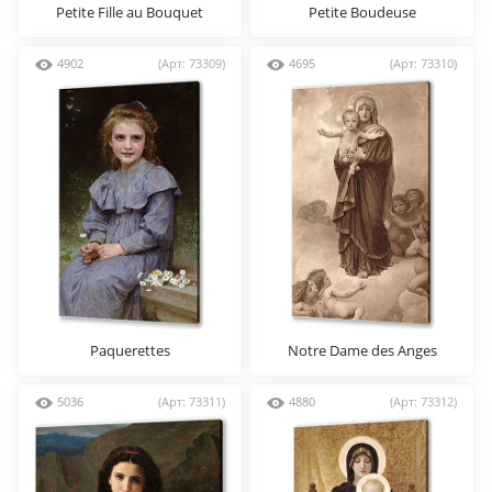
Petite Fille au Bouquet
Petite Boudeuse
4902
(Арт: 73309)
4695
(Арт: 73310)
Paquerettes
Notre Dame des Anges
5036
(Арт: 73311)
4880
(Арт: 73312)