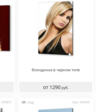
блондинка в черном топе
от 1290
руб.
: 35687)
(Арт: 36449)
7758