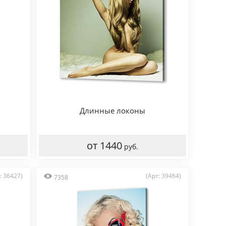
Длинные локоны
от 1440
руб.
: 36427)
(Арт: 39464)
7358