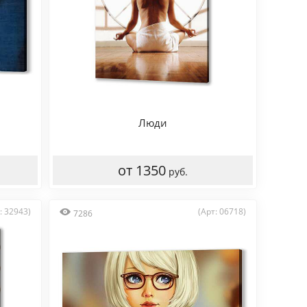
Люди
от 1350
руб.
: 32943)
(Арт: 06718)
7286