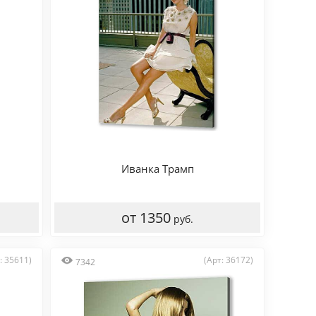
Иванка Трамп
от 1350
руб.
: 35611)
(Арт: 36172)
7342