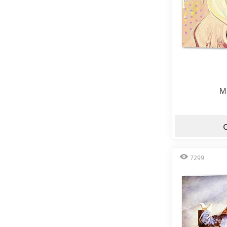
М
7299