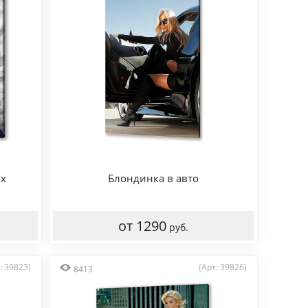
ях
Блондинка в авто
от 1290
руб.
: 39823)
(Арт: 39826)
8413