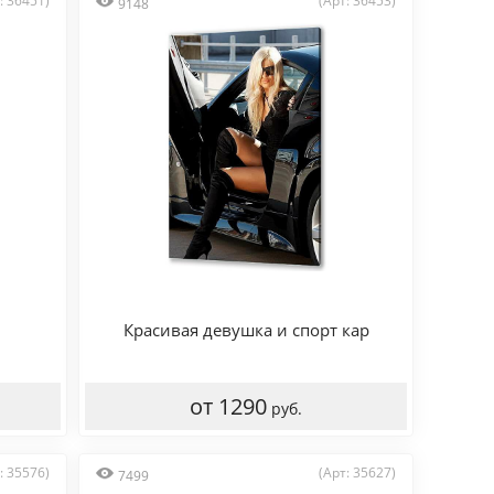
: 36451)
(Арт: 36453)
9148
Красивая девушка и спорт кар
от 1290
руб.
: 35576)
(Арт: 35627)
7499