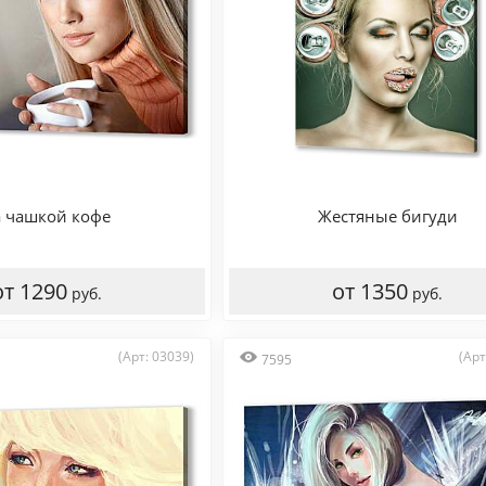
а чашкой кофе
Жестяные бигуди
от 1290
от 1350
руб.
руб.
(Арт: 03039)
(Арт
7595