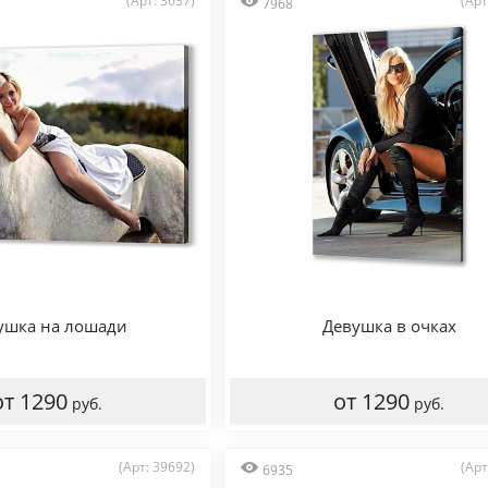
(Арт: 3637)
(Арт
7968
ушка на лошади
Девушка в очках
от 1290
от 1290
руб.
руб.
(Арт: 39692)
(Арт
6935