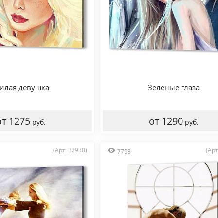
илая девушка
Зеленые глаза
от 1275
от 1290
руб.
руб.
(Арт: 32930)
(Арт
7798