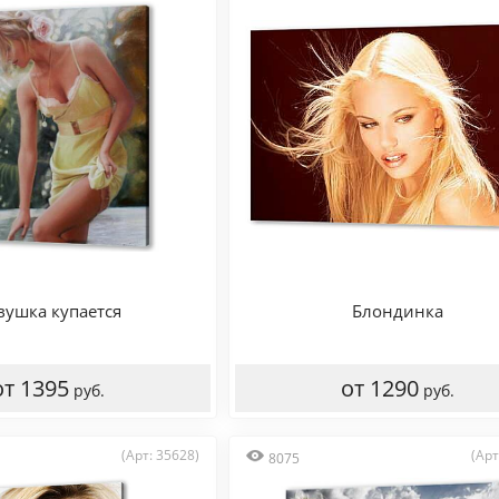
вушка купается
Блондинка
от 1395
от 1290
руб.
руб.
(Арт: 35628)
(Арт
8075