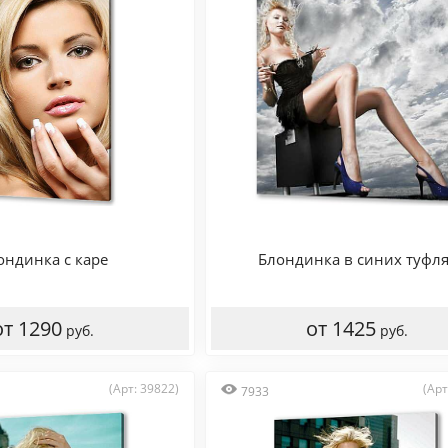
ондинка с каре
Блондинка в синих туфл
от 1290
от 1425
руб.
руб.
(Арт: 39822)
(Арт
7933