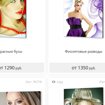
Красные бусы
Фиолетовые разводы
от 1290
от 1350
руб.
руб.
(Арт: 36274)
(Арт
7792