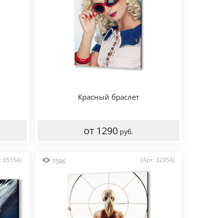
Красный браслет
от 1290
руб.
: 05154)
(Арт: 32954)
7586