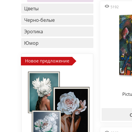
5192
Цветы
Черно-белые
Эротика
Юмор
Новое предложение
Pict