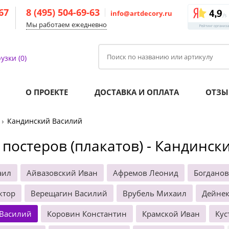
-67
8 (495) 504-69-63
info@artdecory.ru
Мы работаем ежедневно
узки (0)
О ПРОЕКТЕ
ДОСТАВКА И ОПЛАТА
ОТЗЫ
Кандинский Василий
 постеров (плакатов) - Кандинск
аил
Айвазовский Иван
Афремов Леонид
Богданов
ктор
Верещагин Василий
Врубель Михаил
Дейнек
 Василий
Коровин Константин
Крамской Иван
Кус