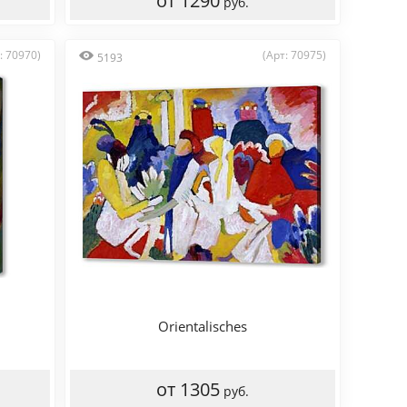
от 1290
руб.
: 70970)
(Арт: 70975)
5193
Orientalisches
от 1305
руб.