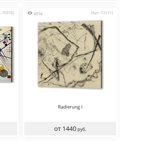
: 70978)
(Арт: 73111)
4854
Radierung I
от 1440
руб.