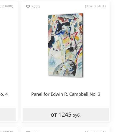
: 73400)
(Арт: 73401)
6273
o. 4
Panel for Edwin R. Campbell No. 3
от 1245
руб.