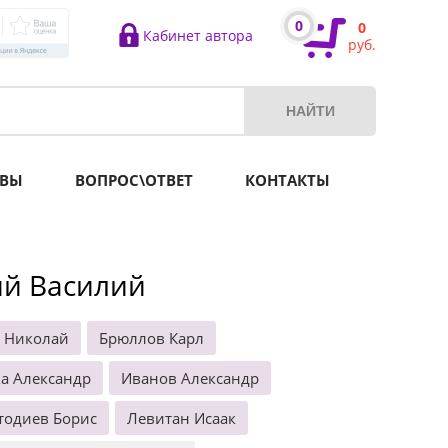
0
0
Кабинет автора
руб.
ВЫ
ВОПРОС\ОТВЕТ
КОНТАКТЫ
ий Василий
 Николай
Брюллов Карл
а Александр
Иванов Александр
тодиев Борис
Левитан Исаак