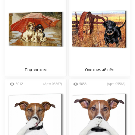
Под зонтом
Охотничий пёс
5012
(Арт: 05567)
5053
(Арт: 05566)