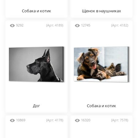
Собака и котик
Щенок в наушниках
9292
(Арт: 4189)
12745
(Арт: 4182)
Дог
Собака и котик
10869
(Арт: 4178)
16320
(Арт: 7578)