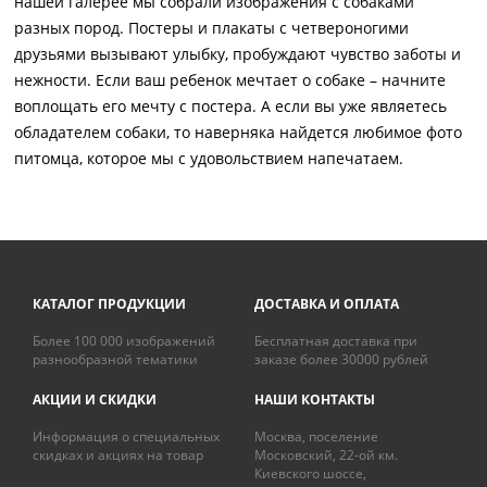
нашей галерее мы собрали изображения с собаками
разных пород. Постеры и плакаты с четвероногими
друзьями вызывают улыбку, пробуждают чувство заботы и
нежности. Если ваш ребенок мечтает о собаке – начните
воплощать его мечту с постера. А если вы уже являетесь
обладателем собаки, то наверняка найдется любимое фото
питомца, которое мы с удовольствием напечатаем.
КАТАЛОГ ПРОДУКЦИИ
ДОСТАВКА И ОПЛАТА
Более 100 000 изображений
Бесплатная доставка при
разнообразной тематики
заказе более 30000 рублей
АКЦИИ И СКИДКИ
НАШИ КОНТАКТЫ
Информация о специальных
Москва, поселение
скидках и акциях на товар
Московский, 22-ой км.
Киевского шоссе,