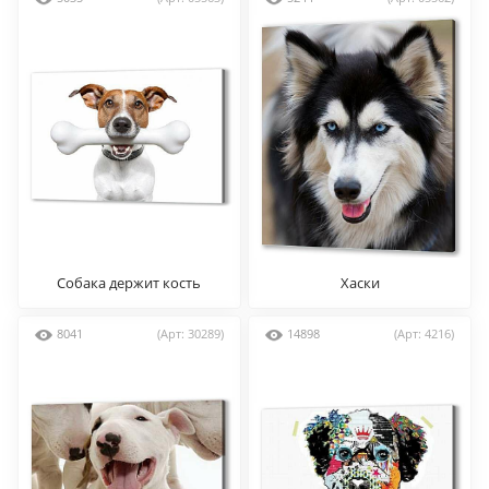
Собака держит кость
Хаски
8041
(Арт: 30289)
14898
(Арт: 4216)