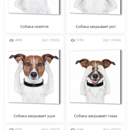
Собака смеется
Собака закрывает рот
4999
(Арт: 05565)
5199
(Арт: 05564)
Собака закрывает уши
Собака закрывает глаза
5035
(Арт: 05563)
5244
(Арт: 05562)