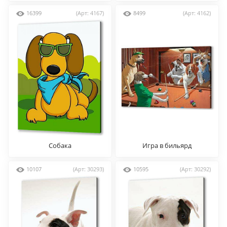
16399
(Арт: 4167)
8499
(Арт: 4162)
Собака
Игра в бильярд
10107
(Арт: 30293)
10595
(Арт: 30292)