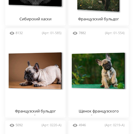
Сибирский хаски
Французский бульдог
8132
(Арт: 01-585)
7882
(Арт: 01-554)
Французский бульдог
Щенок французского
собака
бульдога
5092
(Арт: 0220-A)
4946
(Арт: 0219-A)