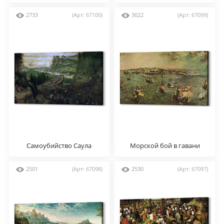
храма
2733
(Арт: 67100)
3022
(Арт: 67099)
Самоубийство Саула
Морской бой в гавани
Неап
2501
(Арт: 67098)
2530
(Арт: 67097)