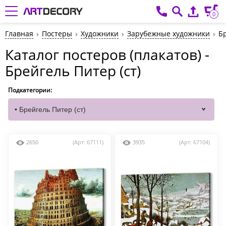
0
Главная
Постеры
Художники
Зарубежные художники
Бр
Каталог постеров (плакатов) -
Брейгель Питер (ст)
Подкатегории:
2650
(Арт: 67111)
3935
(Арт: 67104)