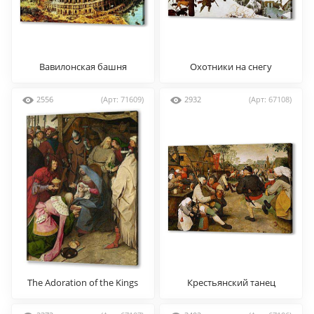
Вавилонская башня
Охотники на снегу
2556
(Арт: 71609)
2932
(Арт: 67108)
The Adoration of the Kings
Крестьянский танец