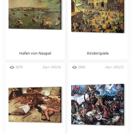
Hafen von Neapel
Kinderspiele
2079
(Арт: 69529)
2683
(Арт: 69527)