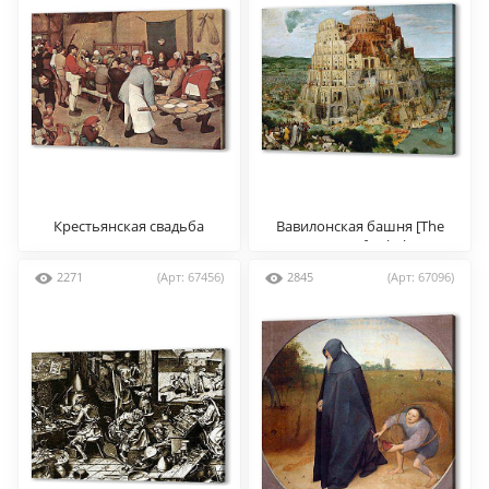
Крестьянская свадьба
Вавилонская башня [The
Tower of Babel]
2271
(Арт: 67456)
2845
(Арт: 67096)