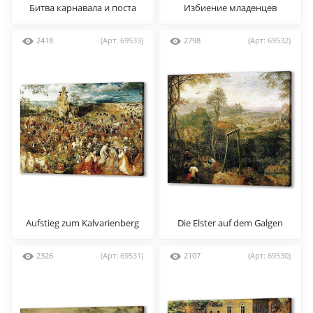
Битва карнавала и поста
Избиение младенцев
2418
(Арт: 69533)
2798
(Арт: 69532)
Aufstieg zum Kalvarienberg
Die Elster auf dem Galgen
2326
(Арт: 69531)
2107
(Арт: 69530)