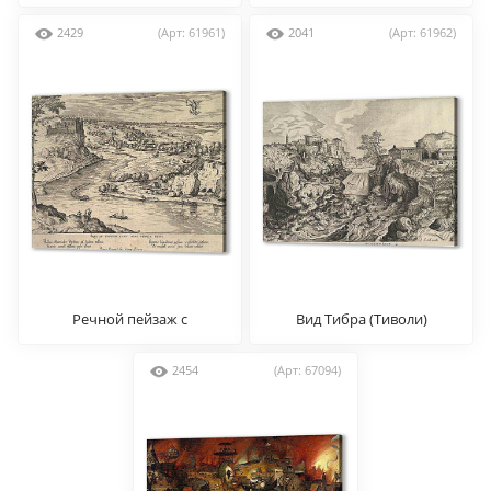
2429
(Арт: 61961)
2041
(Арт: 61962)
Речной пейзаж с
Вид Тибра (Тиволи)
Меркурием, похищающим
Психею
2454
(Арт: 67094)