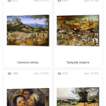
2372
(Арт: 67107)
3402
(Арт: 67106)
Сенокос-июль
Триумф смерти
1960
(Арт: 67105)
2572
(Арт: 67103)