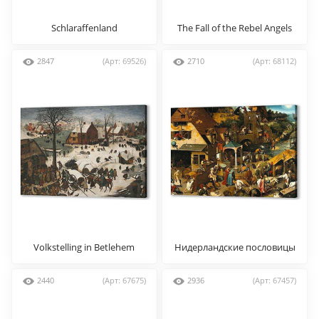
Schlaraffenland
The Fall of the Rebel Angels
2847
(Арт: 69526)
2710
(Арт: 68112)
Volkstelling in Betlehem
Нидерландские пословицы
2440
(Арт: 67675)
2936
(Арт: 67457)