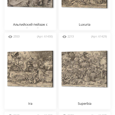
Альпийский пейзаж с
Luxuria
охотой на зайцев
2553
(Арт: 61430)
2213
(Арт: 61429)
Ira
Superbia