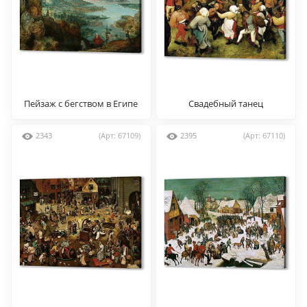
Пейзаж с бегством в Египе
Свадебный танец
2343
(Арт: 67109)
2395
(Арт: 67110)