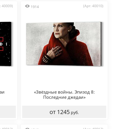
: 40009)
(Арт: 40010)
1914
аи
«Звёздные войны. Эпизод 8:
Последние джедаи»
от 1245
руб.