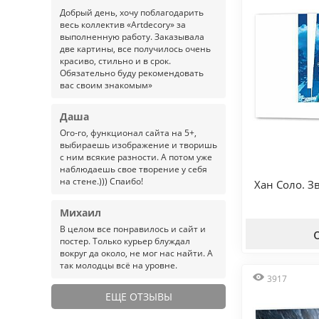
Добрый день, хочу поблагодарить
весь коллектив «Artdecory» за
выполненную работу. Заказывала
две картины, все получилось очень
красиво, стильно и в срок.
Обязательно буду рекомендовать
вас своим знакомым»
Даша
Ого-го, функционал сайта на 5+,
выбираешь изображение и творишь
с ним всякие разности. А потом уже
наблюдаешь свое творение у себя
на стене.))) Спаибо!
Хан Соло. 
Михаил
В целом все понравилось и сайт и
постер. Только курьер блуждал
вокруг да около, не мог нас найти. А
так молодцы всё на уровне.
3917
ЕЩЕ ОТЗЫВЫ