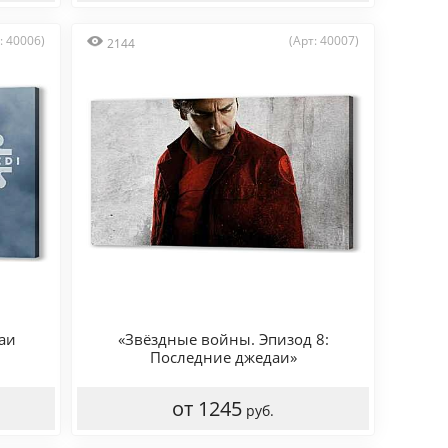
: 40006)
(Арт: 40007)
2144
аи
«Звёздные войны. Эпизод 8:
Последние джедаи»
от 1245
руб.