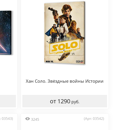
Хан Соло. Звёздные войны Истории
от 1290
руб.
: 03543)
(Арт: 03542)
3245