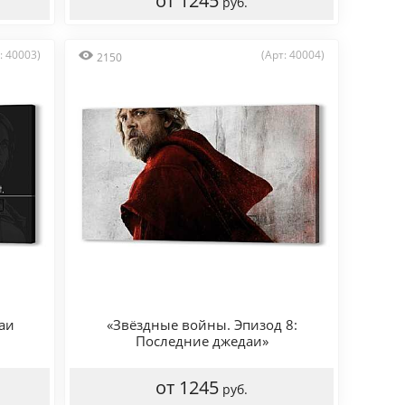
от 1245
руб.
: 40003)
(Арт: 40004)
2150
аи
«Звёздные войны. Эпизод 8:
Последние джедаи»
от 1245
руб.