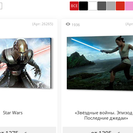
ВСЕ
(Арт: 26265)
(Арт
1936
Star Wars
«Звёздные войны. Эпизод 
Последние джедаи»