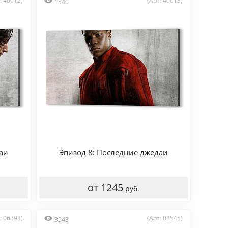
: 40012)
(Арт: 40013)
1540
аи
Эпизод 8: Последние джедаи
от 1245
руб.
: 06393)
(Арт: 03545)
3543