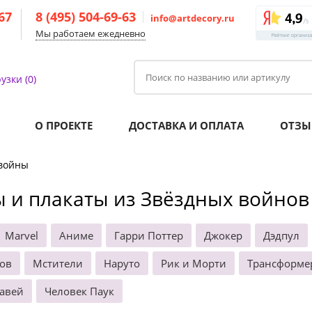
-67
8 (495) 504-69-63
info@artdecory.ru
Мы работаем ежедневно
узки (0)
О ПРОЕКТЕ
ДОСТАВКА И ОПЛАТА
ОТЗЫ
войны
 и плакаты из Звёздных войнов
Marvel
Аниме
Гарри Поттер
Джокер
Дэдпул
лов
Мстители
Наруто
Рик и Морти
Трансформе
авей
Человек Паук