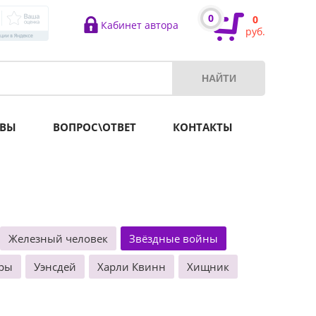
0
0
Кабинет автора
руб.
ВЫ
ВОПРОС\ОТВЕТ
КОНТАКТЫ
Железный человек
Звёздные войны
ры
Уэнсдей
Харли Квинн
Хищник