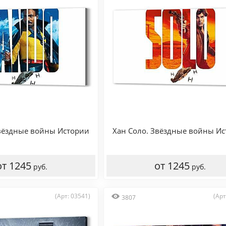
Звёздные войны Истории
Хан Соло. Звёздные войны И
от 1245
от 1245
руб.
руб.
(Арт: 03541)
(Арт
3807