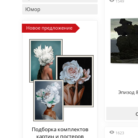
1549
Юмор
Новое предложение
Эпизод 
Подборка комплектов
1623
картин и постеров