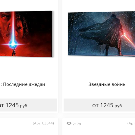
8: Последние джедаи
Звёздные войны
от 1245
от 1245
руб.
руб.
(Арт: 03544)
(Арт
2179