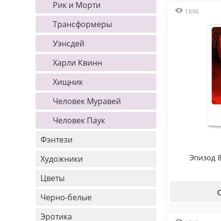
Рик и Морти
1896
Трансформеры
Уэнсдей
Харли Квинн
Хищник
Человек Муравей
Человек Паук
Фэнтези
Эпизод 
Художники
Цветы
Черно-белые
Эротика