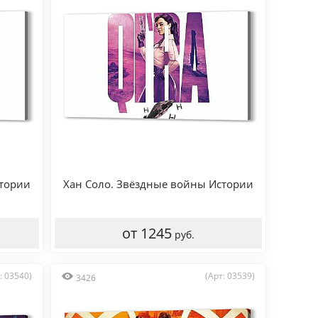
стории
Хан Соло. Звёздные войны Истории
от 1245
руб.
: 03540)
(Арт: 03539)
3426