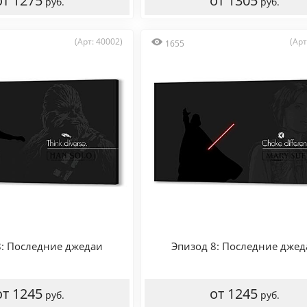
от 1275
от 1305
руб.
руб.
(Арт: 40002)
(Арт
1655
8: Последние джедаи
Эпизод 8: Последние джед
от 1245
от 1245
руб.
руб.