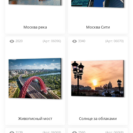
Москва река
Москва Сити
2020
(Арт: 06096)
3340
(Арт: 06070)
Живописный мост
Солнце за облаками
3139
(Арт: 06069)
2560
(Арт: 06068)