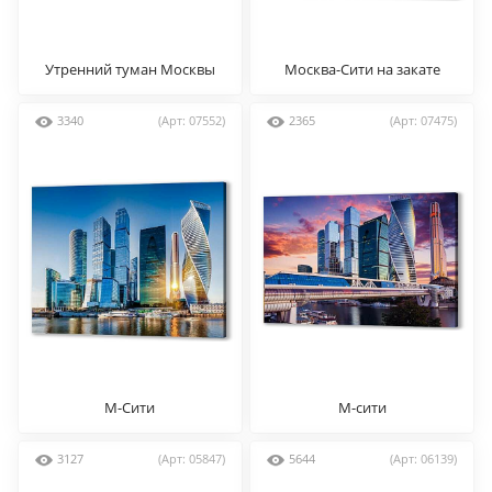
Утренний туман Москвы
Москва-Сити на закате
3340
(Арт: 07552)
2365
(Арт: 07475)
М-Сити
М-сити
3127
(Арт: 05847)
5644
(Арт: 06139)