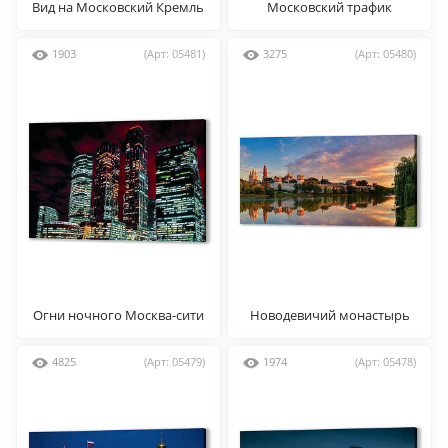
Вид на Московский Кремль
Московский трафик
ночью
1903
(Арт: 05481)
3275
(Арт: 05480)
Огни ночного Москва-сити
Новодевичий монастырь
4825
(Арт: 05479)
1974
(Арт: 05478)