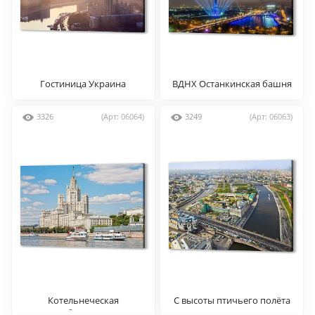
Гостиница Украина
ВДНХ Останкинская башня
3326
(Арт: 06064)
3249
(Арт: 06063)
Котельнеческая
С высоты птичьего полёта
набережная