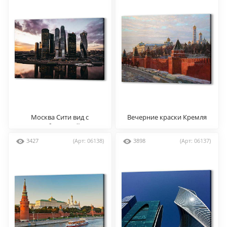
Москва Сити вид с
Вечерние краски Кремля
набережной
(автор: Кузьмина Ольга
Александровна)
3427
(Арт: 06138)
3898
(Арт: 06137)