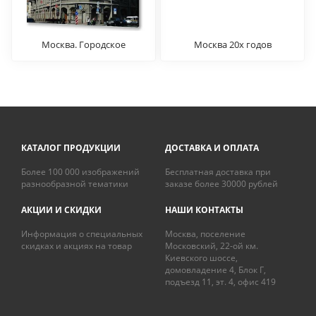
Москва. Городское
Москва 20х годов
учреждение
КАТАЛОГ ПРОДУКЦИИ
ДОСТАВКА И ОПЛАТА
Более 100 000 изображений
Бесплатная доставка при
разнообразной тематики
заказе более 30000 рублей
АКЦИИ И СКИДКИ
НАШИ КОНТАКТЫ
Информация о специальных
Москва, поселение
скидках и акциях на товар
Московский, 22-ой км.
Киевского шоссе,
домовладение 4, Блок Г,
подъезд 11, эт. 4, офис 419