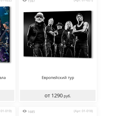
 01-022)
(Арт: 01-021)
1597
ала
Европейский тур
от 1290
руб.
 01-019)
(Арт: 01-018)
1685