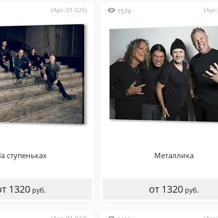
(Арт: 01-026)
(Арт:
1574
а ступеньках
Металлика
от 1320
от 1320
руб.
руб.