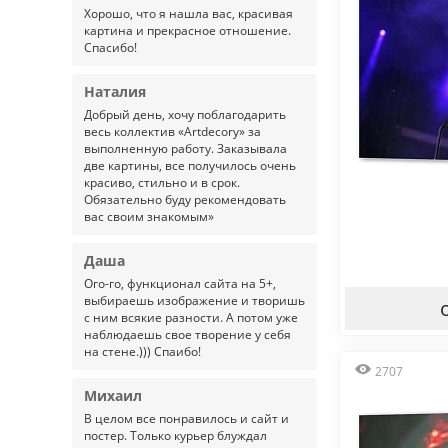
Хорошо, что я нашла вас, красивая
картина и прекрасное отношение.
Спасибо!
Наталия
Добрый день, хочу поблагодарить
весь коллектив «Artdecory» за
выполненную работу. Заказывала
две картины, все получилось очень
красиво, стильно и в срок.
Обязательно буду рекомендовать
вас своим знакомым»
Даша
Ого-го, функционал сайта на 5+,
выбираешь изображение и творишь
с ним всякие разности. А потом уже
наблюдаешь свое творение у себя
на стене.))) Спаибо!
2707
Михаил
В целом все понравилось и сайт и
постер. Только курьер блуждал