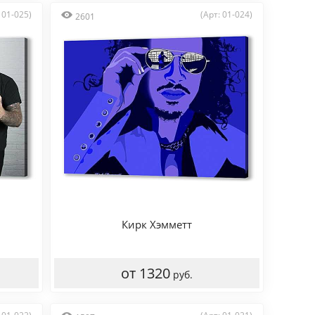
 01-025)
(Арт: 01-024)
2601
Кирк Хэмметт
от 1320
руб.