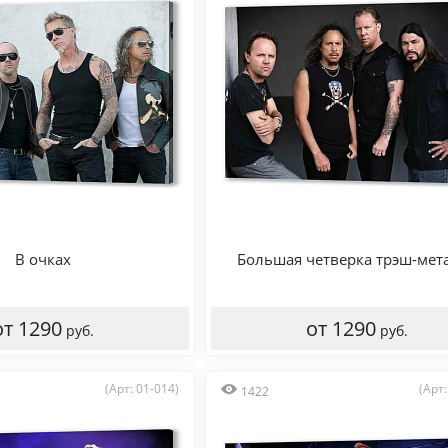
В очках
Большая четверка трэш-мет
от 1290
от 1290
руб.
руб.
(Арт: 01-014)
(Арт:
1422