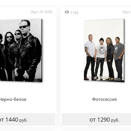
(Арт: 01-029)
(Арт:
1742
Черно-белое
Фотосессия
от 1440
от 1290
руб.
руб.