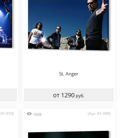
St. Anger
от 1290
руб.
 01-010)
(Арт: 01-009)
1608