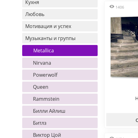
Кухня
1406
Любовь
Мотивация и успех
Музыканты и группы
Metallica
Nirvana
Powerwolf
Queen
Н
Rammstein
Билли Айлиш
Битлз
Виктор Цой