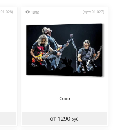
 01-028)
(Арт: 01-027)
1850
Соло
от 1290
руб.