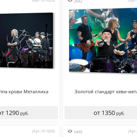
(Арт: 01-023)
(Арт:
2692
уппа крови Металлика
Золотой стандарт хеви-мет
от 1290
от 1350
руб.
руб.
(Арт: 01-020)
(Арт:
3499