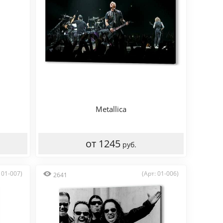
Metallica
от 1245
руб.
 01-007)
(Арт: 01-006)
2641