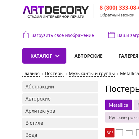
8 (800) 333-08
Обратный звонок
Загрузить свое изображение
Ваши
загр
КАТАЛОГ
АВТОРСКИЕ
ГАЛЕРЕЯ
Главная
Постеры
Музыканты и группы
Metallica
Постеры
Абстракции
Авторские
Metallica
Архитектура
Русские рок-
В стиле
ВСЕ
Вода