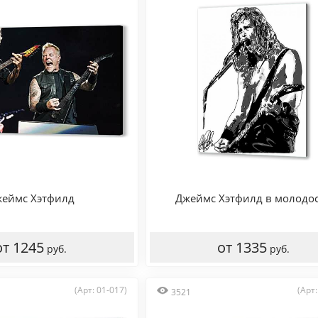
еймс Хэтфилд
Джеймс Хэтфилд в молодо
от 1245
от 1335
руб.
руб.
(Арт: 01-017)
(Арт:
3521