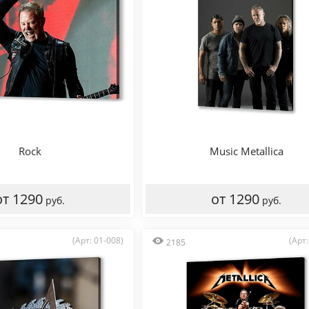
Rock
Music Metallica
от 1290
от 1290
руб.
руб.
(Арт: 01-008)
(Арт:
2185