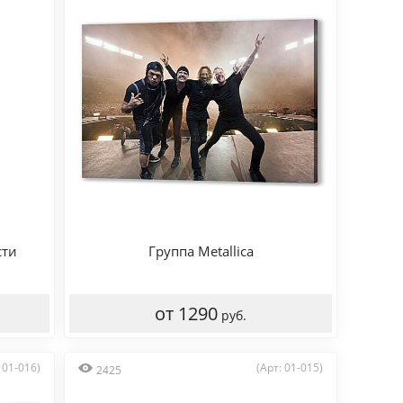
сти
Группа Metallica
от 1290
руб.
 01-016)
(Арт: 01-015)
2425