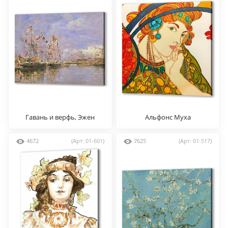
Гавань и верфь, Эжен
Альфонс Муха
Буден
4672
(Арт: 01-601)
7625
(Арт: 01-517)