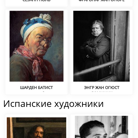
Постимпрессионизм
Рококо
ШАРДЕН БАТИСТ
ЭНГР ЖАН ОГЮСТ
Натюроморт, бытовая
ДОМИНИК
живопись
Портрет, историческая
Испанские художники
живопись