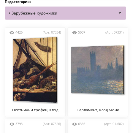
символизм
Подкатегории:
4426
(Арт: 07334)
5007
(Арт: 07331)
Охотничьи трофеи, Клод
Парламент, Клод Моне
Моне
3793
(Арт: 07526)
6366
(Арт: 01-602)