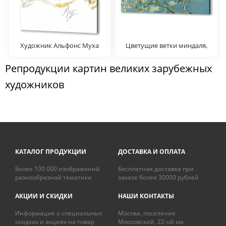
Художник Альфонс Муха
Цветущие ветки миндаля,
Ван Гог
Репродукции картин великих зарубежных
художников
КАТАЛОГ ПРОДУКЦИИ
ДОСТАВКА И ОПЛАТА
Более 100 000 изображений
Бесплатная доставка при
разнообразной тематики
заказе более 30000 рублей
АКЦИИ И СКИДКИ
НАШИ КОНТАКТЫ
Информация о специальных
Москва, поселение
скидках и акциях на товар
Московский, 22-ой км.