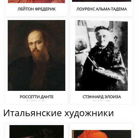
ЛЕЙТОН ФРЕДЕРИК
ЛОУРЕНС АЛЬМА-ТАДЕМА
Академизм
Историческая живопись,
академизм
РОССЕТТИ ДАНТЕ
СТЭННАРД ЭЛОИЗА
ГАБРИЭЛЬ
ГАРРИЕТ
Прерафаэлитизм
Натюрморт
Итальянские художники