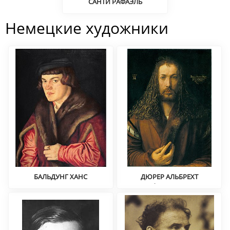
САНТИ РАФАЭЛЬ
Историческая и
портретная живопись
Немецкие художники
БАЛЬДУНГ ХАНС
ДЮРЕР АЛЬБРЕХТ
Верхнегерманская школа
Графика, портрет