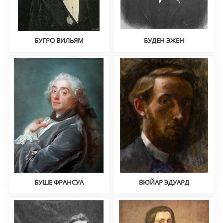
БУГРО ВИЛЬЯМ
БУДЕН ЭЖЕН
Академизм
Академизм
БУШЕ ФРАНСУА
ВЮЙАР ЭДУАРД
Историческая живопись,
Символизм
рококо