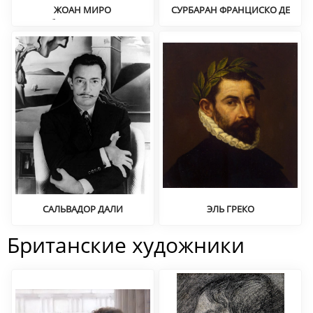
ЖОАН МИРО
СУРБАРАН ФРАНЦИСКО ДЕ
Абстракционизм,
Религиозная живопись
сюрреализм
САЛЬВАДОР ДАЛИ
ЭЛЬ ГРЕКО
Сюрреализм, дадаизм,
Жанровая живопись,
кубизм
черты кубизма
Британские художники