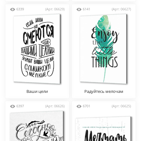
6339
(Арт: 06629)
6141
(Арт: 06627)
Ваши цели
Радуйтесь мелочам
6397
(Арт: 06626)
6701
(Арт: 06625)