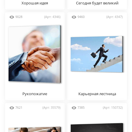
Хорошая идея
Сегодня будет великий
день
9028
(Арт: 4346)
9460
(Арт: 4347)
Рукопожатие
Карьерная лестница
7621
(Арт: 35579)
7385
(Арт: 150732)