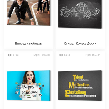
Вперед к победам
Стимул Колеса Доски
6163
(Арт: 150733)
6518
(Арт: 150734)