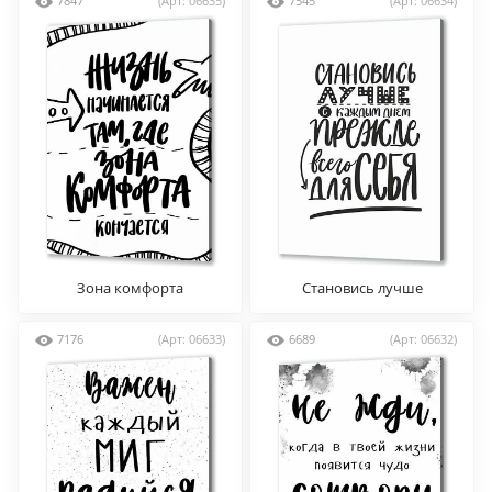
7847
(Арт: 06635)
7545
(Арт: 06634)
Зона комфорта
Становись лучше
7176
(Арт: 06633)
6689
(Арт: 06632)