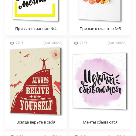
Призыв к счастью №4
Призыв к счастью №5
7703
(Арт: 06637)
7153
(Арт: 06636)
Всегда верьте в себя
Мечты сбываются