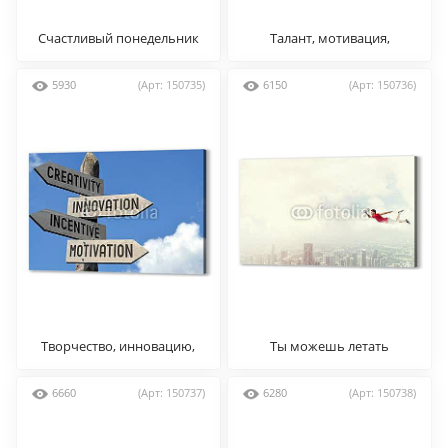
Счастливый понедельник
Талант, мотивация,
установка
5930
(Арт: 150735)
6150
(Арт: 150736)
Творчество, инновацию,
Ты можешь летать
стимул и мотивация
6660
(Арт: 150737)
6280
(Арт: 150738)