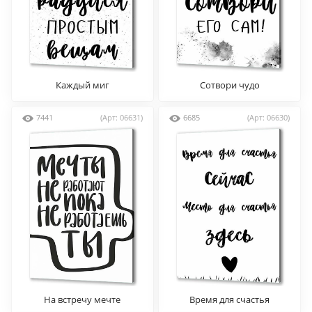
Каждый миг
Сотвори чудо
7441
(Арт: 06631)
6685
(Арт: 06630)
На встречу мечте
Время для счастья