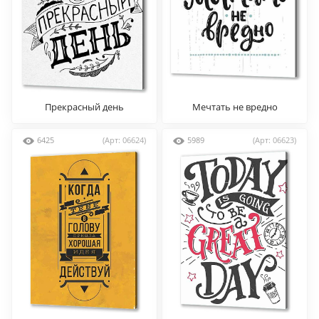
Прекрасный день
Мечтать не вредно
6425
(Арт: 06624)
5989
(Арт: 06623)