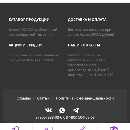
КАТАЛОГ ПРОДУКЦИИ
ДОСТАВКА И ОПЛАТА
Более 100 000 изображений
Бесплатная доставка при
разнообразной тематики
заказе более 30000 рублей
АКЦИИ И СКИДКИ
НАШИ КОНТАКТЫ
Информация о специальных
Москва, поселение
скидках и акциях на товар
Московский, 22-ой км.
Киевского шоссе,
домовладение 4, Блок Г,
подъезд 11, эт. 4, офис 419
Отзывы
|
Статьи
|
Политика конфиденциальности
8 (800) 333-08-67, 8 (495) 504-69-63
info@artdecory.ru