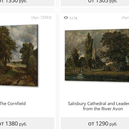
от 1350
от 1305
руб.
руб.
(Арт: 72093)
(Арт
5176
The Cornfield
Salisbury Cathedral and Leade
from the River Avon
от 1380
от 1290
руб.
руб.