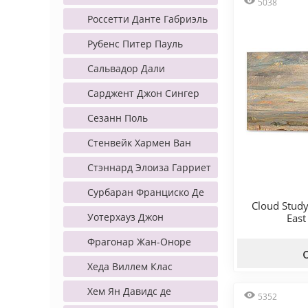
5038
Россетти Данте Габриэль
Рубенс Питер Пауль
Сальвадор Дали
Сарджент Джон Сингер
Сезанн Поль
Стенвейк Хармен Ван
Стэннард Элоиза Гарриет
Сурбаран Франциско Де
Cloud Study
Уотерхауз Джон
East
Фрагонар Жан-Оноре
Хеда Виллем Клас
Хем Ян Давидс де
5352