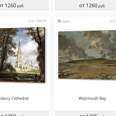
от 1260
от 1260
руб.
руб.
(Арт: 68829)
(Арт
4665
isbury Cathedral
Weymouth Bay