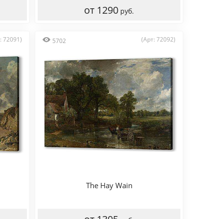
от 1290
руб.
: 72091)
(Арт: 72092)
5702
The Hay Wain