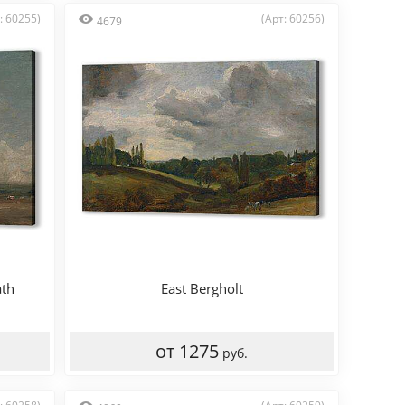
: 60255)
(Арт: 60256)
4679
th
East Bergholt
от 1275
руб.