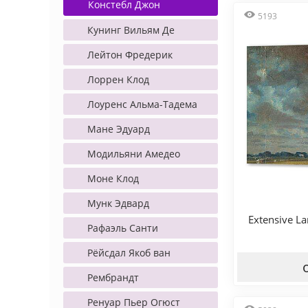
Констебл Джон
5193
Кунинг Вильям Де
Лейтон Фредерик
Лоррен Клод
Лоуренс Альма-Тадема
Мане Эдуард
Модильяни Амедео
Моне Клод
Мунк Эдвард
Extensive L
Рафаэль Санти
Рёйсдал Якоб ван
Рембрандт
Ренуар Пьер Огюст