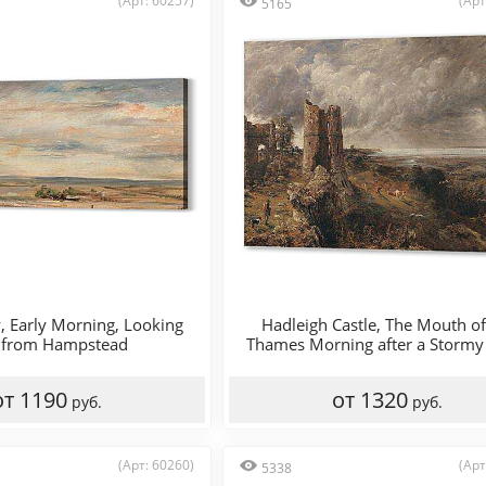
(Арт: 60257)
(Арт
5165
, Early Morning, Looking
Hadleigh Castle, The Mouth of
 from Hampstead
Thames Morning after a Stormy
от 1190
от 1320
руб.
руб.
(Арт: 60260)
(Арт
5338