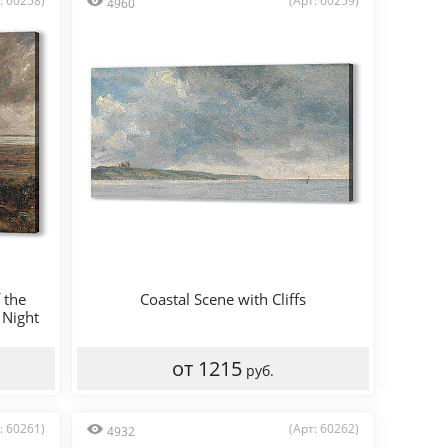
: 60258)
(Арт: 60259)
4960
 the
Coastal Scene with Cliffs
 Night
от 1215
руб.
: 60261)
(Арт: 60262)
4932