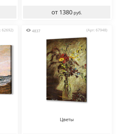
от 1380
руб.
: 62692)
(Арт: 67948)
4837
Цветы