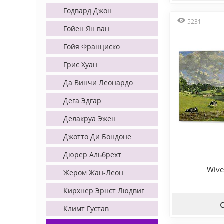
Годвард Джон
5231
Гойен Ян ван
Гойя Франциско
Грис Хуан
Да Винчи Леонардо
Дега Эдгар
Делакруа Эжен
Джотто Ди Бондоне
Дюрер Альбрехт
Wive
Жером Жан-Леон
Кирхнер Эрнст Людвиг
Климт Густав