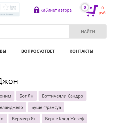
0
0
Кабинет автора
руб.
ВЫ
ВОПРОС\ОТВЕТ
КОНТАКТЫ
 Джон
роним
Бот Ян
Боттичелли Сандро
келанджело
Буше Франсуа
го
Вермеер Ян
Верне Клод Жозеф