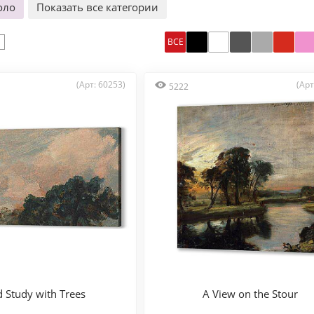
оло
Показать все категории
ВСЕ
(Арт: 60253)
(Арт
5222
 Study with Trees
A View on the Stour