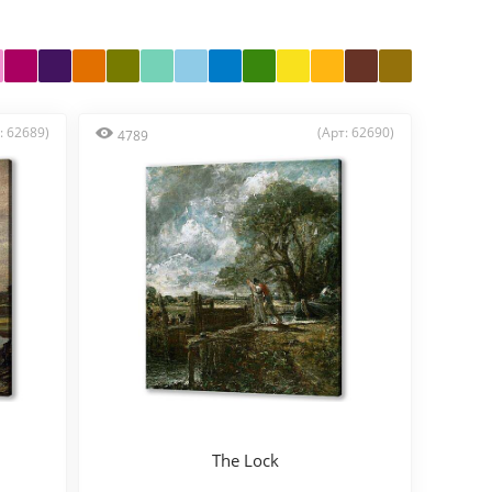
: 62689)
(Арт: 62690)
4789
The Lock