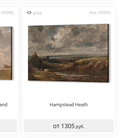
: 60266)
(Арт: 60265)
4755
 and
Hampstead Heath
от 1305
руб.