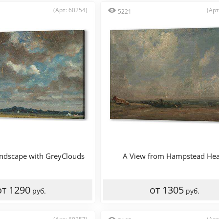
(Арт: 60254)
(Арт
5221
andscape with GreyClouds
A View from Hampstead Hea
от 1290
от 1305
руб.
руб.