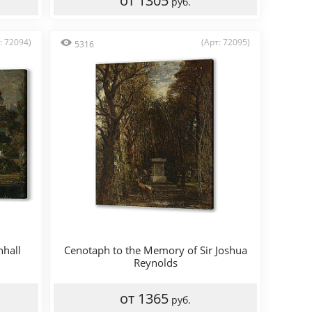
от 1305
руб.
: 72094)
(Арт: 72095)
5316
nhall
Cenotaph to the Memory of Sir Joshua
Reynolds
от 1365
руб.