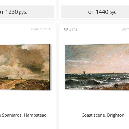
от 1230
от 1440
руб.
руб.
(Арт: 62691)
(Арт
4721
e Spaniards, Hampstead
Coast scene, Brighton