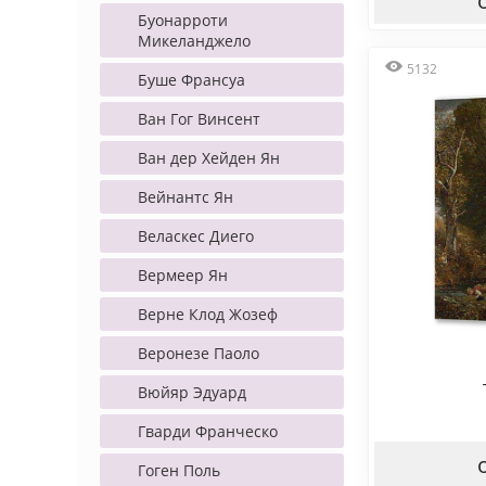
Буонарроти
Микеланджело
5132
Буше Франсуа
Ван Гог Винсент
Ван дер Хейден Ян
Вейнантс Ян
Веласкес Диего
Вермеер Ян
Верне Клод Жозеф
Веронезе Паоло
Вюйяр Эдуард
Гварди Франческо
Гоген Поль