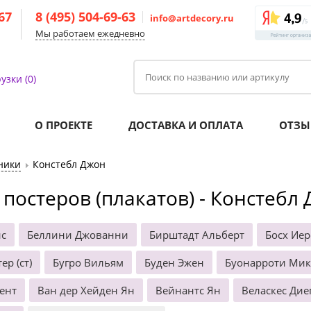
-67
8 (495) 504-69-63
info@artdecory.ru
Мы работаем ежедневно
узки (0)
О ПРОЕКТЕ
ДОСТАВКА И ОПЛАТА
ОТЗЫ
ники
Констебл Джон
 постеров (плакатов) - Констебл
нс
Беллини Джованни
Бирштадт Альберт
Босх Ие
ер (ст)
Бугро Вильям
Буден Эжен
Буонарроти Ми
ент
Ван дер Хейден Ян
Вейнантс Ян
Веласкес Дие