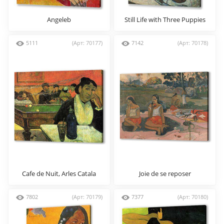
Angeleb
Still Life with Three Puppies
5111
(Арт: 70177)
7142
(Арт: 70178)
Cafe de Nuit, Arles Catala
Joie de se reposer
7802
(Арт: 70179)
7377
(Арт: 70180)