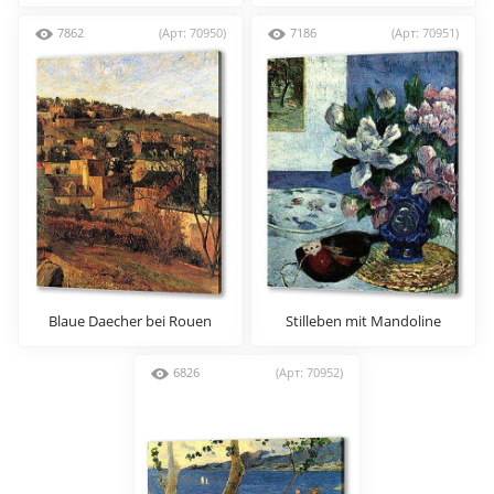
haere ia oe)
7862
(Арт: 70950)
7186
(Арт: 70951)
Blaue Daecher bei Rouen
Stilleben mit Mandoline
6826
(Арт: 70952)