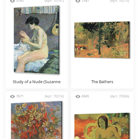
5743
(Арт: 70191)
7547
(Арт: 70215)
Study of a Nude (Suzanne
The Bathers
Sewing)
7671
(Арт: 70216)
6945
(Арт: 70366)