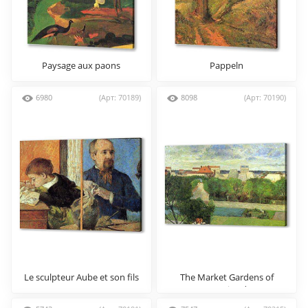
Paysage aux paons
Pappeln
6980
(Арт: 70189)
8098
(Арт: 70190)
Le sculpteur Aube et son fils
The Market Gardens of
Vaugirard