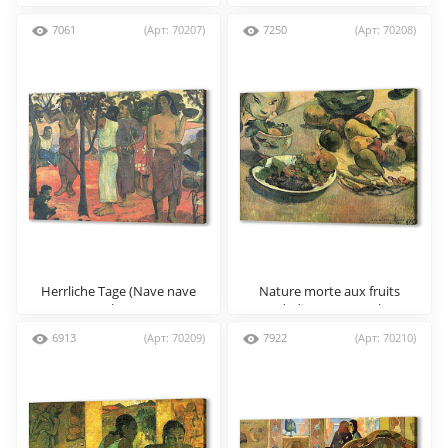
7061
(Арт: 70207)
7250
(Арт: 70208)
Herrliche Tage (Nave nave
Nature morte aux fruits
mahana)
(dedicacee a Laval)
6913
(Арт: 70209)
7922
(Арт: 70210)