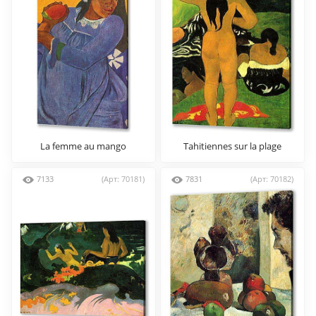
La femme au mango
Tahitiennes sur la plage
7133
(Арт: 70181)
7831
(Арт: 70182)