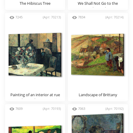
The Hibiscus Tree
We Shall Not Go to the
Market Today
7245
(Арт: 70213)
7834
(Арт: 70214)
Painting of an interior at rue
Landscape of Brittany
Carcel (Carcel Street), Paris
7609
(Арт: 70193)
7063
(Арт: 70192)