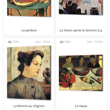
Le jambon
La Vision apres le Sermon (La
Lutte de Jacob avec l’Ange)
7034
(Арт: 70204)
6842
(Арт: 70206)
La femme au chignon
Le repas