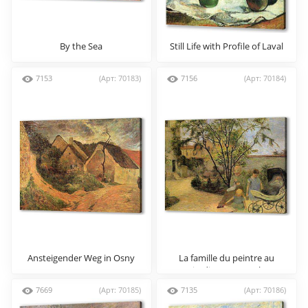
By the Sea
Still Life with Profile of Laval
7153
(Арт: 70183)
7156
(Арт: 70184)
Ansteigender Weg in Osny
La famille du peintre au
jardin, rue Carcel
7669
(Арт: 70185)
7135
(Арт: 70186)