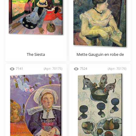
The Siesta
Mette Gauguin en robe de
soir
7141
(Арт: 70175)
7524
(Арт: 70176)