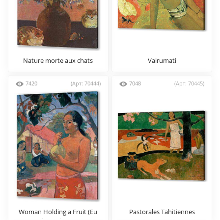
Nature morte aux chats
Vairumati
7420
(Арт: 70444)
7048
(Арт: 70445)
Woman Holding a Fruit (Eu
Pastorales Tahitiennes