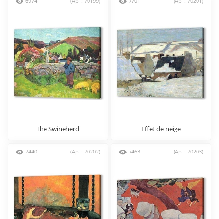
6974
(Арт: 70199)
7701
(Арт: 70201)
The Swineherd
Effet de neige
7440
(Арт: 70202)
7463
(Арт: 70203)