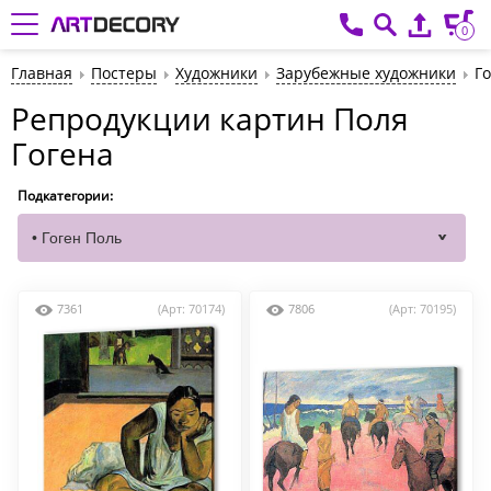
0
Главная
Постеры
Художники
Зарубежные художники
Г
Репродукции картин Поля
Гогена
Подкатегории:
7361
(Арт: 70174)
7806
(Арт: 70195)