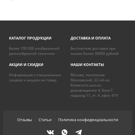
КАТАЛОГ ПРОДУКЦИИ
ДОСТАВКА И ОПЛАТА
Более 100 000 изображений
Бесплатная доставка при
разнообразной тематики
заказе более 30000 рублей
АКЦИИ И СКИДКИ
НАШИ КОНТАКТЫ
Информация о специальных
Москва, поселение
скидках и акциях на товар
Московский, 22-ой км.
Киевского шоссе,
домовладение 4, Блок Г,
подъезд 11, эт. 4, офис 419
Отзывы
|
Статьи
|
Политика конфиденциальности