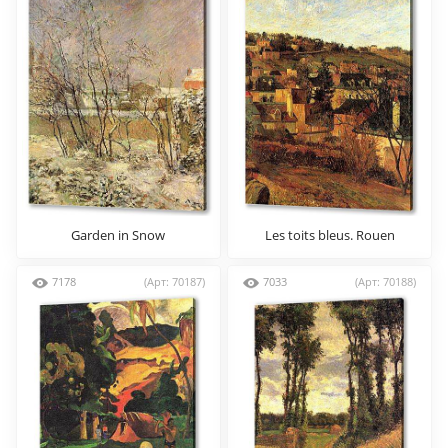
Garden in Snow
Les toits bleus. Rouen
7178
(Арт: 70187)
7033
(Арт: 70188)