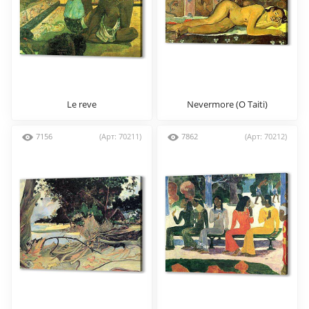
Le reve
Nevermore (O Taiti)
7156
(Арт: 70211)
7862
(Арт: 70212)