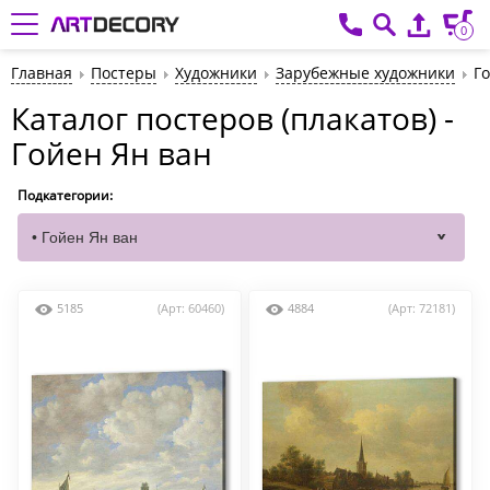
0
Главная
Постеры
Художники
Зарубежные художники
Г
Каталог постеров (плакатов) -
Гойен Ян ван
Подкатегории:
5185
(Арт: 60460)
4884
(Арт: 72181)