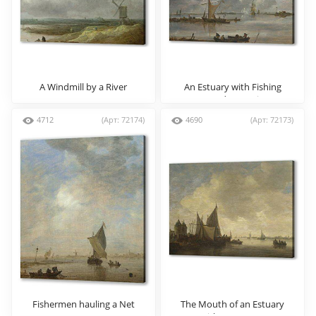
A Windmill by a River
An Estuary with Fishing
Boats and Two Frigates
4712
(Арт: 72174)
4690
(Арт: 72173)
Fishermen hauling a Net
The Mouth of an Estuary