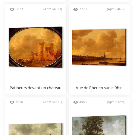
with a Gateway
3823
(Арт: 64613)
3770
(Арт: 64612)
Patineurs devant un chаteau
Vue de Rhenen sur le Rhin
mеdiеval
avec l еglise Sainte-Cunera
4620
(Арт: 64611)
4960
(Арт: 63294)