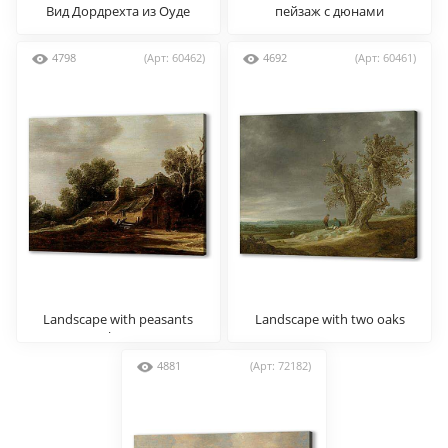
Вид Дордрехта из Оуде
пейзаж с дюнами
Маас
4798
(Арт: 60462)
4692
(Арт: 60461)
Landscape with peasants
Landscape with two oaks
hut
4881
(Арт: 72182)