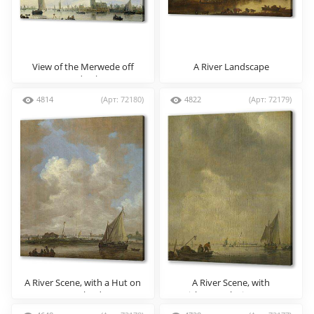
View of the Merwede off
A River Landscape
Dordrecht
4814
(Арт: 72180)
4822
(Арт: 72179)
A River Scene, with a Hut on
A River Scene, with
an Island
Fishermen laying a Net