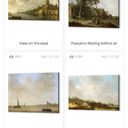
View on the waal
Peasants Resting before an
janvangoyen
Inn
4655
(Арт: 61219)
4789
(Арт: 61218)