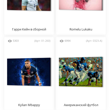
Гарри Кейн в сборной
Romelu Lukaku
англии
5303
(Арт: 01-260)
6994
(Арт: 0323-A)
Kylian Mbappу
Американский футбол