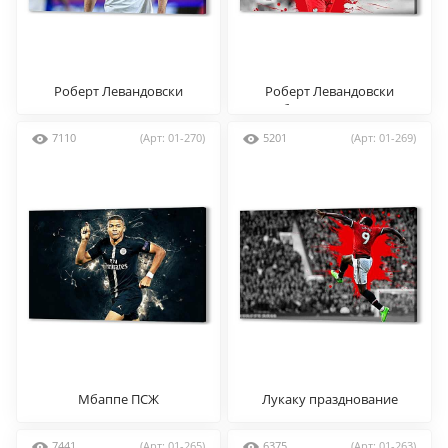
Роберт Левандовски
Роберт Левандовски
сборная Польши
7110
(Арт: 01-270)
5201
(Арт: 01-269)
Мбаппе ПСЖ
Лукаку празднование
7441
(Арт: 01-265)
6375
(Арт: 01-263)