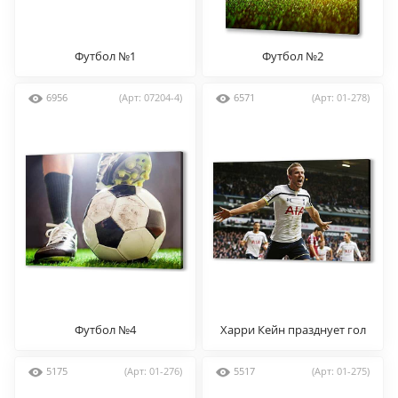
Футбол №1
Футбол №2
6956
(Арт: 07204-4)
6571
(Арт: 01-278)
Футбол №4
Харри Кейн празднует гол
5175
(Арт: 01-276)
5517
(Арт: 01-275)