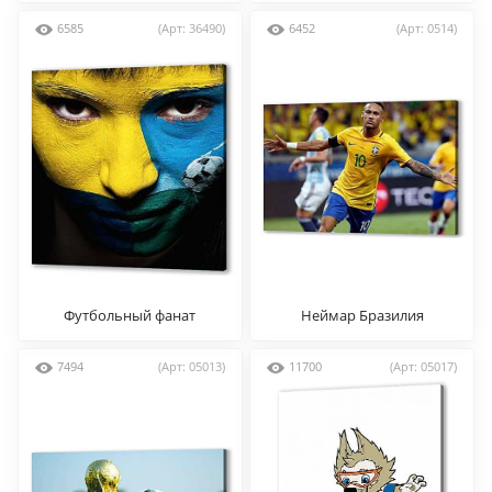
6585
(Арт: 36490)
6452
(Арт: 0514)
Футбольный фанат
Неймар Бразилия
7494
(Арт: 05013)
11700
(Арт: 05017)