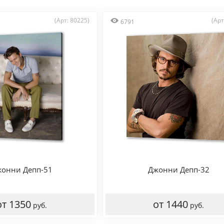
(Арт: 80225)
(Арт
6791
онни Депп-51
Джонни Депп-32
от 1350
от 1440
руб.
руб.