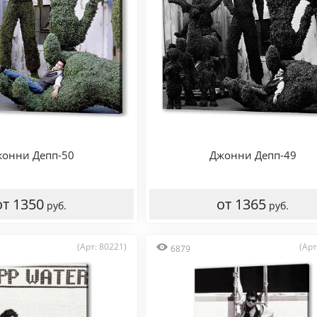
онни Депп-50
Джонни Депп-49
от 1350
от 1365
руб.
руб.
(Арт: 80221)
(Арт
6879