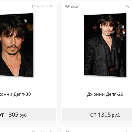
(Арт: 80204)
(Арт
6848
онни Депп-30
Джонни Депп-29
от 1305
от 1305
руб.
руб.