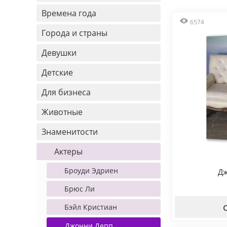
Времена года
6574
Города и страны
Девушки
Детские
Для бизнеса
Животные
Знаменитости
Актеры
Броуди Эдриен
Дж
Брюс Ли
Бэйл Кристиан
Джонни Депп