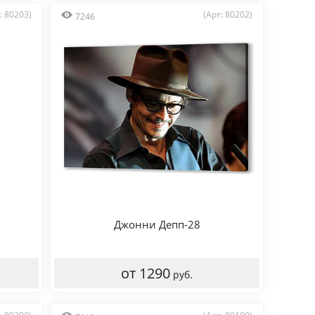
: 80203)
(Арт: 80202)
7246
Джонни Депп-28
от 1290
руб.