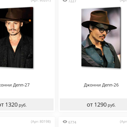
(Арт: 80201)
(Арт
7227
онни Депп-27
Джонни Депп-26
от 1320
от 1290
руб.
руб.
(Арт: 80198)
(Арт
6774