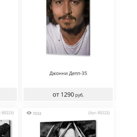
Джонни Депп-35
от 1290
руб.
: 80223)
(Арт: 80222)
7033