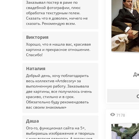
Заказывал постер в раме по
свадебной фотографии, плюс
обработка текстурным гелем.
Сказать что я доволен, ничего не
сказать. Рекомендую всем.
Виктория
Хорошо, что я нашла вас, красивая
картина и прекрасное отношение.
Спасибо!
Наталия
Дж
Добрый день, хочу поблагодарить
весь коллектив «Artdecory» за
выполненную работу. Заказывала
две картины, все получилось очень
красиво, стильно и в срок.
Обязательно буду рекомендовать
вас своим знакомым»
7178
Даша
Ого-го, функционал сайта на 5+,
выбираешь изображение и творишь
с ним всякие разности. А потом уже