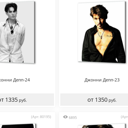
онни Депп-24
Джонни Депп-23
от 1335
от 1350
руб.
руб.
(Арт: 80195)
(Арт
6895