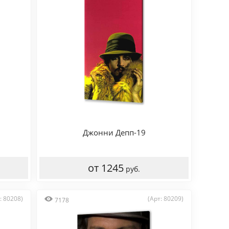
Джонни Депп-19
от 1245
руб.
: 80208)
(Арт: 80209)
7178