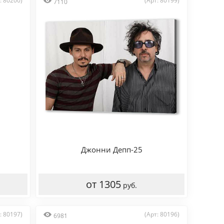
: 80200)
(Арт: 80199)
7110
Джонни Депп-25
от 1305
руб.
: 80197)
(Арт: 80196)
6981