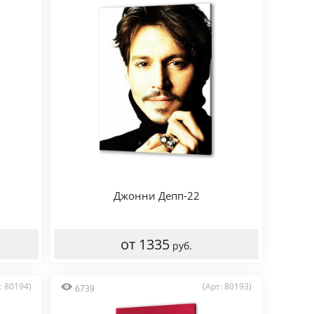
Джонни Депп-22
от 1335
руб.
: 80194)
(Арт: 80193)
6739