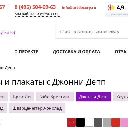
-67
8 (495) 504-69-63
info@artdecory.ru
Мы работаем ежедневно
узки (0)
О ПРОЕКТЕ
ДОСТАВКА И ОПЛАТА
ОТЗЫ
ни Депп
 и плакаты с Джонни Депп
ен
Брюс Ли
Бэйл Кристиан
Джонни Депп
Клун
ид
Шварценеггер Арнольд
ВСЕ