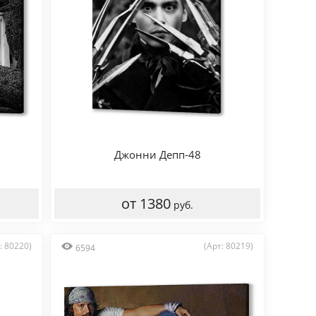
Джонни Депп-48
от 1380
руб.
: 80220)
(Арт: 80219)
6594