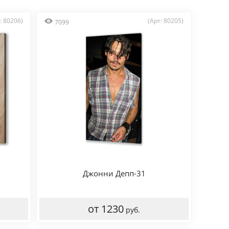
: 80206)
(Арт: 80205)
7099
Джонни Депп-31
от 1230
руб.