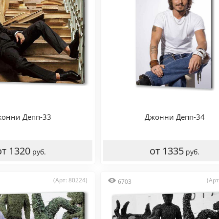
онни Депп-33
Джонни Депп-34
от 1320
от 1335
руб.
руб.
(Арт: 80224)
(Арт
6703