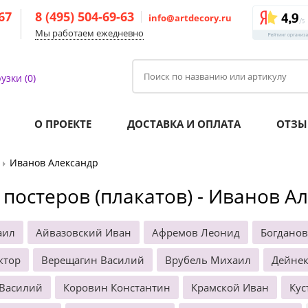
-67
8 (495) 504-69-63
info@artdecory.ru
Мы работаем ежедневно
узки (0)
О ПРОЕКТЕ
ДОСТАВКА И ОПЛАТА
ОТЗЫ
Иванов Александр
 постеров (плакатов) - Иванов А
аил
Айвазовский Иван
Афремов Леонид
Богданов
ктор
Верещагин Василий
Врубель Михаил
Дейнек
 Василий
Коровин Константин
Крамской Иван
Кус