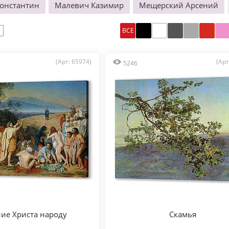
онстантин
Малевич Казимир
Мещерский Арсений
ВСЕ
(Арт: 65974)
(Арт
5246
ие Христа народу
Скамья