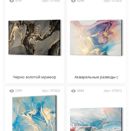
4147
(Арт: 07564)
4298
(Арт: 07563)
Черно золотой мрамор
Акварельные разводы с
золотом
5787
(Арт: 07562)
3684
(Арт: 07561)