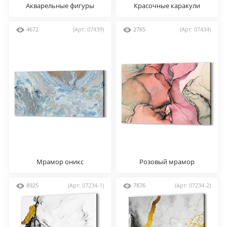
Акварельные фигуры
Красочные каракули
4672
(Арт: 07439)
2765
(Арт: 07434)
Мрамор оникс
Розовый мрамор
8925
(Арт: 07234-1)
7876
(Арт: 07234-2)