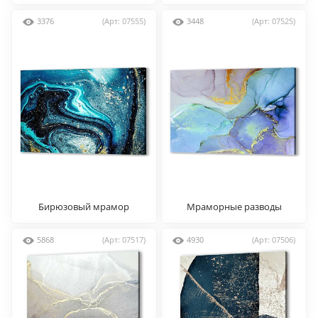
золотом
3376
(Арт: 07555)
3448
(Арт: 07525)
Бирюзовый мрамор
Мраморные разводы
5868
(Арт: 07517)
4930
(Арт: 07506)