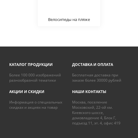
Велосипеды на пляже
КАТАЛОГ ПРОДУКЦИИ
ДОСТАВКА И ОПЛАТА
Более 100 000 изображений
Бесплатная доставка при
разнообразной тематики
заказе более 30000 рублей
АКЦИИ И СКИДКИ
НАШИ КОНТАКТЫ
Информация о специальных
Москва, поселение
скидках и акциях на товар
Московский, 22-ой км.
Киевского шоссе,
домовладение 4, Блок Г,
подъезд 11, эт. 4, офис 419