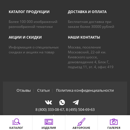
КАТАЛОГ ПРОДУКЦИИ
ДОСТАВКА И ОПЛАТА
Более 100 000 изображений
Бесплатная доставка при
разнообразной тематики
заказе более 30000 рублей
АКЦИИ И СКИДКИ
НАШИ КОНТАКТЫ
Информация о специальных
Москва, поселение
скидках и акциях на товар
Московский, 22-ой км.
Киевского шоссе,
домовладение 4, Блок Г,
подъезд 11, эт. 4, офис 419
Отзывы
|
Статьи
|
Политика конфиденциальности
8 (800) 333-08-67, 8 (495) 504-69-63
info@artdecory.ru
КАТАЛОГ
ИЗДЕЛИЯ
АВТОРСКИЕ
ГАЛЕРЕЯ