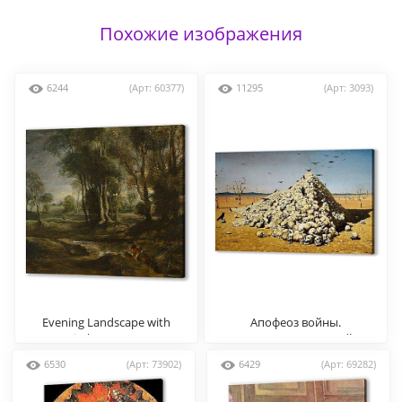
Похожие изображения
6244
(Арт: 60377)
11295
(Арт: 3093)
Evening Landscape with
Апофеоз войны.
Timber Wagon
Верещагин Василий
6530
(Арт: 73902)
6429
(Арт: 69282)