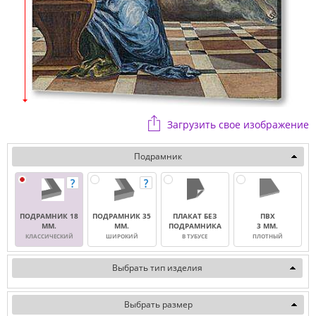
Загрузить свое изображение
Подрамник
ПОДРАМНИК 18
ПОДРАМНИК 35
ПЛАКАТ БЕЗ
ПВХ
ММ.
ММ.
ПОДРАМНИКА
3 ММ.
КЛАССИЧЕСКИЙ
ШИРОКИЙ
В ТУБУСЕ
ПЛОТНЫЙ
Выбрать тип изделия
Выбрать размер