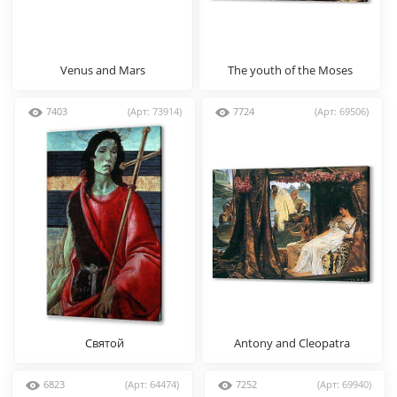
Venus and Mars
The youth of the Moses
7403
(Арт: 73914)
7724
(Арт: 69506)
Святой
Antony and Cleopatra
6823
(Арт: 64474)
7252
(Арт: 69940)