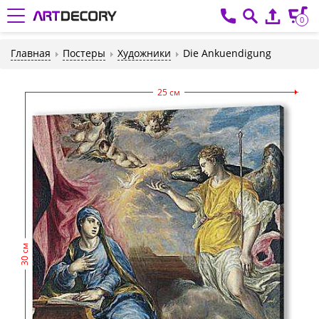
0
Главная
Постеры
Художники
Die Ankuendigung
25 см
30 см