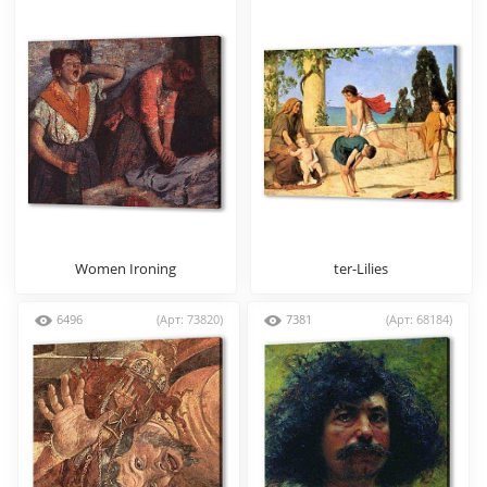
Women Ironing
ter-Lilies
6496
(Арт: 73820)
7381
(Арт: 68184)