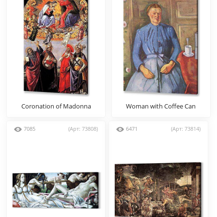
Coronation of Madonna
Woman with Coffee Can
7085
(Арт: 73808)
6471
(Арт: 73814)