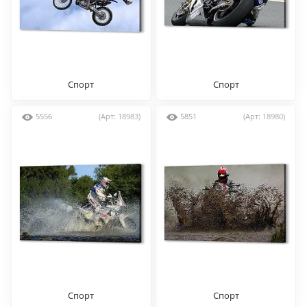
Спорт
Спорт
5556
(Арт: 18983)
5851
(Арт: 18980)
Спорт
Спорт