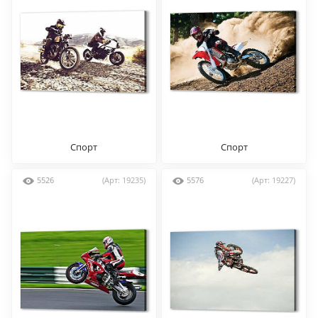
Спорт
Спорт
5526
(Арт: 19235)
5576
(Арт: 19227)