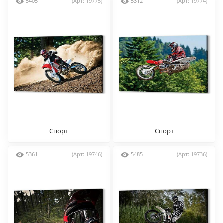
5405
(Арт: 19775)
5312
(Арт: 19774)
Спорт
Спорт
5361
(Арт: 19746)
5485
(Арт: 19736)