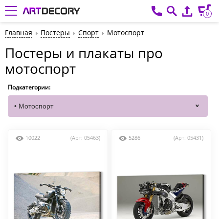
0
Главная
Постеры
Спорт
Мотоспорт
Постеры и плакаты про
мотоспорт
Подкатегории:
10022
(Арт: 05463)
5286
(Арт: 05431)