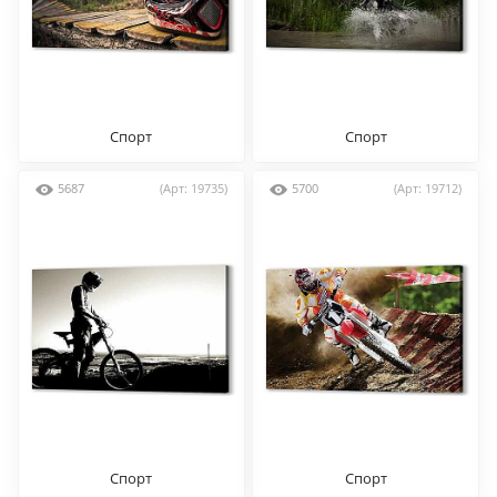
Спорт
Спорт
5687
(Арт: 19735)
5700
(Арт: 19712)
Спорт
Спорт