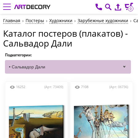
0
Главная
Постеры
Художники
Зарубежные художники
С
Каталог постеров (плакатов) -
Сальвадор Дали
Подкатегории:
16252
(Арт: 73409)
7108
(Арт: 06736)