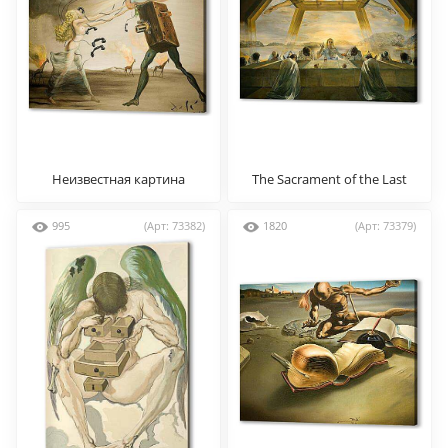
Неизвестная картина
The Sacrament of the Last
Supper
995
(Арт: 73382)
1820
(Арт: 73379)