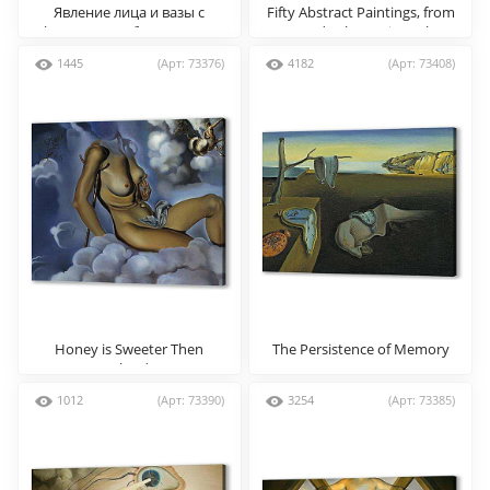
Явление лица и вазы с
Fifty Abstract Paintings, from
фруктами на берегу моря
Two Yards Change into Three
Lenins Masquerading as
1445
(Арт: 73376)
4182
(Арт: 73408)
Chinese, from Six Yards
Appear as the Head of Royal
Bengal Tiger
Honey is Sweeter Then
The Persistence of Memory
Blood
1012
(Арт: 73390)
3254
(Арт: 73385)