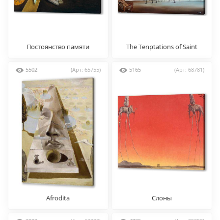
Постоянство памяти
The Tenptations of Saint
Antony
5502
(Арт: 65755)
5165
(Арт: 68781)
Afrodita
Слоны