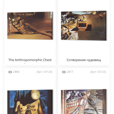
The Anthropomorphic Chest
Сотворение чудовищ
of Drawers
2860
(Арт: 63126)
2017
(Арт: 63125)