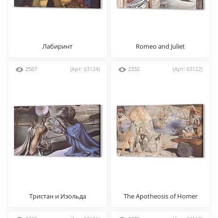
Лабиринт
Romeo and Juliet
2567
(Арт: 63124)
2332
(Арт: 63122)
Тристан и Изольда
The Apotheosis of Homer