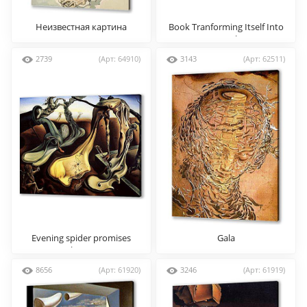
Неизвестная картина
Book Tranforming Itself Into
a Book
2739
(Арт: 64910)
3143
(Арт: 62511)
Evening spider promises
Gala
hope
8656
(Арт: 61920)
3246
(Арт: 61919)