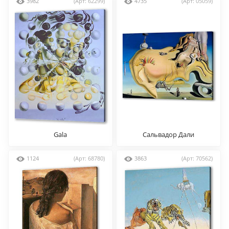
3982
(Арт: 62299)
4735
(Арт: 05059)
Gala
Сальвадор Дали
1124
(Арт: 68780)
3863
(Арт: 70562)