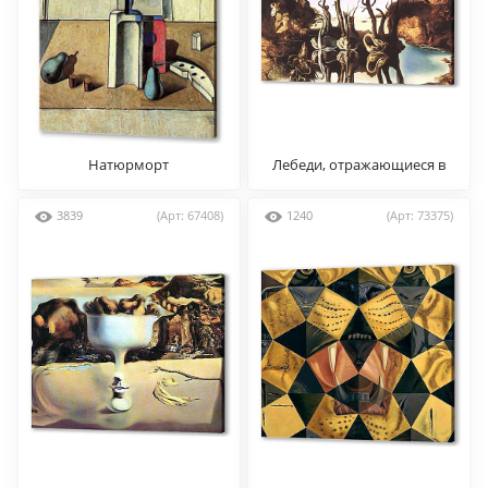
Натюрморт
Лебеди, отражающиеся в
слонах
3839
(Арт: 67408)
1240
(Арт: 73375)