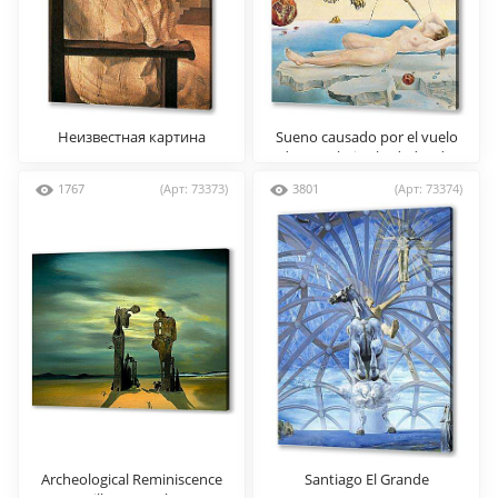
Неизвестная картина
Sueno causado por el vuelo
de una abeja alrededor de
una granada un segundo
1767
(Арт: 73373)
3801
(Арт: 73374)
antes del despertar
Archeological Reminiscence
Santiago El Grande