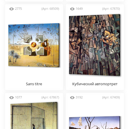
Millet S Angelus
2775
(Арт: 68509)
1649
(Арт: 67870)
Sans titre
Кубический автопортрет
1077
(Арт: 67867)
3192
(Арт: 67409)