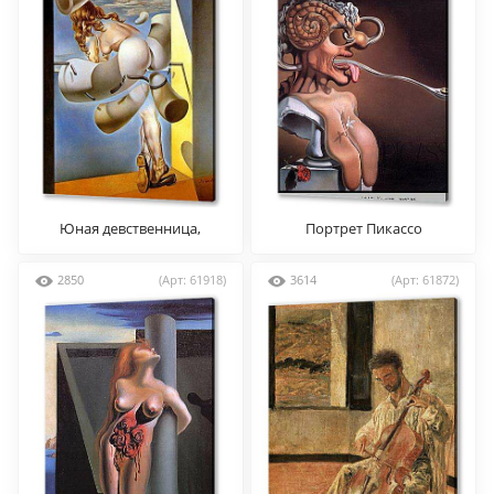
Юная девственница,
Портрет Пикассо
самосодомизирующая
рогами собственного
2850
(Арт: 61918)
3614
(Арт: 61872)
целомудрия