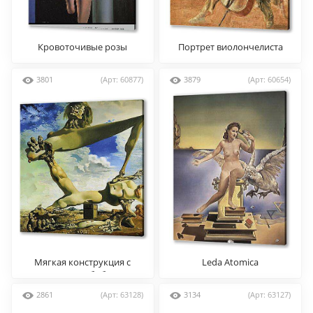
Кровоточивые розы
Портрет виолончелиста
Пишо Рекара
3801
(Арт: 60877)
3879
(Арт: 60654)
Мягкая конструкция с
Leda Atomica
варёными бобами
(Предчувствие
2861
(Арт: 63128)
3134
(Арт: 63127)
гражданской войны)