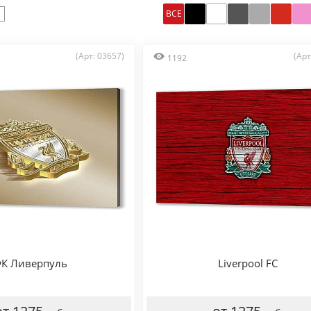
ВСЕ
(Арт: 03657)
(Арт
1192
К Ливерпуль
Liverpool FC