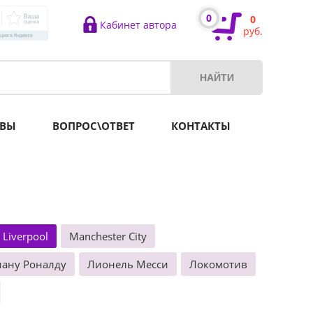
0
0
Кабинет автора
руб.
ВЫ
ВОПРОС\ОТВЕТ
КОНТАКТЫ
Liverpool
Manchester City
ану Роналду
Лионель Месси
Локомотив