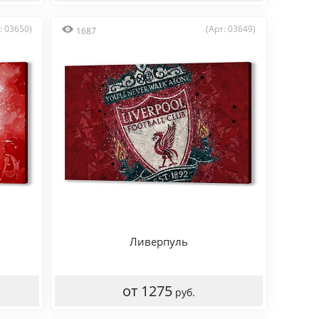
: 03650)
(Арт: 03649)
1687
Ливерпуль
от 1275
руб.