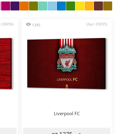
: 03656)
(Арт: 03655)
1345
Liverpool FC