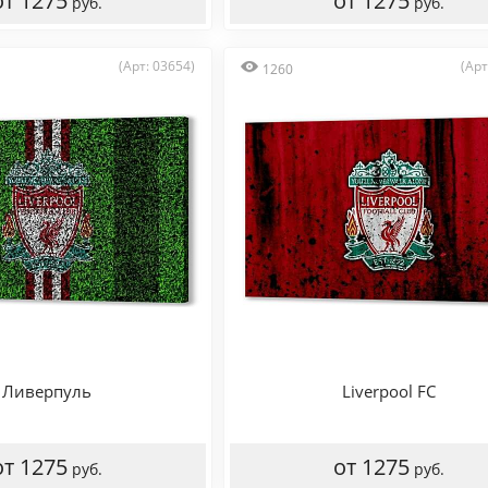
от 1275
от 1275
руб.
руб.
(Арт: 03654)
(Арт
1260
Ливерпуль
Liverpool FC
от 1275
от 1275
руб.
руб.