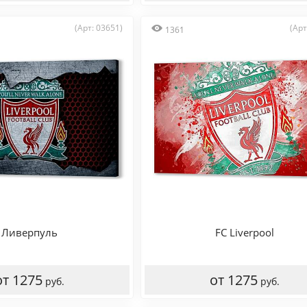
(Арт: 03651)
(Арт
1361
Ливерпуль
FC Liverpool
от 1275
от 1275
руб.
руб.