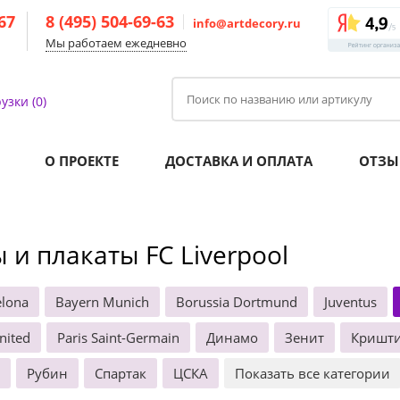
-67
8 (495) 504-69-63
info@artdecory.ru
Мы работаем ежедневно
узки (0)
О ПРОЕКТЕ
ДОСТАВКА И ОПЛАТА
ОТЗЫ
 и плакаты FC Liverpool
elona
Bayern Munich
Borussia Dortmund
Juventus
nited
Paris Saint-Germain
Динамо
Зенит
Кришти
Рубин
Спартак
ЦСКА
Показать все категории