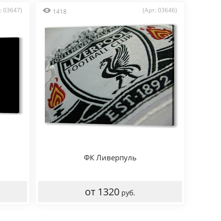
: 03647)
(Арт: 03646)
1418
ФК Ливерпуль
от 1320
руб.