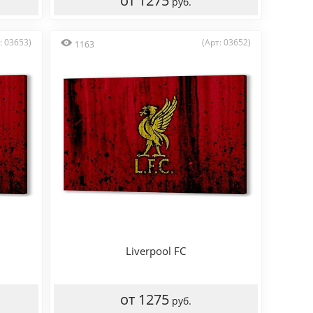
от 1275
руб.
: 03653)
(Арт: 03652)
1163
Liverpool FC
от 1275
руб.