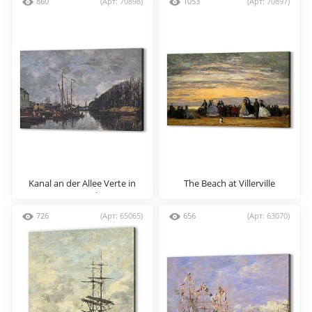
860
(Арт: 70898)
1053
(Арт: 70897)
Kanal an der Allee Verte in
The Beach at Villerville
Brussel
726
(Арт: 65065)
656
(Арт: 63070)