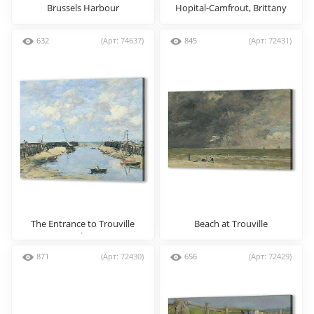
Brussels Harbour
Hopital-Camfrout, Brittany
632
(Арт: 74637)
845
(Арт: 72431)
The Entrance to Trouville
Beach at Trouville
Harbour
871
(Арт: 72430)
656
(Арт: 72429)