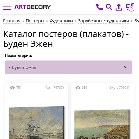
0
Главная
Постеры
Художники
Зарубежные художники
Б
Каталог постеров (плакатов) -
Буден Эжен
Подкатегории:
781
(Арт: 74737)
619
(Арт: 70901)