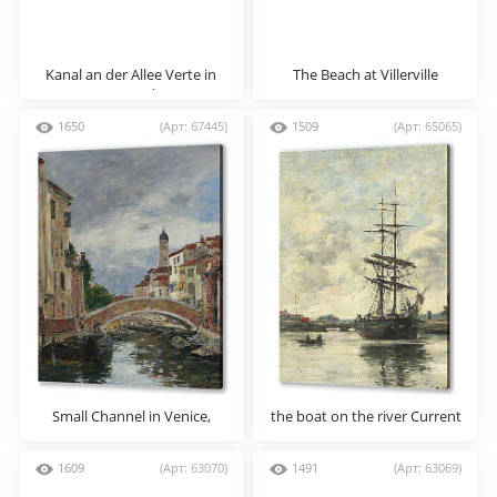
Kanal an der Allee Verte in
The Beach at Villerville
Brussel
1650
(Арт: 67445)
1509
(Арт: 65065)
Small Channel in Venice,
the boat on the river Current
1895
1609
(Арт: 63070)
1491
(Арт: 63069)