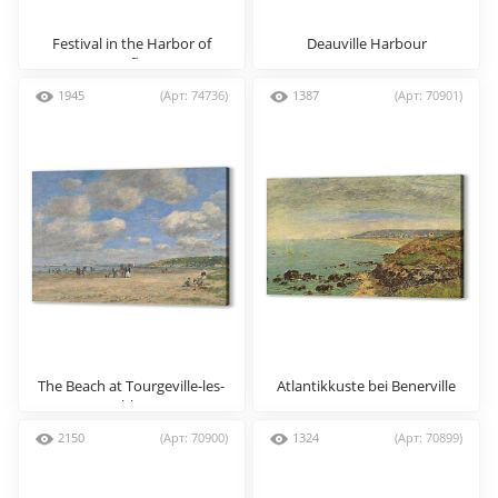
Festival in the Harbor of
Deauville Harbour
Honfleur
1945
(Арт: 74736)
1387
(Арт: 70901)
The Beach at Tourgeville-les-
Atlantikkuste bei Benerville
Sablons
2150
(Арт: 70900)
1324
(Арт: 70899)