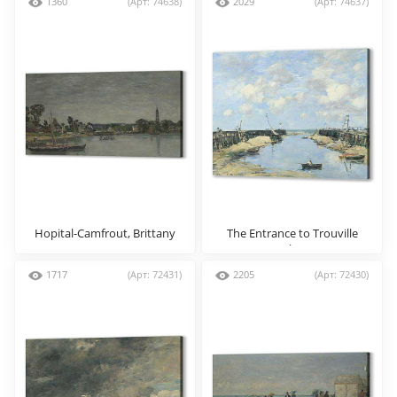
1360
(Арт: 74638)
2029
(Арт: 74637)
Hopital-Camfrout, Brittany
The Entrance to Trouville
Harbour
1717
(Арт: 72431)
2205
(Арт: 72430)