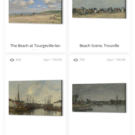
The Beach at Tourgeville-les-
Beach Scene, Trouville
Sablons
604
(Арт: 74639)
703
(Арт: 74638)