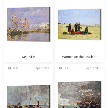
Deauville
Women on the Beach at
Berck
1404
(Арт: 70913)
1735
(Арт: 70914)