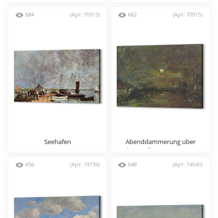
Berck
684
(Арт: 70913)
662
(Арт: 70915)
Seehafen
Abenddammerung uber
dem Hafen von Le Havre
656
(Арт: 74736)
648
(Арт: 74640)