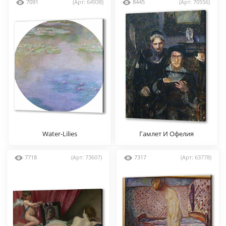
7091
(Арт: 64938)
8445
(Арт: 70556)
Water-Lilies
Гамлет И Офелия
7718
(Арт: 73607)
7317
(Арт: 63778)