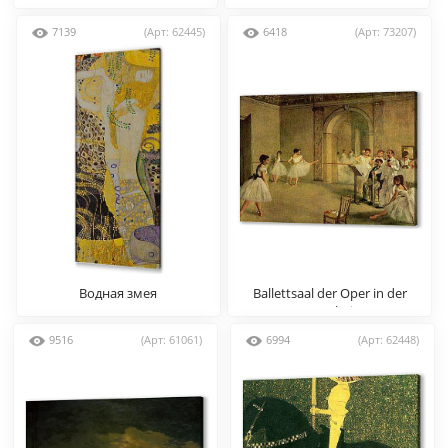
of Jesus
7139
(Арт: 62445)
6418
(Арт: 73207)
Водная змея
Ballettsaal der Oper in der
Rue Peletier
9516
(Арт: 61061)
6994
(Арт: 62448)