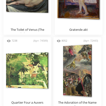
The Toilet of Venus (The
Gratende akt
Rokeby Venus)
7238
(Арт: 74589)
8052
(Арт: 72443)
Quartier Four a Auvers
The Adoration of the Name