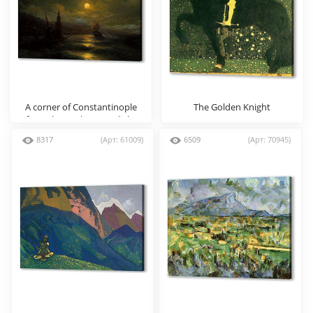
A corner of Constantinople
The Golden Knight
from the sea by moonlight
8317
(Арт: 61009)
6509
(Арт: 70945)