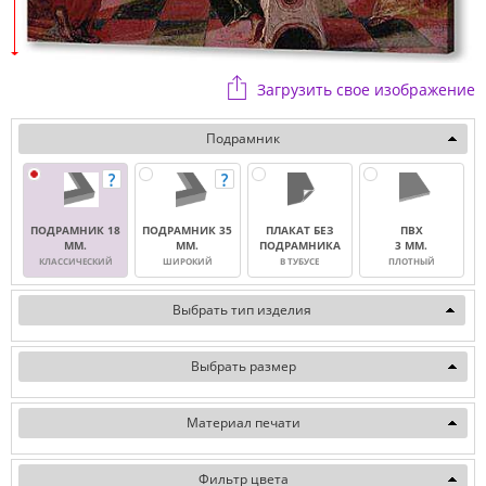
Загрузить свое изображение
Подрамник
ПОДРАМНИК 18
ПОДРАМНИК 35
ПЛАКАТ БЕЗ
ПВХ
ММ.
ММ.
ПОДРАМНИКА
3 ММ.
КЛАССИЧЕСКИЙ
ШИРОКИЙ
В ТУБУСЕ
ПЛОТНЫЙ
Выбрать тип изделия
Выбрать размер
Материал печати
Фильтр цвета