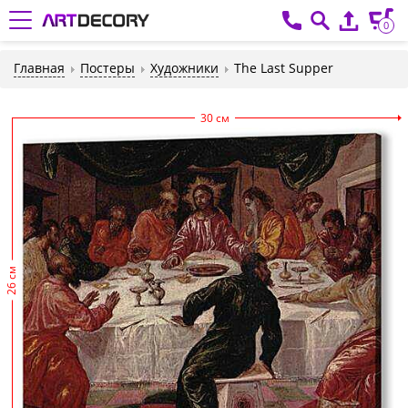
0
Главная
Постеры
Художники
The Last Supper
30 см
26 см