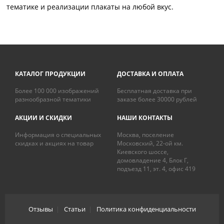
тематике и реализации плакаты на любой вкус.
КАТАЛОГ ПРОДУКЦИИ
ДОСТАВКА И ОПЛАТА
Более 100 000 изображений
Бесплатная доставка при
разнообразной тематики
заказе более 30000 рублей
АКЦИИ И СКИДКИ
НАШИ КОНТАКТЫ
Информация о специальных
Москва, поселение
скидках и акциях на товар
Московский, 22-ой км.
Киевского шоссе,
домовладение 4, Блок Г,
подъезд 11, эт. 4, офис 419
Отзывы
|
Статьи
|
Политика конфиденциальности