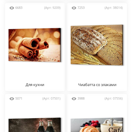
6683
(Арт: 9209)
7253
(Арт: 38014)
Для кухни
Чиабатта со злаками
5071
(Арт: 07501)
3988
(Арт: 07556)