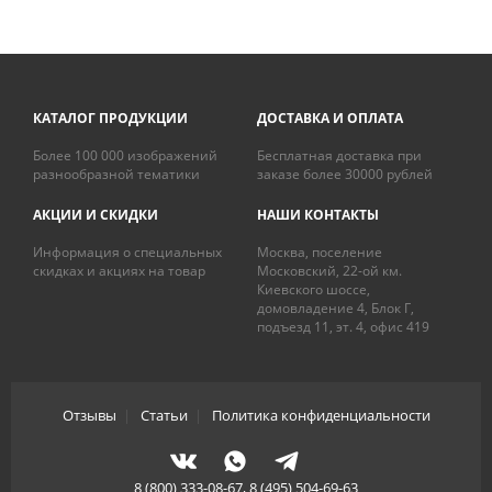
КАТАЛОГ ПРОДУКЦИИ
ДОСТАВКА И ОПЛАТА
Более 100 000 изображений
Бесплатная доставка при
разнообразной тематики
заказе более 30000 рублей
АКЦИИ И СКИДКИ
НАШИ КОНТАКТЫ
Информация о специальных
Москва, поселение
скидках и акциях на товар
Московский, 22-ой км.
Киевского шоссе,
домовладение 4, Блок Г,
подъезд 11, эт. 4, офис 419
Отзывы
|
Статьи
|
Политика конфиденциальности
8 (800) 333-08-67, 8 (495) 504-69-63