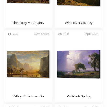
The Rocky Mountains,
Wind River Country
Landers Peak
5085
(Арт: 62608)
5420
(Арт: 62644)
Valley of the Yosemite
California Spring