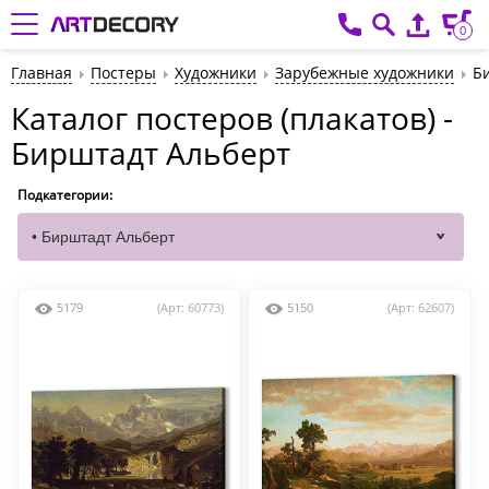
0
Главная
Постеры
Художники
Зарубежные художники
Б
Каталог постеров (плакатов) -
Бирштадт Альберт
Подкатегории:
5179
(Арт: 60773)
5150
(Арт: 62607)