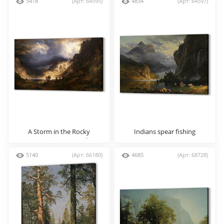
5418
(Арт: 64595)
4834
(Арт: 64597)
A Storm in the Rocky
Indians spear fishing
Mountains Mr. Rosalie
5140
(Арт: 66180)
4685
(Арт: 68728)