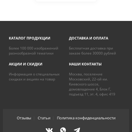
КАТАЛОГ ПРОДУКЦИИ
ДОСТАВКА И ОПЛАТА
Более 100 000 изображений
Бесплатная доставка при
разнообразной тематики
заказе более 30000 рублей
АКЦИИ И СКИДКИ
НАШИ КОНТАКТЫ
Информация о специальных
Москва, поселение
скидках и акциях на товар
Московский, 22-ой км.
Киевского шоссе,
домовладение 4, Блок Г,
подъезд 11, эт. 4, офис 419
Отзывы
|
Статьи
|
Политика конфиденциальности