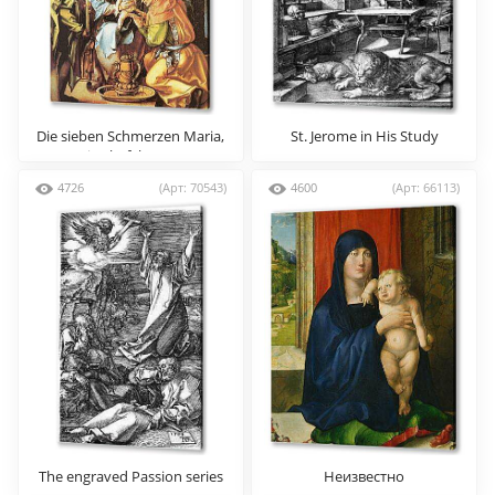
Die sieben Schmerzen Maria,
St. Jerome in His Study
Mitteltafel (Szene
4726
(Арт: 70543)
4600
(Арт: 66113)
The engraved Passion series
Неизвестно