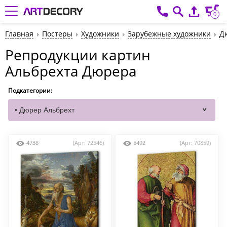
0
Главная
Постеры
Художники
Зарубежные художники
Д
Репродукции картин
Альбрехта Дюрера
Подкатегории:
4738
(Арт: 72546)
5492
(Арт: 70859)