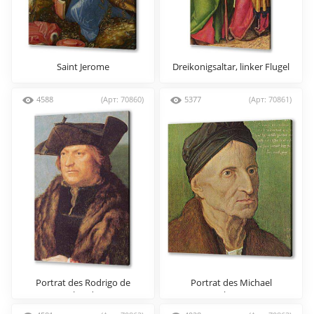
Saint Jerome
Dreikonigsaltar, linker Flugel
(Szene
4588
(Арт: 70860)
5377
(Арт: 70861)
Portrat des Rodrigo de
Portrat des Michael
Almada
Wolgemut