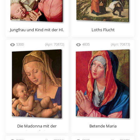
Jungfrau und Kind mit der Hl.
Loths Flucht
Anna
5300
(Арт: 70872)
4835
(Арт: 70873)
Die Madonna mit der
Betende Maria
Birnenschnitte