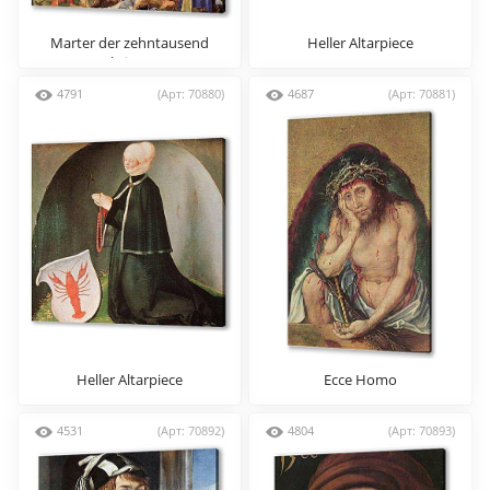
Marter der zehntausend
Heller Altarpiece
Christen
4791
(Арт: 70880)
4687
(Арт: 70881)
Heller Altarpiece
Ecce Homo
4531
(Арт: 70892)
4804
(Арт: 70893)