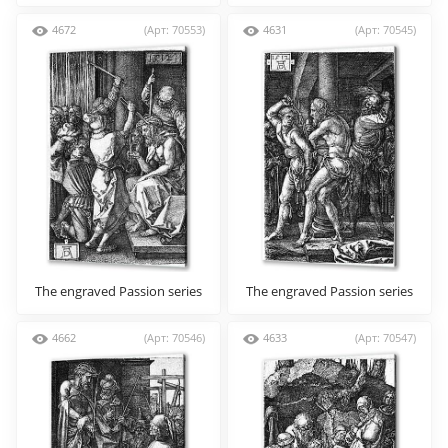
4672
(Арт: 70553)
4631
(Арт: 70545)
The engraved Passion series
The engraved Passion series
4662
(Арт: 70546)
4633
(Арт: 70547)