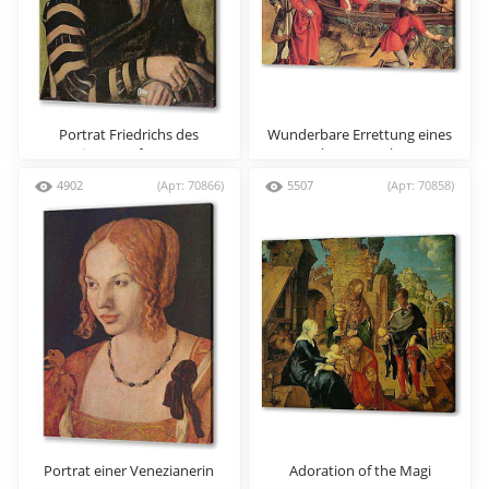
Portrat Friedrichs des
Wunderbare Errettung eines
Weisen, Kurfurst von
ertrunkenen Knaben aus
Sachsen
Bregenz
4902
(Арт: 70866)
5507
(Арт: 70858)
Portrat einer Venezianerin
Adoration of the Magi