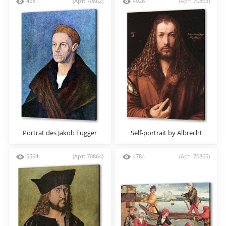
4581
(Арт: 70862)
4928
(Арт: 70863)
Portrat des Jakob Fugger
Self-portrait by Albrecht
5564
(Арт: 70864)
4784
(Арт: 70865)