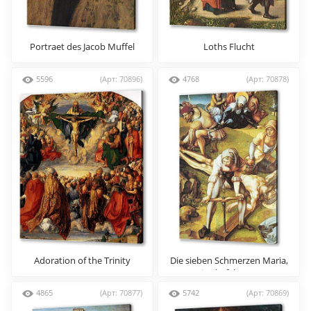
Portraet des Jacob Muffel
Loths Flucht
5596
(Арт: 70896)
4768
(Арт: 70878)
Adoration of the Trinity
Die sieben Schmerzen Maria,
Mitteltafel (Szene
4865
(Арт: 70877)
5742
(Арт: 70869)