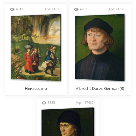
4811
(Арт: 66116)
4703
(Арт: 66129)
Неизвестно
Albrecht Durer, German (3)
5583
(Арт: 67462)