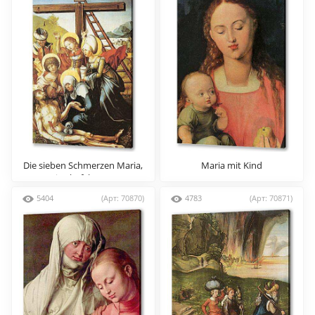
Die sieben Schmerzen Maria,
Maria mit Kind
Mitteltafel (Szene
5404
(Арт: 70870)
4783
(Арт: 70871)