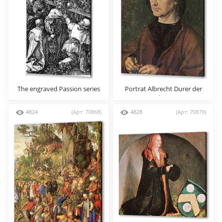
The engraved Passion series
Portrat Albrecht Durer der
Altere
4824
(Арт: 70868)
4828
(Арт: 70879)