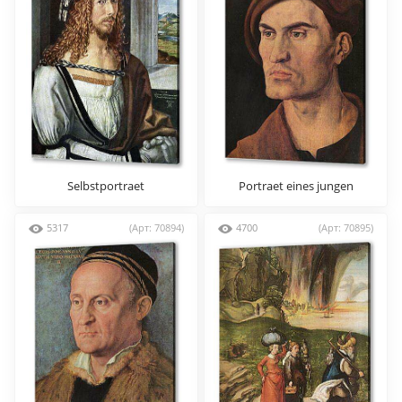
Selbstportraet
Portraet eines jungen
Mannes
5317
(Арт: 70894)
4700
(Арт: 70895)