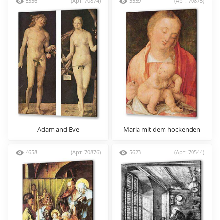
5356
(Арт: 70874)
5539
(Арт: 70875)
Adam and Eve
Maria mit dem hockenden
Kind
4658
(Арт: 70876)
5623
(Арт: 70544)